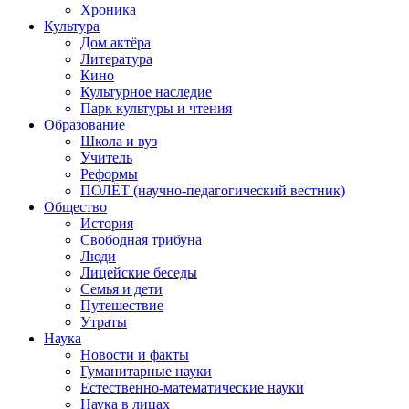
Хроника
Культура
Дом актёра
Литература
Кино
Культурное наследие
Парк культуры и чтения
Образование
Школа и вуз
Учитель
Реформы
ПОЛЁТ (научно-педагогический вестник)
Общество
История
Свободная трибуна
Люди
Лицейские беседы
Семья и дети
Путешествие
Утраты
Наука
Новости и факты
Гуманитарные науки
Естественно-математические науки
Наука в лицах