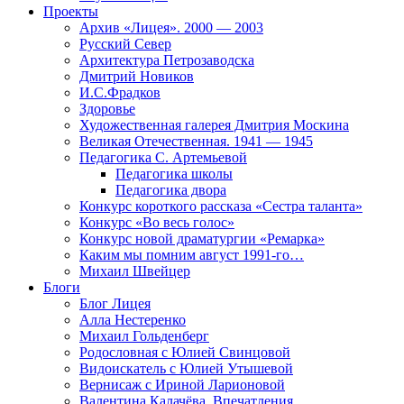
Проекты
Архив «Лицея». 2000 — 2003
Русский Север
Архитектура Петрозаводска
Дмитрий Новиков
И.С.Фрадков
Здоровье
Художественная галерея Дмитрия Москина
Великая Отечественная. 1941 — 1945
Педагогика С. Артемьевой
Педагогика школы
Педагогика двора
Конкурс короткого рассказа «Сестра таланта»
Конкурс «Во весь голос»
Конкурс новой драматургии «Ремарка»
Каким мы помним август 1991-го…
Михаил Швейцер
Блоги
Блог Лицея
Алла Нестеренко
Михаил Гольденберг
Родословная с Юлией Свинцовой
Видоискатель с Юлией Утышевой
Вернисаж с Ириной Ларионовой
Валентина Калачёва. Впечатления