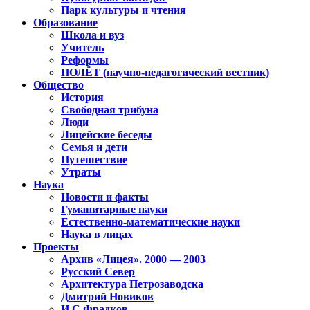
Парк культуры и чтения
Образование
Школа и вуз
Учитель
Реформы
ПОЛЁТ (научно-педагогический вестник)
Общество
История
Свободная трибуна
Люди
Лицейские беседы
Семья и дети
Путешествие
Утраты
Наука
Новости и факты
Гуманитарные науки
Естественно-математические науки
Наука в лицах
Проекты
Архив «Лицея». 2000 — 2003
Русский Север
Архитектура Петрозаводска
Дмитрий Новиков
И.С.Фрадков