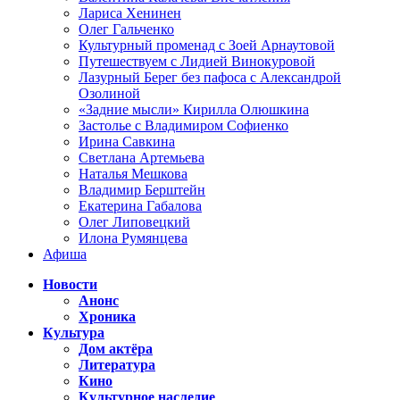
Лариса Хенинен
Олег Гальченко
Культурный променад с Зоей Арнаутовой
Путешествуем с Лидией Винокуровой
Лазурный Берег без пафоса с Александрой
Озолиной
«Задние мысли» Кирилла Олюшкина
Застолье с Владимиром Софиенко
Ирина Савкина
Светлана Артемьева
Наталья Мешкова
Владимир Берштейн
Екатерина Габалова
Олег Липовецкий
Илона Румянцева
Афиша
Новости
Анонс
Хроника
Культура
Дом актёра
Литература
Кино
Культурное наследие