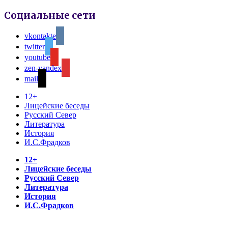
Социальные сети
vkontakte
twitter
youtube
zen-yandex
mail
12+
Лицейские беседы
Русский Север
Литература
История
И.С.Фрадков
12+
Лицейские беседы
Русский Север
Литература
История
И.С.Фрадков