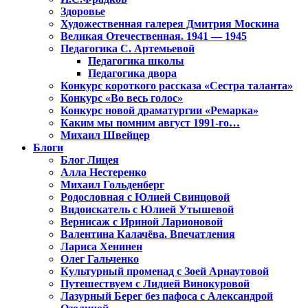
Здоровье
Художественная галерея Дмитрия Москина
Великая Отечественная. 1941 — 1945
Педагогика С. Артемьевой
Педагогика школы
Педагогика двора
Конкурс короткого рассказа «Сестра таланта»
Конкурс «Во весь голос»
Конкурс новой драматургии «Ремарка»
Каким мы помним август 1991-го…
Михаил Швейцер
Блоги
Блог Лицея
Алла Нестеренко
Михаил Гольденберг
Родословная с Юлией Свинцовой
Видоискатель с Юлией Утышевой
Вернисаж с Ириной Ларионовой
Валентина Калачёва. Впечатления
Лариса Хенинен
Олег Гальченко
Культурный променад с Зоей Арнаутовой
Путешествуем с Лидией Винокуровой
Лазурный Берег без пафоса с Александрой