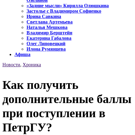
Озолиной
«Задние мысли» Кирилла Олюшкина
Застолье с Владимиром Софиенко
Ирина Савкина
Светлана Артемьева
Наталья Мешкова
Владимир Берштейн
Екатерина Габалова
Олег Липовецкий
Илона Румянцева
Афиша
Новости
,
Хроника
Как получить
дополнительные баллы
при поступлении в
ПетрГУ?