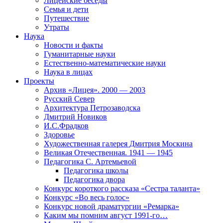
Лицейские беседы
Семья и дети
Путешествие
Утраты
Наука
Новости и факты
Гуманитарные науки
Естественно-математические науки
Наука в лицах
Проекты
Архив «Лицея». 2000 — 2003
Русский Север
Архитектура Петрозаводска
Дмитрий Новиков
И.С.Фрадков
Здоровье
Художественная галерея Дмитрия Москина
Великая Отечественная. 1941 — 1945
Педагогика С. Артемьевой
Педагогика школы
Педагогика двора
Конкурс короткого рассказа «Сестра таланта»
Конкурс «Во весь голос»
Конкурс новой драматургии «Ремарка»
Каким мы помним август 1991-го…