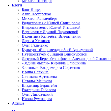
Михаил Швейцер
Блоги
Блог Лицея
Алла Нестеренко
Михаил Гольденберг
Родословная с Юлией Свинцовой
Видоискатель с Юлией Утышевой
Вернисаж с Ириной Ларионовой
Валентина Калачёва. Впечатления
Лариса Хенинен
Олег Гальченко
Культурный променад с Зоей Арнаутовой
Путешествуем с Лидией Винокуровой
Лазурный Берег без пафоса с Александрой Озолино
«Задние мысли» Кирилла Олюшкина
Застолье с Владимиром Софиенко
Ирина Савкина
Светлана Артемьева
Наталья Мешкова
Владимир Берштейн
Екатерина Габалова
Олег Липовецкий
Илона Румянцева
Афиша