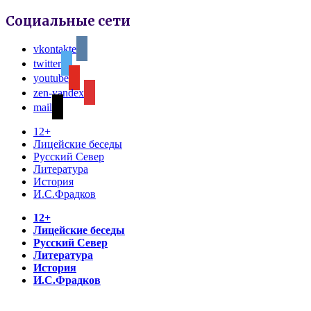
Социальные сети
vkontakte
twitter
youtube
zen-yandex
mail
12+
Лицейские беседы
Русский Север
Литература
История
И.С.Фрадков
12+
Лицейские беседы
Русский Север
Литература
История
И.С.Фрадков