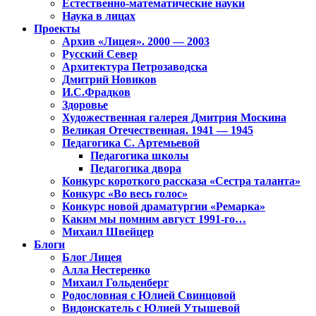
Естественно-математические науки
Наука в лицах
Проекты
Архив «Лицея». 2000 — 2003
Русский Север
Архитектура Петрозаводска
Дмитрий Новиков
И.С.Фрадков
Здоровье
Художественная галерея Дмитрия Москина
Великая Отечественная. 1941 — 1945
Педагогика С. Артемьевой
Педагогика школы
Педагогика двора
Конкурс короткого рассказа «Сестра таланта»
Конкурс «Во весь голос»
Конкурс новой драматургии «Ремарка»
Каким мы помним август 1991-го…
Михаил Швейцер
Блоги
Блог Лицея
Алла Нестеренко
Михаил Гольденберг
Родословная с Юлией Свинцовой
Видоискатель с Юлией Утышевой