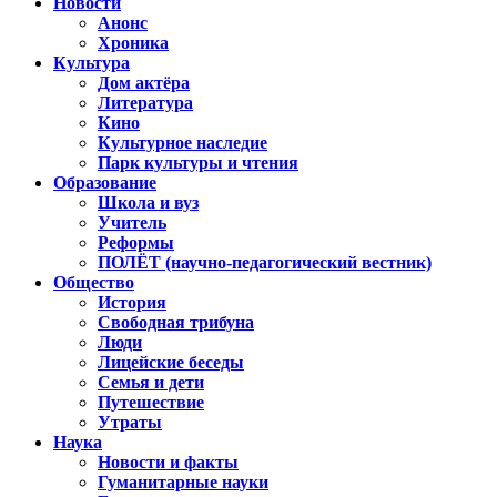
Новости
Анонс
Хроника
Культура
Дом актёра
Литература
Кино
Культурное наследие
Парк культуры и чтения
Образование
Школа и вуз
Учитель
Реформы
ПОЛЁТ (научно-педагогический вестник)
Общество
История
Свободная трибуна
Люди
Лицейские беседы
Семья и дети
Путешествие
Утраты
Наука
Новости и факты
Гуманитарные науки