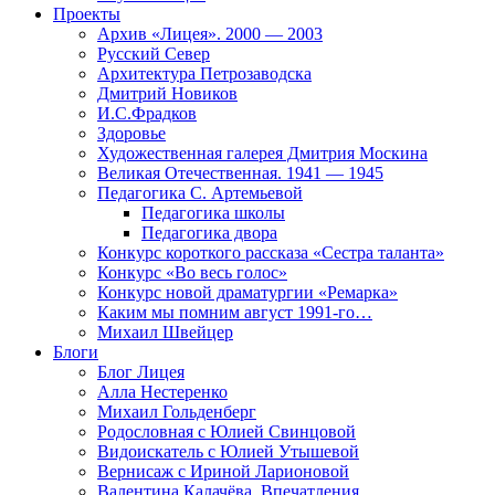
Проекты
Архив «Лицея». 2000 — 2003
Русский Север
Архитектура Петрозаводска
Дмитрий Новиков
И.С.Фрадков
Здоровье
Художественная галерея Дмитрия Москина
Великая Отечественная. 1941 — 1945
Педагогика С. Артемьевой
Педагогика школы
Педагогика двора
Конкурс короткого рассказа «Сестра таланта»
Конкурс «Во весь голос»
Конкурс новой драматургии «Ремарка»
Каким мы помним август 1991-го…
Михаил Швейцер
Блоги
Блог Лицея
Алла Нестеренко
Михаил Гольденберг
Родословная с Юлией Свинцовой
Видоискатель с Юлией Утышевой
Вернисаж с Ириной Ларионовой
Валентина Калачёва. Впечатления