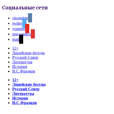
Социальные сети
vkontakte
twitter
youtube
zen-yandex
mail
12+
Лицейские беседы
Русский Север
Литература
История
И.С.Фрадков
12+
Лицейские беседы
Русский Север
Литература
История
И.С.Фрадков