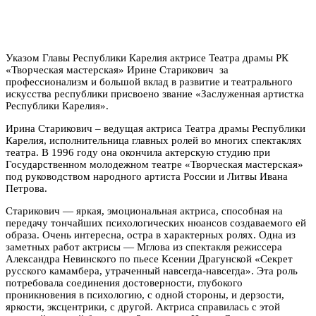
Указом Главы Республики Карелия актрисе Театра драмы РК
«Творческая мастерская» Ирине Старикович за
профессионализм и большой вклад в развитие и театрального
искусства республики присвоено звание «Заслуженная артистка
Республики Карелия».
Ирина Старикович – ведущая актриса Театра драмы Республики
Карелия, исполнительница главных ролей во многих спектаклях
театра. В 1996 году она окончила актерскую студию при
Государственном молодежном театре «Творческая мастерская»
под руководством народного артиста России и Литвы Ивана
Петрова.
Старикович — яркая, эмоциональная актриса, способная на
передачу тончайших психологических нюансов создаваемого ей
образа. Очень интересна, остра в характерных ролях. Одна из
заметных работ актрисы — Мглова из спектакля режиссера
Александра Невинского по пьесе Ксении Драгунской «Секрет
русского камамбера, утраченный навсегда-навсегда». Эта роль
потребовала соединения достоверности, глубокого
проникновения в психологию, с одной стороны, и дерзости,
яркости, эксцентрики, с другой. Актриса справилась с этой