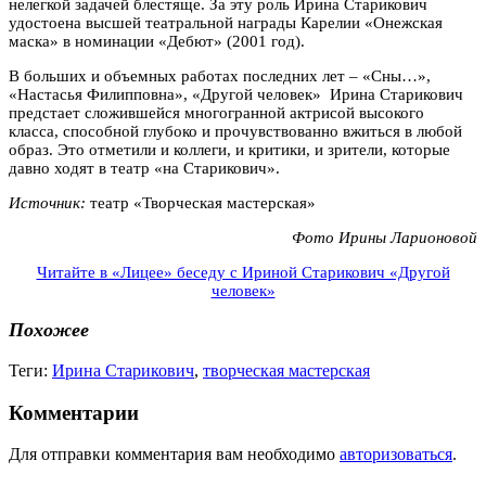
нелегкой задачей блестяще. За эту роль Ирина Старикович
удостоена высшей театральной награды Карелии «Онежская
маска» в номинации «Дебют» (2001 год).
В больших и объемных работах последних лет – «Сны…»,
«Настасья Филипповна», «Другой человек» Ирина Старикович
предстает сложившейся многогранной актрисой высокого
класса, способной глубоко и прочувствованно вжиться в любой
образ. Это отметили и коллеги, и критики, и зрители, которые
давно ходят в театр «на Старикович».
Источник:
театр «Творческая мастерская»
Фото Ирины Ларионовой
Читайте в «Лицее» беседу с Ириной Старикович «Другой
человек»
Похожее
Теги:
Ирина Старикович
,
творческая мастерская
Комментарии
Для отправки комментария вам необходимо
авторизоваться
.