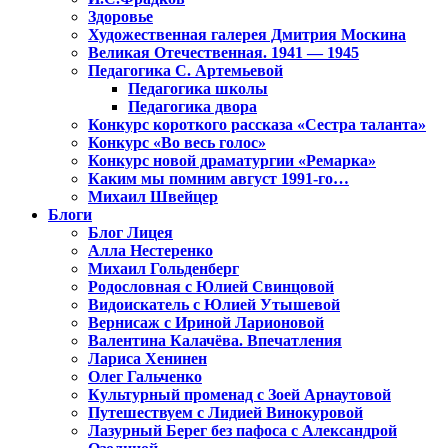
Здоровье
Художественная галерея Дмитрия Москина
Великая Отечественная. 1941 — 1945
Педагогика С. Артемьевой
Педагогика школы
Педагогика двора
Конкурс короткого рассказа «Сестра таланта»
Конкурс «Во весь голос»
Конкурс новой драматургии «Ремарка»
Каким мы помним август 1991-го…
Михаил Швейцер
Блоги
Блог Лицея
Алла Нестеренко
Михаил Гольденберг
Родословная с Юлией Свинцовой
Видоискатель с Юлией Утышевой
Вернисаж с Ириной Ларионовой
Валентина Калачёва. Впечатления
Лариса Хенинен
Олег Гальченко
Культурный променад с Зоей Арнаутовой
Путешествуем с Лидией Винокуровой
Лазурный Берег без пафоса с Александрой