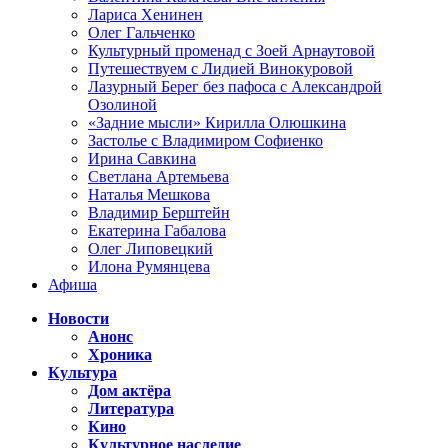
Лариса Хенинен
Олег Гальченко
Культурный променад с Зоей Арнаутовой
Путешествуем с Лидией Винокуровой
Лазурный Берег без пафоса с Александрой
Озолиной
«Задние мысли» Кирилла Олюшкина
Застолье с Владимиром Софиенко
Ирина Савкина
Светлана Артемьева
Наталья Мешкова
Владимир Берштейн
Екатерина Габалова
Олег Липовецкий
Илона Румянцева
Афиша
Новости
Анонс
Хроника
Культура
Дом актёра
Литература
Кино
Культурное наследие