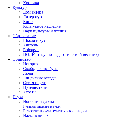
Хроника
Культура
Дом актёра
Литература
Кино
Культурное наследие
Парк культуры и чтения
Образование
Школа и вуз
Учитель
Реформы
ПОЛЁТ (научно-педагогический вестник)
Общество
История
Свободная трибуна
Люди
Лицейские беседы
Семья и дети
Путешествие
Утраты
Наука
Новости и факты
Гуманитарные науки
Естественно-математические науки
Наука в лицах