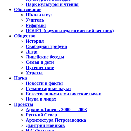
Парк культуры и чтения
Образование
Школа и вуз
Учитель
Реформы
ПОЛЁТ (научно-педагогический вестник)
Общество
История
Свободная трибуна
Люди
Лицейские беседы
Семья и дети
Путешествие
Утраты
Наука
Новости и факты
Гуманитарные науки
Естественно-математические науки
Наука в лицах
Проекты
Архив «Лицея». 2000 — 2003
Русский Север
Архитектура Петрозаводска
Дмитрий Новиков
И.С.Фрадков