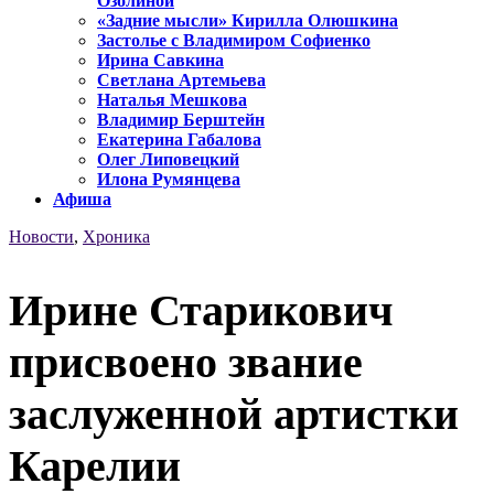
Озолиной
«Задние мысли» Кирилла Олюшкина
Застолье с Владимиром Софиенко
Ирина Савкина
Светлана Артемьева
Наталья Мешкова
Владимир Берштейн
Екатерина Габалова
Олег Липовецкий
Илона Румянцева
Афиша
Новости
,
Хроника
Ирине Старикович
присвоено звание
заслуженной артистки
Карелии