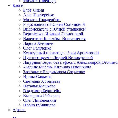
Михаил Швейцер
Блоги
Блог Лицея
Алла Нестеренко
Михаил Гольденберг
Родословная с Юлией Свинцовой
Видоискатель с Юлией Утышевой
Вернисаж с Ириной Ларионовой
Валентина Калачёва. Впечатления
Лариса Хенинен
Олег Гальченко
Культурный променад с Зоей Арнаутовой
Путешествуем с Лидией Винокуровой
Лазурный Берег без пафоса с Александрой Озолино
«Задние мысли» Кирилла Олюшкина
Застолье с Владимиром Софиенко
Ирина Савкина
Светлана Артемьева
Наталья Мешкова
Владимир Берштейн
Екатерина Габалова
Олег Липовецкий
Илона Румянцева
Афиша