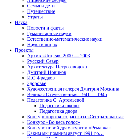
Лицейские беседы
Семья и дети
Путешествие
Утраты
Наука
Новости и факты
Гуманитарные науки
Естественно-математические науки
Наука в лицах
Проекты
Архив «Лицея». 2000 — 2003
Русский Север
Архитектура Петрозаводска
Дмитрий Новиков
И.С.Фрадков
Здоровье
Художественная галерея Дмитрия Москина
Великая Отечественная. 1941 — 1945
Педагогика С. Артемьевой
Педагогика школы
Педагогика двора
Конкурс короткого рассказа «Сестра таланта»
Конкурс «Во весь голос»
Конкурс новой драматургии «Ремарка»
Каким мы помним август 1991-го…