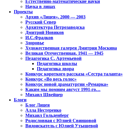
Естественно-математические науки
Наука в лицах
Проекты
Архив «Лицея». 2000 — 2003
Русский Север
Архитектура Петрозаводска
Дмитрий Новиков
И.С.Фрадков
Здоровье
Художественная галерея Дмитрия Москина
Великая Отечественная. 1941 — 1945
Педагогика С. Артемьевой
Педагогика школы
Педагогика двора
Конкурс короткого рассказа «Сестра таланта»
Конкурс «Во весь голос»
Конкурс новой драматургии «Ремарка»
Каким мы помним август 1991-го…
Михаил Швейцер
Блоги
Блог Лицея
Алла Нестеренко
Михаил Гольденберг
Родословная с Юлией Свинцовой
Видоискатель с Юлией Утышевой