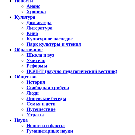
Новости
Анонс
Хроника
Культура
Дом актёра
Литература
Кино
Культурное наследие
Парк культуры и чтения
Образование
Школа и вуз
Учитель
Реформы
ПОЛЁТ (научно-педагогический вестник)
Общество
История
Свободная трибуна
Люди
Лицейские беседы
Семья и дети
Путешествие
Утраты
Наука
Новости и факты
Гуманитарные науки