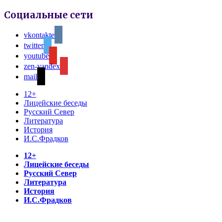
Социальные сети
vkontakte
twitter
youtube
zen-yandex
mail
12+
Лицейские беседы
Русский Север
Литература
История
И.С.Фрадков
12+
Лицейские беседы
Русский Север
Литература
История
И.С.Фрадков