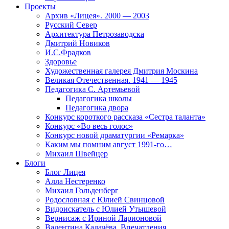
Проекты
Архив «Лицея». 2000 — 2003
Русский Север
Архитектура Петрозаводска
Дмитрий Новиков
И.С.Фрадков
Здоровье
Художественная галерея Дмитрия Москина
Великая Отечественная. 1941 — 1945
Педагогика С. Артемьевой
Педагогика школы
Педагогика двора
Конкурс короткого рассказа «Сестра таланта»
Конкурс «Во весь голос»
Конкурс новой драматургии «Ремарка»
Каким мы помним август 1991-го…
Михаил Швейцер
Блоги
Блог Лицея
Алла Нестеренко
Михаил Гольденберг
Родословная с Юлией Свинцовой
Видоискатель с Юлией Утышевой
Вернисаж с Ириной Ларионовой
Валентина Калачёва. Впечатления