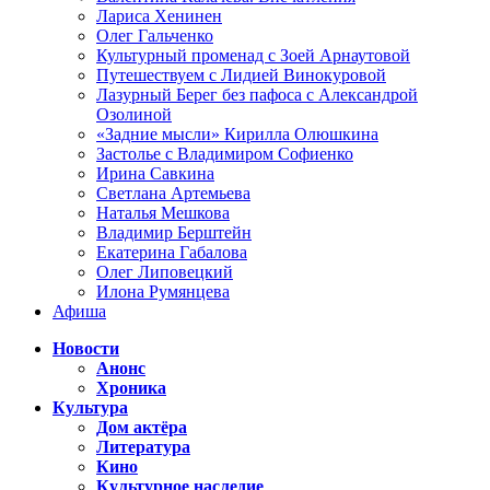
Лариса Хенинен
Олег Гальченко
Культурный променад с Зоей Арнаутовой
Путешествуем с Лидией Винокуровой
Лазурный Берег без пафоса с Александрой
Озолиной
«Задние мысли» Кирилла Олюшкина
Застолье с Владимиром Софиенко
Ирина Савкина
Светлана Артемьева
Наталья Мешкова
Владимир Берштейн
Екатерина Габалова
Олег Липовецкий
Илона Румянцева
Афиша
Новости
Анонс
Хроника
Культура
Дом актёра
Литература
Кино
Культурное наследие