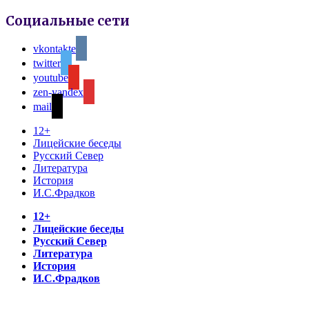
Социальные сети
vkontakte
twitter
youtube
zen-yandex
mail
12+
Лицейские беседы
Русский Север
Литература
История
И.С.Фрадков
12+
Лицейские беседы
Русский Север
Литература
История
И.С.Фрадков