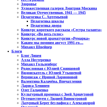
Здоровье
Художественная галерея Дмитрия Москина
Великая Отечественная. 1941 — 1945
Педагогика С. Артемьевой
Педагогика школы
Педагогика двора
Конкурс короткого рассказа «Сестра таланта»
Конкурс «Во весь голос»
Конкурс новой драматургии «Ремарка»
Каким мы помним август 1991-го…
Михаил Швейцер
Блоги
Блог Лицея
Алла Нестеренко
Михаил Гольденберг
Родословная с Юлией Свинцовой
Видоискатель с Юлией Утышевой
Вернисаж с Ириной Ларионовой
Валентина Калачёва. Впечатления
Лариса Хенинен
Олег Гальченко
Культурный променад с Зоей Арнаутовой
Путешествуем с Лидией Винокуровой
Лазурный Берег без пафоса с Александрой