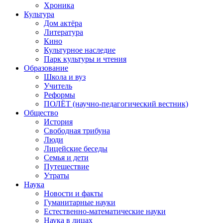
Хроника
Культура
Дом актёра
Литература
Кино
Культурное наследие
Парк культуры и чтения
Образование
Школа и вуз
Учитель
Реформы
ПОЛЁТ (научно-педагогический вестник)
Общество
История
Свободная трибуна
Люди
Лицейские беседы
Семья и дети
Путешествие
Утраты
Наука
Новости и факты
Гуманитарные науки
Естественно-математические науки
Наука в лицах