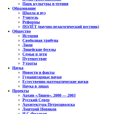
Парк культуры и чтения
Образование
Школа и вуз
Учитель
Реформы
ПОЛЁТ (научно-педагогический вестник)
Общество
История
Свободная трибуна
Люди
Лицейские беседы
Семья и дети
Путешествие
Утраты
Наука
Новости и факты
Гуманитарные науки
Естественно-математические науки
Наука в лицах
Проекты
Архив «Лицея». 2000 — 2003
Русский Север
Архитектура Петрозаводска
Дмитрий Новиков
И.С.Фрадков