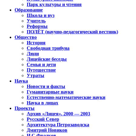
Парк культуры и чтения
Образование
Школа и вуз
Учитель
Реформы
ПОЛЁТ (научно-педагогический вестник)
Общество
История
Свободная трибуна
Люди
Лицейские беседы
Семья и дети
Путешествие
Утраты
Наука
Новости и факты
Гуманитарные науки
Естественно-математические науки
Наука в лицах
Проекты
Архив «Лицея». 2000 — 2003
Русский Север
Архитектура Петрозаводска
Дмитрий Новиков
И.С.Фрадков