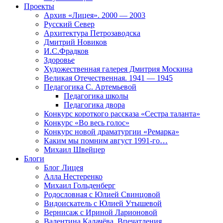
Проекты
Архив «Лицея». 2000 — 2003
Русский Север
Архитектура Петрозаводска
Дмитрий Новиков
И.С.Фрадков
Здоровье
Художественная галерея Дмитрия Москина
Великая Отечественная. 1941 — 1945
Педагогика С. Артемьевой
Педагогика школы
Педагогика двора
Конкурс короткого рассказа «Сестра таланта»
Конкурс «Во весь голос»
Конкурс новой драматургии «Ремарка»
Каким мы помним август 1991-го…
Михаил Швейцер
Блоги
Блог Лицея
Алла Нестеренко
Михаил Гольденберг
Родословная с Юлией Свинцовой
Видоискатель с Юлией Утышевой
Вернисаж с Ириной Ларионовой
Валентина Калачёва. Впечатления