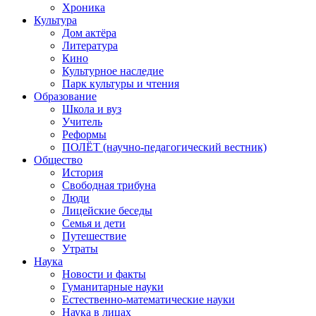
Хроника
Культура
Дом актёра
Литература
Кино
Культурное наследие
Парк культуры и чтения
Образование
Школа и вуз
Учитель
Реформы
ПОЛЁТ (научно-педагогический вестник)
Общество
История
Свободная трибуна
Люди
Лицейские беседы
Семья и дети
Путешествие
Утраты
Наука
Новости и факты
Гуманитарные науки
Естественно-математические науки
Наука в лицах