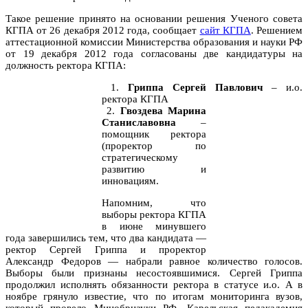
Такое решение принято на основании решения Ученого совета
КГПА от 26 декабря 2012 года, сообщает
сайт КГПА
. Решением
аттестационной комиссии Министерства образования и науки РФ
от 19 декабря 2012 года согласованы две кандидатуры на
должность ректора КГПА:
1.
Гриппа Сергей Павлович
– и.о.
ректора КГПА
2.
Гвоздева Марина
Станиславовна
–
помощник ректора
(проректор по
стратегическому
развитию и
инновациям.
Напомним, что
выборы ректора КГПА
в июне минувшего
года завершились тем, что два кандидата —
ректор Сергей Гриппа и проректор
Александр Федоров — набрали равное количество голосов.
Выборы были признаны несостоявшимися. Сергей Гриппа
продолжил исполнять обязанности ректора в статусе и.о. А в
ноябре грянуло известие, что по итогам мониторинга вузов,
который провело Минобрнауки РФ, Карельская педакадемия