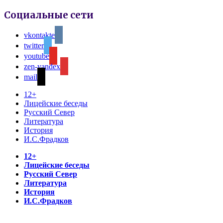
Социальные сети
vkontakte
twitter
youtube
zen-yandex
mail
12+
Лицейские беседы
Русский Север
Литература
История
И.С.Фрадков
12+
Лицейские беседы
Русский Север
Литература
История
И.С.Фрадков