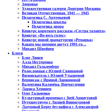
Здоровье
Художественная галерея Дмитрия Москина
Великая Отечественная. 1941 — 1945
Педагогика С. Артемьевой
Педагогика школы
Педагогика двора
Конкурс короткого рассказа «Сестра таланта»
Конкурс «Во весь голос»
Конкурс новой драматургии «Ремарка»
Каким мы помним август 1991-го…
Михаил Швейцер
Блоги
Блог Лицея
Алла Нестеренко
Михаил Гольденберг
Родословная с Юлией Свинцовой
Видоискатель с Юлией Утышевой
Вернисаж с Ириной Ларионовой
Валентина Калачёва. Впечатления
Лариса Хенинен
Олег Гальченко
Культурный променад с Зоей Арнаутовой
Путешествуем с Лидией Винокуровой
Лазурный Берег без пафоса с Александрой