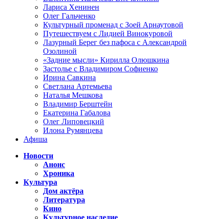
Лариса Хенинен
Олег Гальченко
Культурный променад с Зоей Арнаутовой
Путешествуем с Лидией Винокуровой
Лазурный Берег без пафоса с Александрой
Озолиной
«Задние мысли» Кирилла Олюшкина
Застолье с Владимиром Софиенко
Ирина Савкина
Светлана Артемьева
Наталья Мешкова
Владимир Берштейн
Екатерина Габалова
Олег Липовецкий
Илона Румянцева
Афиша
Новости
Анонс
Хроника
Культура
Дом актёра
Литература
Кино
Культурное наследие