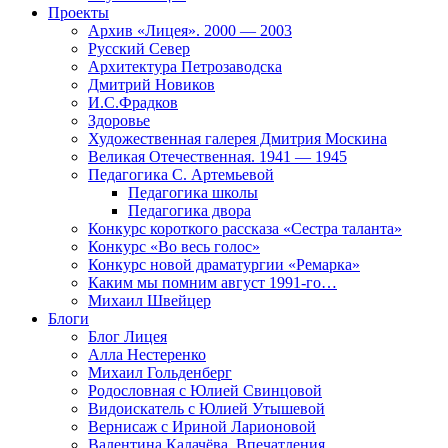
Проекты
Архив «Лицея». 2000 — 2003
Русский Север
Архитектура Петрозаводска
Дмитрий Новиков
И.С.Фрадков
Здоровье
Художественная галерея Дмитрия Москина
Великая Отечественная. 1941 — 1945
Педагогика С. Артемьевой
Педагогика школы
Педагогика двора
Конкурс короткого рассказа «Сестра таланта»
Конкурс «Во весь голос»
Конкурс новой драматургии «Ремарка»
Каким мы помним август 1991-го…
Михаил Швейцер
Блоги
Блог Лицея
Алла Нестеренко
Михаил Гольденберг
Родословная с Юлией Свинцовой
Видоискатель с Юлией Утышевой
Вернисаж с Ириной Ларионовой
Валентина Калачёва. Впечатления