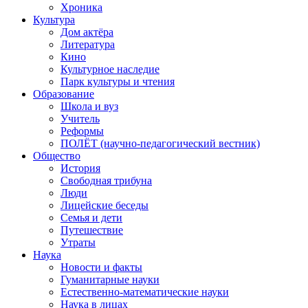
Хроника
Культура
Дом актёра
Литература
Кино
Культурное наследие
Парк культуры и чтения
Образование
Школа и вуз
Учитель
Реформы
ПОЛЁТ (научно-педагогический вестник)
Общество
История
Свободная трибуна
Люди
Лицейские беседы
Семья и дети
Путешествие
Утраты
Наука
Новости и факты
Гуманитарные науки
Естественно-математические науки
Наука в лицах