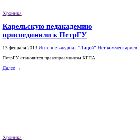
Хроника
Карельскую педакадемию
присоединили к ПетрГУ
13 февраля 2013
Интернет-журнал "Лицей"
Нет комментариев
ПетрГУ становится правопреемником КГПА.
Далее →
Хроника