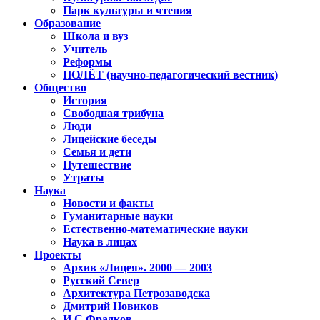
Парк культуры и чтения
Образование
Школа и вуз
Учитель
Реформы
ПОЛЁТ (научно-педагогический вестник)
Общество
История
Свободная трибуна
Люди
Лицейские беседы
Семья и дети
Путешествие
Утраты
Наука
Новости и факты
Гуманитарные науки
Естественно-математические науки
Наука в лицах
Проекты
Архив «Лицея». 2000 — 2003
Русский Север
Архитектура Петрозаводска
Дмитрий Новиков
И.С.Фрадков