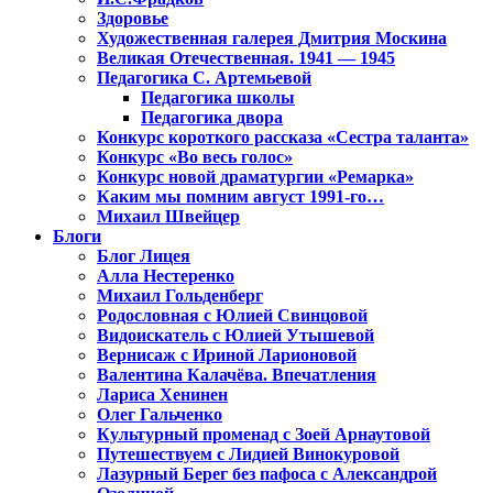
Здоровье
Художественная галерея Дмитрия Москина
Великая Отечественная. 1941 — 1945
Педагогика С. Артемьевой
Педагогика школы
Педагогика двора
Конкурс короткого рассказа «Сестра таланта»
Конкурс «Во весь голос»
Конкурс новой драматургии «Ремарка»
Каким мы помним август 1991-го…
Михаил Швейцер
Блоги
Блог Лицея
Алла Нестеренко
Михаил Гольденберг
Родословная с Юлией Свинцовой
Видоискатель с Юлией Утышевой
Вернисаж с Ириной Ларионовой
Валентина Калачёва. Впечатления
Лариса Хенинен
Олег Гальченко
Культурный променад с Зоей Арнаутовой
Путешествуем с Лидией Винокуровой
Лазурный Берег без пафоса с Александрой