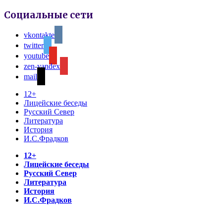
Социальные сети
vkontakte
twitter
youtube
zen-yandex
mail
12+
Лицейские беседы
Русский Север
Литература
История
И.С.Фрадков
12+
Лицейские беседы
Русский Север
Литература
История
И.С.Фрадков