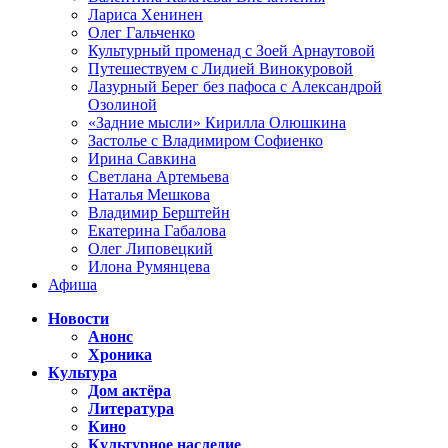
Лариса Хенинен
Олег Гальченко
Культурный променад с Зоей Арнаутовой
Путешествуем с Лидией Винокуровой
Лазурный Берег без пафоса с Александрой
Озолиной
«Задние мысли» Кирилла Олюшкина
Застолье с Владимиром Софиенко
Ирина Савкина
Светлана Артемьева
Наталья Мешкова
Владимир Берштейн
Екатерина Габалова
Олег Липовецкий
Илона Румянцева
Афиша
Новости
Анонс
Хроника
Культура
Дом актёра
Литература
Кино
Культурное наследие