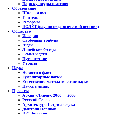
Парк культуры и чтения
Образование
Школа и вуз
Учитель
Реформы
ПОЛЁТ (научно-педагогический вестник)
Общество
История
Свободная трибуна
Люди
Лицейские беседы
Семья и дети
Путешествие
Утраты
Наука
Новости и факты
Гуманитарные науки
Естественно-математические науки
Наука в лицах
Проекты
Архив «Лицея». 2000 — 2003
Русский Север
Архитектура Петрозаводска
Дмитрий Новиков
И.С.Фрадков