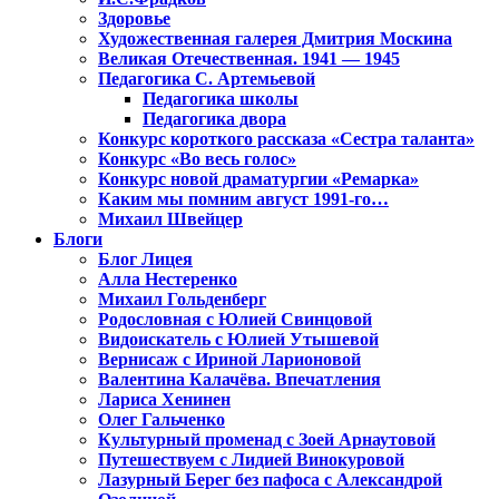
Здоровье
Художественная галерея Дмитрия Москина
Великая Отечественная. 1941 — 1945
Педагогика С. Артемьевой
Педагогика школы
Педагогика двора
Конкурс короткого рассказа «Сестра таланта»
Конкурс «Во весь голос»
Конкурс новой драматургии «Ремарка»
Каким мы помним август 1991-го…
Михаил Швейцер
Блоги
Блог Лицея
Алла Нестеренко
Михаил Гольденберг
Родословная с Юлией Свинцовой
Видоискатель с Юлией Утышевой
Вернисаж с Ириной Ларионовой
Валентина Калачёва. Впечатления
Лариса Хенинен
Олег Гальченко
Культурный променад с Зоей Арнаутовой
Путешествуем с Лидией Винокуровой
Лазурный Берег без пафоса с Александрой