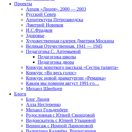
Проекты
Архив «Лицея». 2000 — 2003
Русский Север
Архитектура Петрозаводска
Дмитрий Новиков
И.С.Фрадков
Здоровье
Художественная галерея Дмитрия Москина
Великая Отечественная. 1941 — 1945
Педагогика С. Артемьевой
Педагогика школы
Педагогика двора
Конкурс короткого рассказа «Сестра таланта»
Конкурс «Во весь голос»
Конкурс новой драматургии «Ремарка»
Каким мы помним август 1991-го…
Михаил Швейцер
Блоги
Блог Лицея
Алла Нестеренко
Михаил Гольденберг
Родословная с Юлией Свинцовой
Видоискатель с Юлией Утышевой
Вернисаж с Ириной Ларионовой
Валентина Калачёва. Впечатления