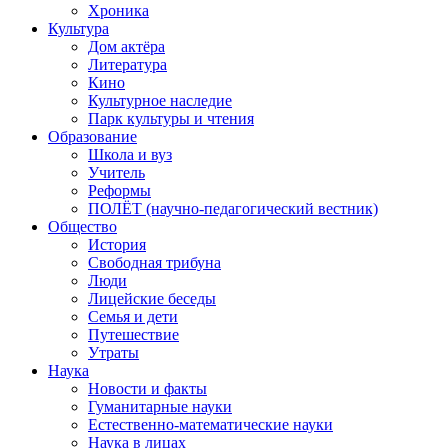
Хроника
Культура
Дом актёра
Литература
Кино
Культурное наследие
Парк культуры и чтения
Образование
Школа и вуз
Учитель
Реформы
ПОЛЁТ (научно-педагогический вестник)
Общество
История
Свободная трибуна
Люди
Лицейские беседы
Семья и дети
Путешествие
Утраты
Наука
Новости и факты
Гуманитарные науки
Естественно-математические науки
Наука в лицах