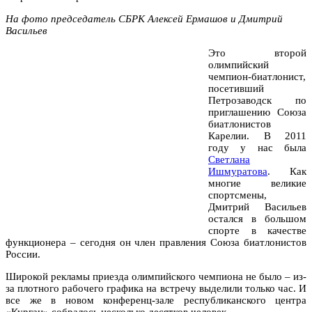
На фото председатель СБРК Алексей Ермашов и Дмитрий
Васильев
Это второй
олимпийский
чемпион-биатлонист,
посетивший
Петрозаводск по
приглашению Союза
биатлонистов
Карелии. В 2011
году у нас была
Светлана
Ишмуратова
. Как
многие великие
спортсмены,
Дмитрий Васильев
остался в большом
спорте в качестве
функционера – сегодня он член правления Союза биатлонистов
России.
Широкой рекламы приезда олимпийского чемпиона не было – из-
за плотного рабочего графика на встречу выделили только час. И
все же в новом конференц-зале республиканского центра
«Курган» собралось несколько десятков человек.