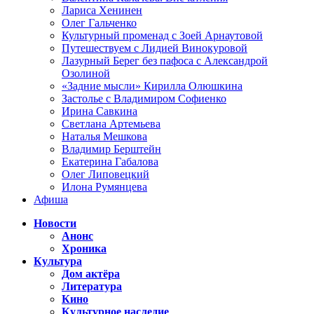
Лариса Хенинен
Олег Гальченко
Культурный променад с Зоей Арнаутовой
Путешествуем с Лидией Винокуровой
Лазурный Берег без пафоса с Александрой
Озолиной
«Задние мысли» Кирилла Олюшкина
Застолье с Владимиром Софиенко
Ирина Савкина
Светлана Артемьева
Наталья Мешкова
Владимир Берштейн
Екатерина Габалова
Олег Липовецкий
Илона Румянцева
Афиша
Новости
Анонс
Хроника
Культура
Дом актёра
Литература
Кино
Культурное наследие