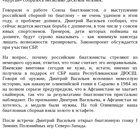
Говорили о работе Союза биатлонистов, о выступлении
российской сборной по биатлону – не очень удачном в этом
году, о проблеме допинга. Дмитрий Васильев сообщил, что
сейчас ведется жесткая борьба с допингом, в том числе у совсем
юных спортсменов. Тренеров, дети которых пойманы на
допинге, будут сурово наказывать – как минимум навсегда
лишать возможности тренировать. Законопроект обсуждается
при участии СБР.
На вопрос, почему российские биатлонисты стреляют из
немецкого оружия, ответил, что тоже считает это неправильным.
Ижевские винтовки сегодня не хуже, и, кстати, именно их
получила в подарок от СБР наша Республиканская ДЮСШ.
Говоря об оружии, Дмитрий Васильев вспомнил невеселую
историю, как накануне олимпийской гонки в Сараево в 1984 их
на полном серьезе предупредили, что в Афганистане не хватает
снайперов, так что за результатами биатлонистов пристально
наблюдают. По признанию Дмитрия Васильева, в Афганистан не
хотелось, а медали были нужны. На той Олимпиаде наша
биатлонная сборная взяла золото в эстафете.
После встречи Дмитрий Васильев открыл биатлонную гонку I
Зимних Полонийных игр Северо-Запада.