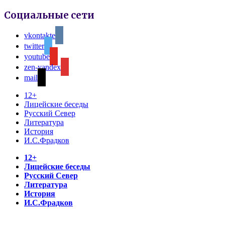
Социальные сети
vkontakte
twitter
youtube
zen-yandex
mail
12+
Лицейские беседы
Русский Север
Литература
История
И.С.Фрадков
12+
Лицейские беседы
Русский Север
Литература
История
И.С.Фрадков