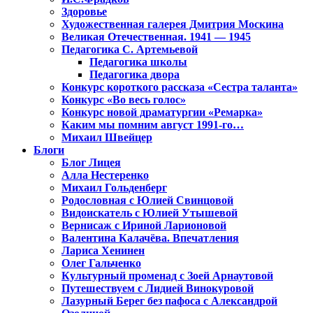
Здоровье
Художественная галерея Дмитрия Москина
Великая Отечественная. 1941 — 1945
Педагогика С. Артемьевой
Педагогика школы
Педагогика двора
Конкурс короткого рассказа «Сестра таланта»
Конкурс «Во весь голос»
Конкурс новой драматургии «Ремарка»
Каким мы помним август 1991-го…
Михаил Швейцер
Блоги
Блог Лицея
Алла Нестеренко
Михаил Гольденберг
Родословная с Юлией Свинцовой
Видоискатель с Юлией Утышевой
Вернисаж с Ириной Ларионовой
Валентина Калачёва. Впечатления
Лариса Хенинен
Олег Гальченко
Культурный променад с Зоей Арнаутовой
Путешествуем с Лидией Винокуровой
Лазурный Берег без пафоса с Александрой