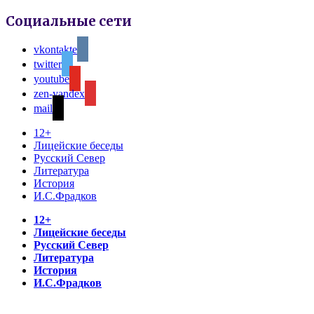
Социальные сети
vkontakte
twitter
youtube
zen-yandex
mail
12+
Лицейские беседы
Русский Север
Литература
История
И.С.Фрадков
12+
Лицейские беседы
Русский Север
Литература
История
И.С.Фрадков