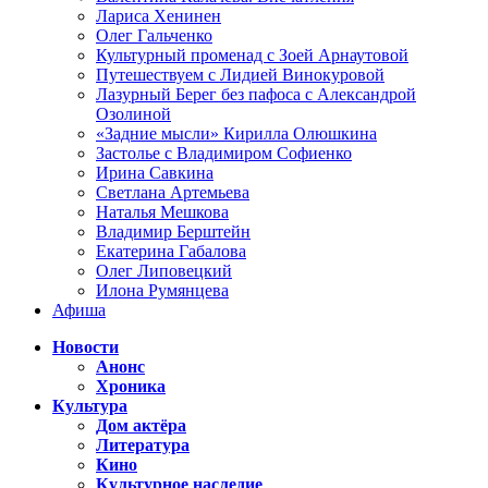
Лариса Хенинен
Олег Гальченко
Культурный променад с Зоей Арнаутовой
Путешествуем с Лидией Винокуровой
Лазурный Берег без пафоса с Александрой
Озолиной
«Задние мысли» Кирилла Олюшкина
Застолье с Владимиром Софиенко
Ирина Савкина
Светлана Артемьева
Наталья Мешкова
Владимир Берштейн
Екатерина Габалова
Олег Липовецкий
Илона Румянцева
Афиша
Новости
Анонс
Хроника
Культура
Дом актёра
Литература
Кино
Культурное наследие