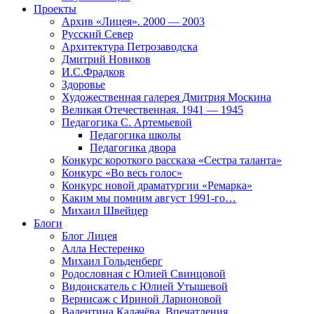
Проекты
Архив «Лицея». 2000 — 2003
Русский Север
Архитектура Петрозаводска
Дмитрий Новиков
И.С.Фрадков
Здоровье
Художественная галерея Дмитрия Москина
Великая Отечественная. 1941 — 1945
Педагогика С. Артемьевой
Педагогика школы
Педагогика двора
Конкурс короткого рассказа «Сестра таланта»
Конкурс «Во весь голос»
Конкурс новой драматургии «Ремарка»
Каким мы помним август 1991-го…
Михаил Швейцер
Блоги
Блог Лицея
Алла Нестеренко
Михаил Гольденберг
Родословная с Юлией Свинцовой
Видоискатель с Юлией Утышевой
Вернисаж с Ириной Ларионовой
Валентина Калачёва. Впечатления