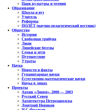
Парк культуры и чтения
Образование
Школа и вуз
Учитель
Реформы
ПОЛЁТ (научно-педагогический вестник)
Общество
История
Свободная трибуна
Люди
Лицейские беседы
Семья и дети
Путешествие
Утраты
Наука
Новости и факты
Гуманитарные науки
Естественно-математические науки
Наука в лицах
Проекты
Архив «Лицея». 2000 — 2003
Русский Север
Архитектура Петрозаводска
Дмитрий Новиков
И.С.Фрадков