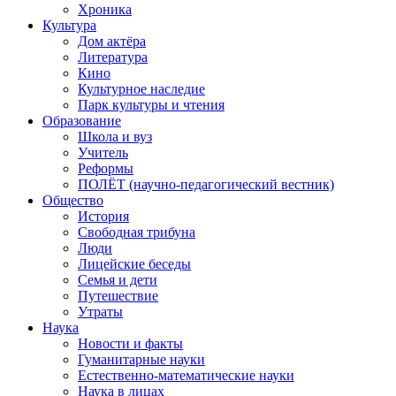
Хроника
Культура
Дом актёра
Литература
Кино
Культурное наследие
Парк культуры и чтения
Образование
Школа и вуз
Учитель
Реформы
ПОЛЁТ (научно-педагогический вестник)
Общество
История
Свободная трибуна
Люди
Лицейские беседы
Семья и дети
Путешествие
Утраты
Наука
Новости и факты
Гуманитарные науки
Естественно-математические науки
Наука в лицах