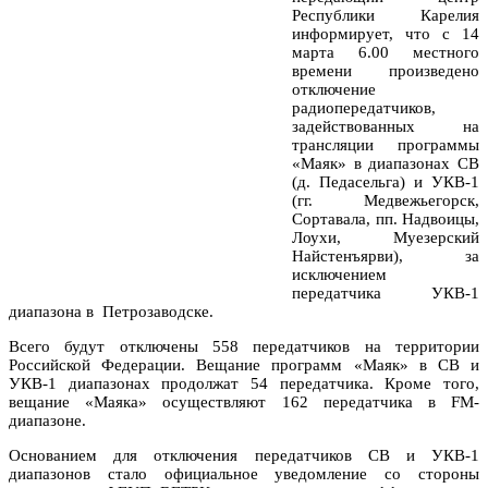
Республики Карелия
информирует, что с 14
марта 6.00 местного
времени произведено
отключение
радиопередатчиков,
задействованных на
трансляции программы
«Маяк» в диапазонах СВ
(д. Педасельга) и УКВ-1
(гг. Медвежьегорск,
Сортавала, пп. Надвоицы,
Лоухи, Муезерский
Найстенъярви), за
исключением
передатчика УКВ-1
диапазона в Петрозаводске.
Всего будут отключены 558 передатчиков на территории
Российской Федерации. Вещание программ «Маяк» в СВ и
УКВ-1 диапазонах продолжат 54 передатчика. Кроме того,
вещание «Маяка» осуществляют 162 передатчика в FM-
диапазоне.
Основанием для отключения передатчиков СВ и УКВ-1
диапазонов стало официальное уведомление со стороны