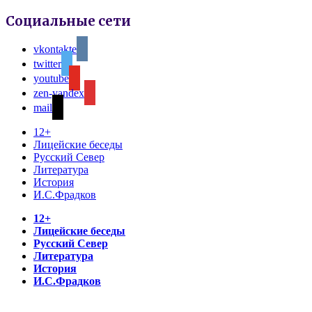
Социальные сети
vkontakte
twitter
youtube
zen-yandex
mail
12+
Лицейские беседы
Русский Север
Литература
История
И.С.Фрадков
12+
Лицейские беседы
Русский Север
Литература
История
И.С.Фрадков