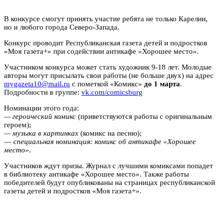
В конкурсе смогут принять участие ребята не только Карелии,
но и любого города Северо-Запада.
Конкурс проводит Республиканская газета детей и подростков
«Моя газета+» при содействии антикафе «Хорошее место».
Участником конкурса может стать художник 9-18 лет. Молодые
авторы могут присылать свои работы (не больше двух) на адрес
mygazeta
10@
mail
.
ru
с пометкой «Комикс»
до 1 марта
.
Подробности в группе:
vk.com/comicsburg
Номинации этого года:
— героический комикс
(приветствуются работы с оригинальным
героем);
— музыка в картинках
(комикс на песню);
—
специальная номинация: комикс об антикафе «Хорошее
место»
.
Участников ждут призы. Журнал с лучшими комиксами попадет
в библиотеку антикафе «Хорошее место». Также работы
победителей будут опубликованы на страницах республиканской
газеты детей и подростков «Моя газета+».