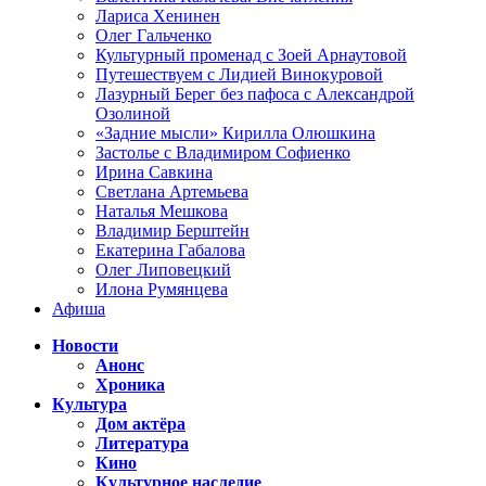
Лариса Хенинен
Олег Гальченко
Культурный променад с Зоей Арнаутовой
Путешествуем с Лидией Винокуровой
Лазурный Берег без пафоса с Александрой
Озолиной
«Задние мысли» Кирилла Олюшкина
Застолье с Владимиром Софиенко
Ирина Савкина
Светлана Артемьева
Наталья Мешкова
Владимир Берштейн
Екатерина Габалова
Олег Липовецкий
Илона Румянцева
Афиша
Новости
Анонс
Хроника
Культура
Дом актёра
Литература
Кино
Культурное наследие