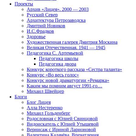
Проекты
Архив «Лицея». 2000 — 2003
Русский Север
Архитектура Петрозаводска
Дмитрий Новиков
И.С.Фрадков
Здоровье
Художественная галерея Дмитрия Москина
Великая Отечественная. 1941 — 1945
Педагогика С. Артемьевой
Педагогика школы
Педагогика двора
Конкурс короткого рассказа «Сестра таланта»
Конкурс «Во весь голос»
Конкурс новой драматургии «Ремарка»
Каким мы помним август 1991-го…
Михаил Швейцер
Блоги
Блог Лицея
Алла Нестеренко
Михаил Гольденберг
Родословная с Юлией Свинцовой
Видоискатель с Юлией Утышевой
Вернисаж с Ириной Ларионовой
Валентина Калачёва. Впечатления