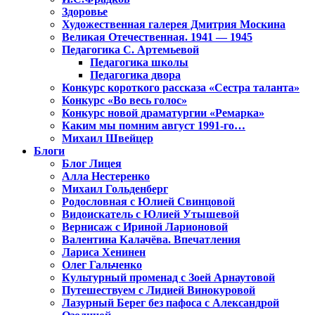
Здоровье
Художественная галерея Дмитрия Москина
Великая Отечественная. 1941 — 1945
Педагогика С. Артемьевой
Педагогика школы
Педагогика двора
Конкурс короткого рассказа «Сестра таланта»
Конкурс «Во весь голос»
Конкурс новой драматургии «Ремарка»
Каким мы помним август 1991-го…
Михаил Швейцер
Блоги
Блог Лицея
Алла Нестеренко
Михаил Гольденберг
Родословная с Юлией Свинцовой
Видоискатель с Юлией Утышевой
Вернисаж с Ириной Ларионовой
Валентина Калачёва. Впечатления
Лариса Хенинен
Олег Гальченко
Культурный променад с Зоей Арнаутовой
Путешествуем с Лидией Винокуровой
Лазурный Берег без пафоса с Александрой