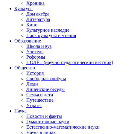
Хроника
Культура
Дом актёра
Литература
Кино
Культурное наследие
Парк культуры и чтения
Образование
Школа и вуз
Учитель
Реформы
ПОЛЁТ (научно-педагогический вестник)
Общество
История
Свободная трибуна
Люди
Лицейские беседы
Семья и дети
Путешествие
Утраты
Наука
Новости и факты
Гуманитарные науки
Естественно-математические науки
Наука в лицах