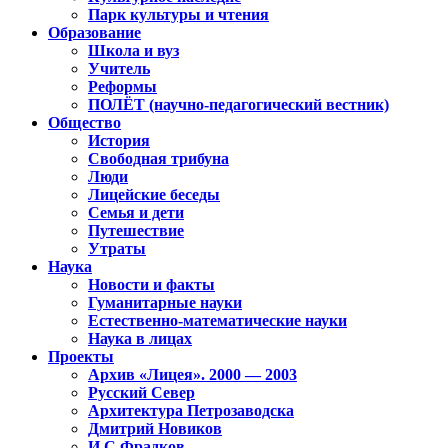
Парк культуры и чтения
Образование
Школа и вуз
Учитель
Реформы
ПОЛЁТ (научно-педагогический вестник)
Общество
История
Свободная трибуна
Люди
Лицейские беседы
Семья и дети
Путешествие
Утраты
Наука
Новости и факты
Гуманитарные науки
Естественно-математические науки
Наука в лицах
Проекты
Архив «Лицея». 2000 — 2003
Русский Север
Архитектура Петрозаводска
Дмитрий Новиков
И.С.Фрадков