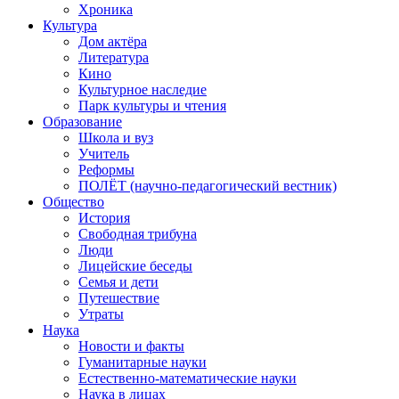
Хроника
Культура
Дом актёра
Литература
Кино
Культурное наследие
Парк культуры и чтения
Образование
Школа и вуз
Учитель
Реформы
ПОЛЁТ (научно-педагогический вестник)
Общество
История
Свободная трибуна
Люди
Лицейские беседы
Семья и дети
Путешествие
Утраты
Наука
Новости и факты
Гуманитарные науки
Естественно-математические науки
Наука в лицах