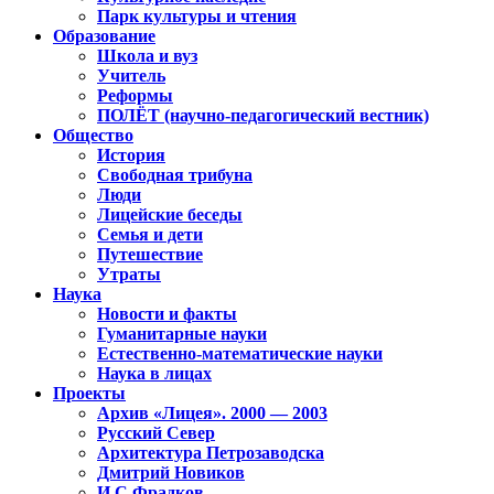
Парк культуры и чтения
Образование
Школа и вуз
Учитель
Реформы
ПОЛЁТ (научно-педагогический вестник)
Общество
История
Свободная трибуна
Люди
Лицейские беседы
Семья и дети
Путешествие
Утраты
Наука
Новости и факты
Гуманитарные науки
Естественно-математические науки
Наука в лицах
Проекты
Архив «Лицея». 2000 — 2003
Русский Север
Архитектура Петрозаводска
Дмитрий Новиков
И.С.Фрадков