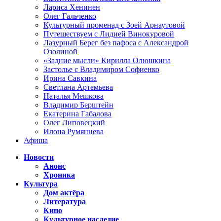
Лариса Хенинен
Олег Гальченко
Культурный променад с Зоей Арнаутовой
Путешествуем с Лидией Винокуровой
Лазурный Берег без пафоса с Александрой
Озолиной
«Задние мысли» Кирилла Олюшкина
Застолье с Владимиром Софиенко
Ирина Савкина
Светлана Артемьева
Наталья Мешкова
Владимир Берштейн
Екатерина Габалова
Олег Липовецкий
Илона Румянцева
Афиша
Новости
Анонс
Хроника
Культура
Дом актёра
Литература
Кино
Культурное наследие