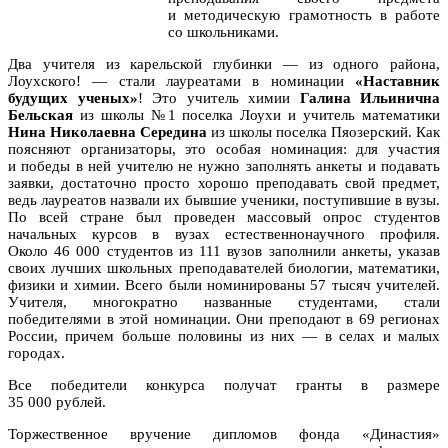
и методическую грамотность в работе
со школьниками.
Два учителя из карельской глубинки — из одного района,
Лоухского! — стали лауреатами в номинации
«Наставник
будущих ученых»
! Это учитель химии
Галина Ильинична
Бельская
из школы №1 поселка Лоухи и учитель математики
Нина Николаевна
Середина
из школы поселка Пяозерский. Как
поясняют организаторы, э
то особая номинация: для участия
и победы в ней учителю не нужно заполнять анкеты и подавать
заявки, достаточно просто хорошо преподавать свой предмет,
ведь лауреатов назвали их бывшие ученики, поступившие в вузы.
По всей стране был проведен массовый опрос студентов
начальных курсов в вузах естественнонаучного профиля.
Около 46 000 студентов из 111 вузов заполнили анкеты, указав
своих лучших школьных преподавателей биологии, математики,
физики и химии. Всего были номинированы 57 тысяч учителей.
Учителя, многократно названные студентами, стали
победителями в этой номинации. Они преподают в 69 регионах
России, причем больше половины из них — в селах и малых
городах.
Все победители конкурса получат гранты в размере
35 000 рублей.
Торжественное вручение дипломов фонда «Династия»