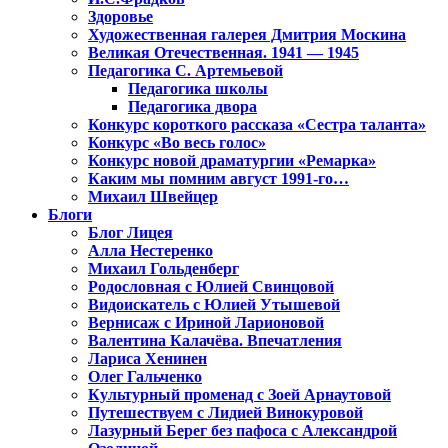
Здоровье
Художественная галерея Дмитрия Москина
Великая Отечественная. 1941 — 1945
Педагогика С. Артемьевой
Педагогика школы
Педагогика двора
Конкурс короткого рассказа «Сестра таланта»
Конкурс «Во весь голос»
Конкурс новой драматургии «Ремарка»
Каким мы помним август 1991-го…
Михаил Швейцер
Блоги
Блог Лицея
Алла Нестеренко
Михаил Гольденберг
Родословная с Юлией Свинцовой
Видоискатель с Юлией Утышевой
Вернисаж с Ириной Ларионовой
Валентина Калачёва. Впечатления
Лариса Хенинен
Олег Гальченко
Культурный променад с Зоей Арнаутовой
Путешествуем с Лидией Винокуровой
Лазурный Берег без пафоса с Александрой