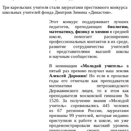
Три карельских учителя стали лауреатами престижного конкурса
школьных учителей
фонда Дмитрия Зимина «Династия».
Этот конкурс поддерживает лучших
педагогов, преподающих
биологию,
математику, физику и химию
в средней
школе, помогает расширению
профессиональных контактов в их среде,
развитие сотрудничества учителей
с представителями высшей школы
и научным сообществом.
В номинации
«Молодой учитель»
в
пятый раз премию получил наш земляк
Алексей Доронин
! Но если в прошлые
годы его отмечали как преподавателя
математики петрозаводского
Державинского лицея, то в этом как
преподавателя московской гимназии №
1520.
За получение звания «Молодой
учитель» соревновались 445 человек
из 67 регионов России, лауреатами
признаны 99 учителей, которые недавно
приступили к работе в школе, но уже
продемонстрировали высокий уровень
преподавания своего предмета