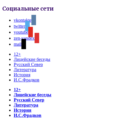
Социальные сети
vkontakte
twitter
youtube
zen-yandex
mail
12+
Лицейские беседы
Русский Север
Литература
История
И.С.Фрадков
12+
Лицейские беседы
Русский Север
Литература
История
И.С.Фрадков