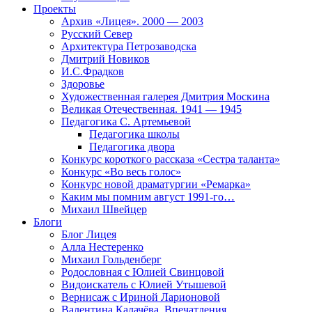
Проекты
Архив «Лицея». 2000 — 2003
Русский Север
Архитектура Петрозаводска
Дмитрий Новиков
И.С.Фрадков
Здоровье
Художественная галерея Дмитрия Москина
Великая Отечественная. 1941 — 1945
Педагогика С. Артемьевой
Педагогика школы
Педагогика двора
Конкурс короткого рассказа «Сестра таланта»
Конкурс «Во весь голос»
Конкурс новой драматургии «Ремарка»
Каким мы помним август 1991-го…
Михаил Швейцер
Блоги
Блог Лицея
Алла Нестеренко
Михаил Гольденберг
Родословная с Юлией Свинцовой
Видоискатель с Юлией Утышевой
Вернисаж с Ириной Ларионовой
Валентина Калачёва. Впечатления