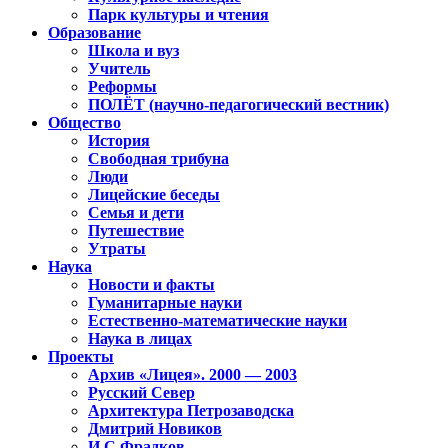
Парк культуры и чтения
Образование
Школа и вуз
Учитель
Реформы
ПОЛЁТ (научно-педагогический вестник)
Общество
История
Свободная трибуна
Люди
Лицейские беседы
Семья и дети
Путешествие
Утраты
Наука
Новости и факты
Гуманитарные науки
Естественно-математические науки
Наука в лицах
Проекты
Архив «Лицея». 2000 — 2003
Русский Север
Архитектура Петрозаводска
Дмитрий Новиков
И.С.Фрадков