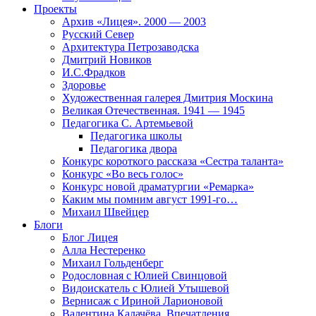
Проекты
Архив «Лицея». 2000 — 2003
Русский Север
Архитектура Петрозаводска
Дмитрий Новиков
И.С.Фрадков
Здоровье
Художественная галерея Дмитрия Москина
Великая Отечественная. 1941 — 1945
Педагогика С. Артемьевой
Педагогика школы
Педагогика двора
Конкурс короткого рассказа «Сестра таланта»
Конкурс «Во весь голос»
Конкурс новой драматургии «Ремарка»
Каким мы помним август 1991-го…
Михаил Швейцер
Блоги
Блог Лицея
Алла Нестеренко
Михаил Гольденберг
Родословная с Юлией Свинцовой
Видоискатель с Юлией Утышевой
Вернисаж с Ириной Ларионовой
Валентина Калачёва. Впечатления