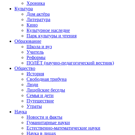
Хроника
Культура
Дом актёра
Литература
Кино
Культурное наследие
Парк культуры и чтения
Образование
Школа и вуз
Учитель
Реформы
ПОЛЁТ (научно-педагогический вестник)
Общество
История
Свободная трибуна
Люди
Лицейские беседы
Семья и дети
Путешествие
Утраты
Наука
Новости и факты
Гуманитарные науки
Естественно-математические науки
Наука в лицах