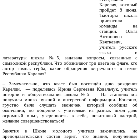
Карелия, который
пройдет 8 июня.
Тьюторы школы
пригласили
команды на
станции. Ольга
Антоновна
Квяткевич,
учитель русского
языка и
литературы школы №5, задавала вопросы, связанные с
символикой республики. Что обозначают три цвета на флаге, кто
автор гимна, герба, какие обращения встречаются в гимне
Республики Карелия?
– Замечательно, что квест был посвящён дню рождения
Карелии, — поделилась Ирина Сергеевна Ковальчук, учитель
истории и обществознания школы №5. — На станциях мы
получили много нужной и интересной информации. Конечно,
грустно было слушать звоночек, который сообщил об
окончании, но общение с учителями из разных школ дало
огромный опыт, уверенность в себе, позитивный настрой,
желание совершенствоваться!
Занятия в Школе молодого учителя закончились, но
преподавательский состав верит, что знания, полученные