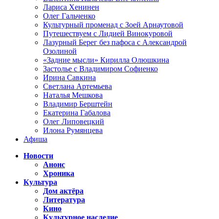
Лариса Хенинен
Олег Гальченко
Культурный променад с Зоей Арнаутовой
Путешествуем с Лидией Винокуровой
Лазурный Берег без пафоса с Александрой
Озолиной
«Задние мысли» Кирилла Олюшкина
Застолье с Владимиром Софиенко
Ирина Савкина
Светлана Артемьева
Наталья Мешкова
Владимир Берштейн
Екатерина Габалова
Олег Липовецкий
Илона Румянцева
Афиша
Новости
Анонс
Хроника
Культура
Дом актёра
Литература
Кино
Культурное наследие