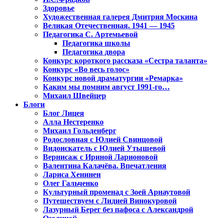
Здоровье
Художественная галерея Дмитрия Москина
Великая Отечественная. 1941 — 1945
Педагогика С. Артемьевой
Педагогика школы
Педагогика двора
Конкурс короткого рассказа «Сестра таланта»
Конкурс «Во весь голос»
Конкурс новой драматургии «Ремарка»
Каким мы помним август 1991-го…
Михаил Швейцер
Блоги
Блог Лицея
Алла Нестеренко
Михаил Гольденберг
Родословная с Юлией Свинцовой
Видоискатель с Юлией Утышевой
Вернисаж с Ириной Ларионовой
Валентина Калачёва. Впечатления
Лариса Хенинен
Олег Гальченко
Культурный променад с Зоей Арнаутовой
Путешествуем с Лидией Винокуровой
Лазурный Берег без пафоса с Александрой