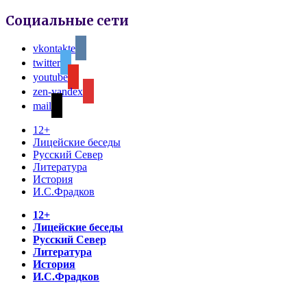
Социальные сети
vkontakte
twitter
youtube
zen-yandex
mail
12+
Лицейские беседы
Русский Север
Литература
История
И.С.Фрадков
12+
Лицейские беседы
Русский Север
Литература
История
И.С.Фрадков