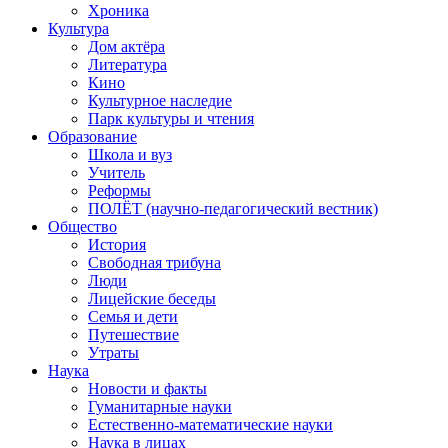
Хроника
Культура
Дом актёра
Литература
Кино
Культурное наследие
Парк культуры и чтения
Образование
Школа и вуз
Учитель
Реформы
ПОЛЁТ (научно-педагогический вестник)
Общество
История
Свободная трибуна
Люди
Лицейские беседы
Семья и дети
Путешествие
Утраты
Наука
Новости и факты
Гуманитарные науки
Естественно-математические науки
Наука в лицах