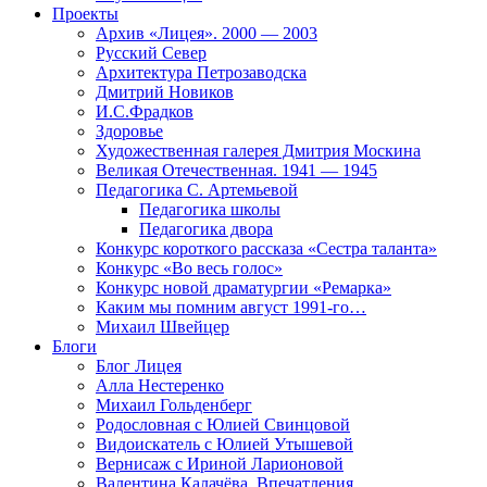
Проекты
Архив «Лицея». 2000 — 2003
Русский Север
Архитектура Петрозаводска
Дмитрий Новиков
И.С.Фрадков
Здоровье
Художественная галерея Дмитрия Москина
Великая Отечественная. 1941 — 1945
Педагогика С. Артемьевой
Педагогика школы
Педагогика двора
Конкурс короткого рассказа «Сестра таланта»
Конкурс «Во весь голос»
Конкурс новой драматургии «Ремарка»
Каким мы помним август 1991-го…
Михаил Швейцер
Блоги
Блог Лицея
Алла Нестеренко
Михаил Гольденберг
Родословная с Юлией Свинцовой
Видоискатель с Юлией Утышевой
Вернисаж с Ириной Ларионовой
Валентина Калачёва. Впечатления