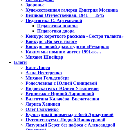
Здоровье
Художественная галерея Дмитрия Москина
Великая Отечественная. 1941 — 1945
Педагогика С. Артемьевой
Педагогика школы
Педагогика двора
Конкурс короткого рассказа «Сестра таланта»
Конкурс «Во весь голос»
Конкурс новой драматургии «Ремарка»
Каким мы помним август 1991-го…
Михаил Швейцер
Блоги
Блог Лицея
Алла Нестеренко
Михаил Гольденберг
Родословная с Юлией Свинцовой
Видоискатель с Юлией Утышевой
Вернисаж с Ириной Ларионовой
Валентина Калачёва. Впечатления
Лариса Хенинен
Олег Гальченко
Культурный променад с Зоей Арнаутовой
Путешествуем с Лидией Винокуровой
Лазурный Берег без пафоса с Александрой