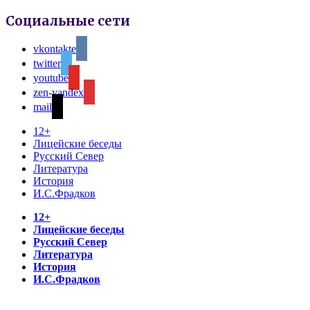
Социальные сети
vkontakte
twitter
youtube
zen-yandex
mail
12+
Лицейские беседы
Русский Север
Литература
История
И.С.Фрадков
12+
Лицейские беседы
Русский Север
Литература
История
И.С.Фрадков