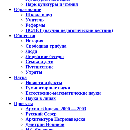
Парк культуры и чтения
Образование
Школа и вуз
Учитель
Реформы
ПОЛЁТ (научно-педагогический вестник)
Общество
История
Свободная трибуна
Люди
Лицейские беседы
Семья и дети
Путешествие
Утраты
Наука
Новости и факты
Гуманитарные науки
Естественно-математические науки
Наука в лицах
Проекты
Архив «Лицея». 2000 — 2003
Русский Север
Архитектура Петрозаводска
Дмитрий Новиков
И.С.Фрадков