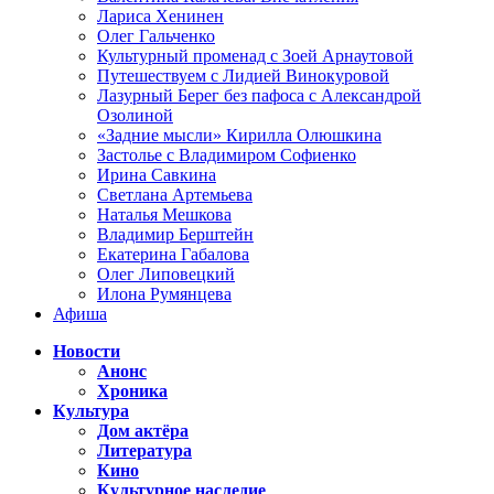
Лариса Хенинен
Олег Гальченко
Культурный променад с Зоей Арнаутовой
Путешествуем с Лидией Винокуровой
Лазурный Берег без пафоса с Александрой
Озолиной
«Задние мысли» Кирилла Олюшкина
Застолье с Владимиром Софиенко
Ирина Савкина
Светлана Артемьева
Наталья Мешкова
Владимир Берштейн
Екатерина Габалова
Олег Липовецкий
Илона Румянцева
Афиша
Новости
Анонс
Хроника
Культура
Дом актёра
Литература
Кино
Культурное наследие