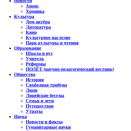
Новости
Анонс
Хроника
Культура
Дом актёра
Литература
Кино
Культурное наследие
Парк культуры и чтения
Образование
Школа и вуз
Учитель
Реформы
ПОЛЁТ (научно-педагогический вестник)
Общество
История
Свободная трибуна
Люди
Лицейские беседы
Семья и дети
Путешествие
Утраты
Наука
Новости и факты
Гуманитарные науки