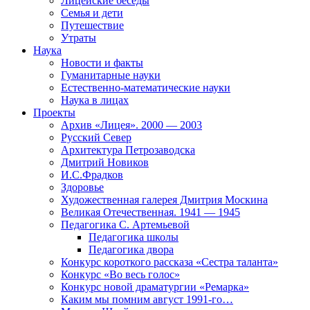
Лицейские беседы
Семья и дети
Путешествие
Утраты
Наука
Новости и факты
Гуманитарные науки
Естественно-математические науки
Наука в лицах
Проекты
Архив «Лицея». 2000 — 2003
Русский Север
Архитектура Петрозаводска
Дмитрий Новиков
И.С.Фрадков
Здоровье
Художественная галерея Дмитрия Москина
Великая Отечественная. 1941 — 1945
Педагогика С. Артемьевой
Педагогика школы
Педагогика двора
Конкурс короткого рассказа «Сестра таланта»
Конкурс «Во весь голос»
Конкурс новой драматургии «Ремарка»
Каким мы помним август 1991-го…