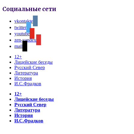
Социальные сети
vkontakte
twitter
youtube
zen-yandex
mail
12+
Лицейские беседы
Русский Север
Литература
История
И.С.Фрадков
12+
Лицейские беседы
Русский Север
Литература
История
И.С.Фрадков