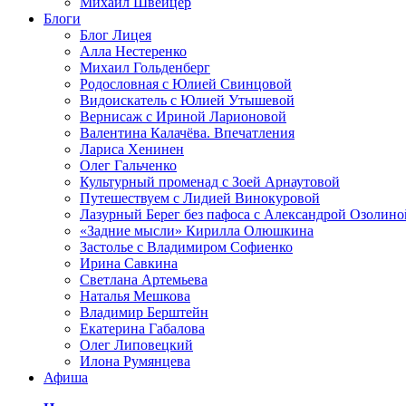
Михаил Швейцер
Блоги
Блог Лицея
Алла Нестеренко
Михаил Гольденберг
Родословная с Юлией Свинцовой
Видоискатель с Юлией Утышевой
Вернисаж с Ириной Ларионовой
Валентина Калачёва. Впечатления
Лариса Хенинен
Олег Гальченко
Культурный променад с Зоей Арнаутовой
Путешествуем с Лидией Винокуровой
Лазурный Берег без пафоса с Александрой Озолино
«Задние мысли» Кирилла Олюшкина
Застолье с Владимиром Софиенко
Ирина Савкина
Светлана Артемьева
Наталья Мешкова
Владимир Берштейн
Екатерина Габалова
Олег Липовецкий
Илона Румянцева
Афиша