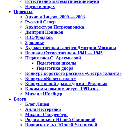
Естественно-математические науки
Наука в лицах
Проекты
Архив «Лицея». 2000 — 2003
Русский Север
Архитектура Петрозаводска
Дмитрий Новиков
И.С.Фрадков
Здоровье
Художественная галерея Дмитрия Москина
Великая Отечественная. 1941 — 1945
Педагогика С. Артемьевой
Педагогика школы
Педагогика двора
Конкурс короткого рассказа «Сестра таланта»
Конкурс «Во весь голос»
Конкурс новой драматургии «Ремарка»
Каким мы помним август 1991-го…
Михаил Швейцер
Блоги
Блог Лицея
Алла Нестеренко
Михаил Гольденберг
Родословная с Юлией Свинцовой
Видоискатель с Юлией Утышевой