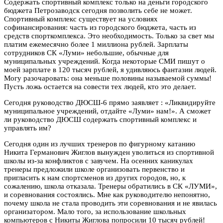
Содержать спортивный комплекс только на деньги городского
бюджета Петрозаводск сегодня позволить себе не может.
Спортивный комплекс существует на условиях
софинансирования: часть из городского бюджета, часть из
средств спорткомплекса. Это необходимость. Только за свет мы
платим ежемесячно более 1 миллиона рублей. Зарплаты
сотрудников СК «Луми» небольшие, обычные для
муниципальных учреждений. Когда некоторые СМИ пишут о
моей зарплате в 120 тысяч рублей, я удивляюсь фантазии людей.
Могу разочаровать: она меньше половины называемой суммы!
Пусть ложь остается на совести тех людей, кто это делает.
Сегодня руководство ДЮСШ-6 прямо заявляет : «Ликвидируйте
муниципальное учреждений, отдайте «Луми» нам!». А сможет
ли руководство ДЮСШ содержать спортивный комплекс и
управлять им?
Сегодня один из лучших тренеров по фигурному катанию
Никита Германович Жиглов вынужден уволиться из спортивной
школы из-за конфликтов с завучем. На осенних каникулах
тренеры предложили школе организовать первенство и
пригласить к нам спортсменов из других городов, но, к
сожалению, школа отказала. Тренеры обратились в СК «ЛУМИ»,
и соревнования состоялись. Мне как руководителю непонятно,
почему школа не стала проводить эти соревнования и не явилась
организатором. Мало того, за использование школьных
компьютеров с Никиты Жиглова попросили 10 тысяч рублей!