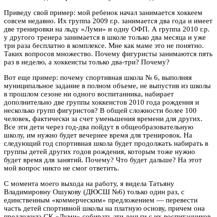
Приведу свой пример: мой ребенок начал занимается хоккеем
совсем недавно. Их группа 2009 г.р. занимается два года и имеет
две тренировки на льду «Луми» и одну ОФП. А группа 2010 г.р.
у другого тренера занимается в школе только два месяца и уже
три раза бесплатно в комплексе. Мне как маме это не понятно.
Таких вопросов множество. Почему фигуристы занимаются пять
раз в неделю, а хоккеисты только два-три? Почему?
Вот еще пример: почему спортивная школа № 6, выполняя
муниципальное задание в полном объеме, не выпустив из школы
в прошлом сезоне ни одного воспитанника, набирает
дополнительно две группы хоккеистов 2010 года рождения и
несколько групп фигуристов? В общей сложности более 100
человек, фактически за счет уменьшения времени для других.
Все эти дети через год-два пойдут в общеобразовательную
школу, им нужно будет вечернее время для тренировок. На
следующий год спортивная школа будет продолжать набирать в
группы детей других годов рождения, которым тоже нужно
будет время для занятий. Почему? Что будет дальше? На этот
мой вопрос никто не смог ответить.
С момента моего выхода на работу, я видела Татьяну
Владимировну Ошукову (ДЮСШ №6) только один раз, с
единственным «коммерческим» предложением — перевести
часть детей спортивной школы на платную основу, причем она
предложила СК «Луми» собирать эти деньги с их воспитанников,