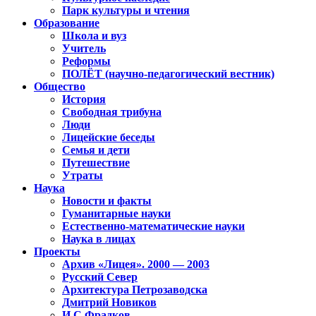
Парк культуры и чтения
Образование
Школа и вуз
Учитель
Реформы
ПОЛЁТ (научно-педагогический вестник)
Общество
История
Свободная трибуна
Люди
Лицейские беседы
Семья и дети
Путешествие
Утраты
Наука
Новости и факты
Гуманитарные науки
Естественно-математические науки
Наука в лицах
Проекты
Архив «Лицея». 2000 — 2003
Русский Север
Архитектура Петрозаводска
Дмитрий Новиков
И.С.Фрадков