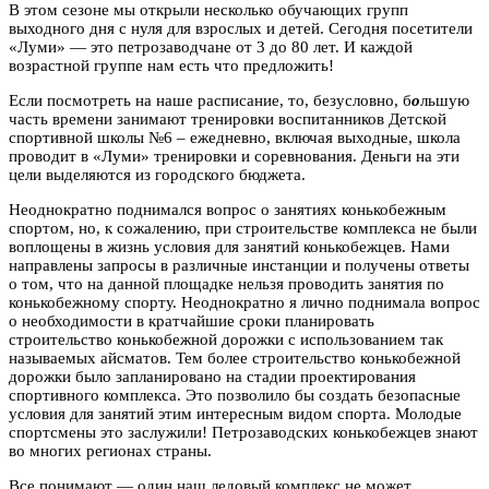
В этом сезоне мы открыли несколько обучающих групп
выходного дня с нуля для взрослых и детей. Сегодня посетители
«Луми» — это петрозаводчане от 3 до 80 лет. И каждой
возрастной группе нам есть что предложить!
Если посмотреть на наше расписание, то, безусловно, б
о
льшую
часть времени занимают тренировки воспитанников Детской
спортивной школы №6 – ежедневно, включая выходные, школа
проводит в «Луми» тренировки и соревнования. Деньги на эти
цели выделяются из городского бюджета.
Неоднократно поднимался вопрос о занятиях конькобежным
спортом, но, к сожалению, при строительстве комплекса не были
воплощены в жизнь условия для занятий конькобежцев. Нами
направлены запросы в различные инстанции и получены ответы
о том, что на данной площадке нельзя проводить занятия по
конькобежному спорту. Неоднократно я лично поднимала вопрос
о необходимости в кратчайшие сроки планировать
строительство конькобежной дорожки с использованием так
называемых айсматов. Тем более строительство конькобежной
дорожки было запланировано на стадии проектирования
спортивного комплекса. Это позволило бы создать безопасные
условия для занятий этим интересным видом спорта. Молодые
спортсмены это заслужили! Петрозаводских конькобежцев знают
во многих регионах страны.
Все понимают — один наш ледовый комплекс не может