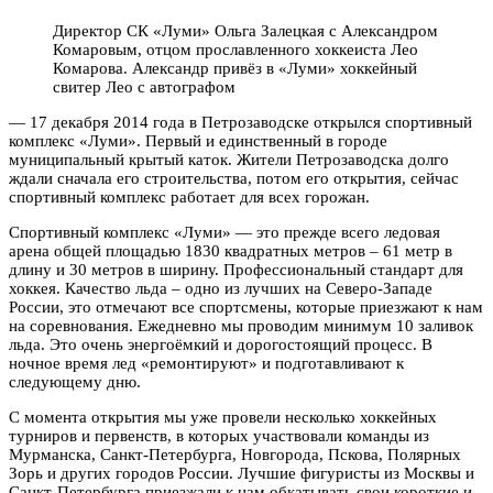
Директор СК «Луми» Ольга Залецкая с Александром
Комаровым, отцом прославленного хоккеиста Лео
Комарова. Александр привёз в «Луми» хоккейный
свитер Лео с автографом
— 17 декабря 2014 года в Петрозаводске открылся спортивный
комплекс «Луми». Первый и единственный в городе
муниципальный крытый каток. Жители Петрозаводска долго
ждали сначала его строительства, потом его открытия, сейчас
спортивный комплекс работает для всех горожан.
Спортивный комплекс «Луми» — это прежде всего ледовая
арена общей площадью 1830 квадратных метров – 61 метр в
длину и 30 метров в ширину. Профессиональный стандарт для
хоккея. Качество льда – одно из лучших на Северо-Западе
России, это отмечают все спортсмены, которые приезжают к нам
на соревнования. Ежедневно мы проводим минимум 10 заливок
льда. Это очень энергоёмкий и дорогостоящий процесс. В
ночное время лед «ремонтируют» и подготавливают к
следующему дню.
С момента открытия мы уже провели несколько хоккейных
турниров и первенств, в которых участвовали команды из
Мурманска, Санкт-Петербурга, Новгорода, Пскова, Полярных
Зорь и других городов России. Лучшие фигуристы из Москвы и
Санкт-Петербурга приезжали к нам обкатывать свои короткие и