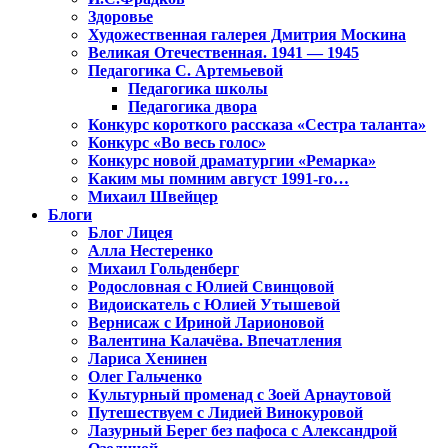
Здоровье
Художественная галерея Дмитрия Москина
Великая Отечественная. 1941 — 1945
Педагогика С. Артемьевой
Педагогика школы
Педагогика двора
Конкурс короткого рассказа «Сестра таланта»
Конкурс «Во весь голос»
Конкурс новой драматургии «Ремарка»
Каким мы помним август 1991-го…
Михаил Швейцер
Блоги
Блог Лицея
Алла Нестеренко
Михаил Гольденберг
Родословная с Юлией Свинцовой
Видоискатель с Юлией Утышевой
Вернисаж с Ириной Ларионовой
Валентина Калачёва. Впечатления
Лариса Хенинен
Олег Гальченко
Культурный променад с Зоей Арнаутовой
Путешествуем с Лидией Винокуровой
Лазурный Берег без пафоса с Александрой