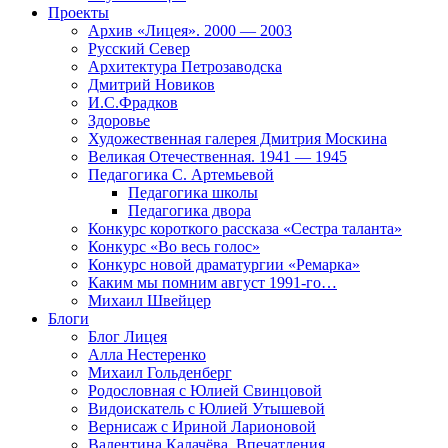
Проекты
Архив «Лицея». 2000 — 2003
Русский Север
Архитектура Петрозаводска
Дмитрий Новиков
И.С.Фрадков
Здоровье
Художественная галерея Дмитрия Москина
Великая Отечественная. 1941 — 1945
Педагогика С. Артемьевой
Педагогика школы
Педагогика двора
Конкурс короткого рассказа «Сестра таланта»
Конкурс «Во весь голос»
Конкурс новой драматургии «Ремарка»
Каким мы помним август 1991-го…
Михаил Швейцер
Блоги
Блог Лицея
Алла Нестеренко
Михаил Гольденберг
Родословная с Юлией Свинцовой
Видоискатель с Юлией Утышевой
Вернисаж с Ириной Ларионовой
Валентина Калачёва. Впечатления