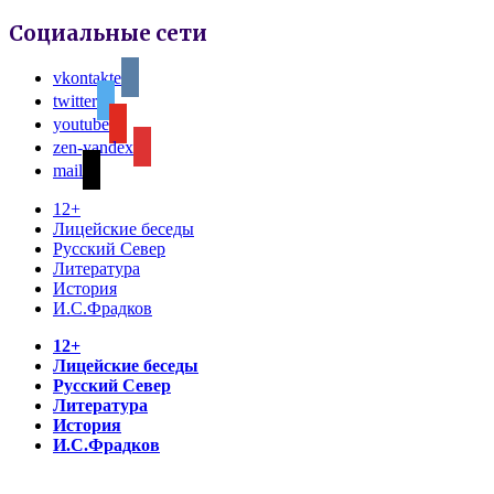
Социальные сети
vkontakte
twitter
youtube
zen-yandex
mail
12+
Лицейские беседы
Русский Север
Литература
История
И.С.Фрадков
12+
Лицейские беседы
Русский Север
Литература
История
И.С.Фрадков