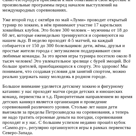
произвольные программы перед началом выступлений на
международных соревнованиях.
Уже второй год с октября по май «Луми» проводит открытый
турнир по хоккею, в нём принимают участие 17 карельских
хоккейных клубов. Это более 300 человек – мужчины от 18 до
60 лет, которые еженедельно тренируются и соревнуются на
нашем льду. В неделю проходят 4-5 матчей, на каждый
собирается от 150 до 300 болельщиков: дети, жёны, друзья и
простые жители города с энтузиазмом поддерживают свои
любимые команды. За это время игры турнира посетило около 8
тысяч человек! Это увлекательное зрелище с бурей эмоций. Всё
больше зрителей, приобщающихся к спорту. Это здорово! Мы
понимаем, что создавая условия для занятий спортом, можно
реально удержать нашу молодежь в родном городе.
Большое внимание уделяется детскому хоккею и фигурному
катанию: у нас проходят матчи среди детских и юношеских
команд, первенства и т.д. Приоритетным направлением во время
детских каникул является организация и проведение
соревнований различного уровня. Столько лет наши дети
выезжали за пределы Петрозаводска на соревнования, а теперь
не надо тратить огромные деньги на поездки, соревнования
проходят и у нас. С большим успехом недавно прошёл кубок
«Сампо.ру», регулярно организуются игры в рамках первенства
Северо-Запада.