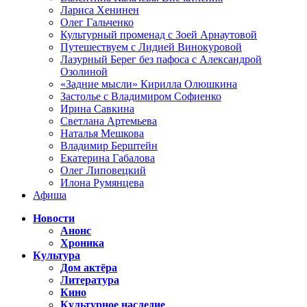
Лариса Хенинен
Олег Гальченко
Культурный променад с Зоей Арнаутовой
Путешествуем с Лидией Винокуровой
Лазурный Берег без пафоса с Александрой
Озолиной
«Задние мысли» Кирилла Олюшкина
Застолье с Владимиром Софиенко
Ирина Савкина
Светлана Артемьева
Наталья Мешкова
Владимир Берштейн
Екатерина Габалова
Олег Липовецкий
Илона Румянцева
Афиша
Новости
Анонс
Хроника
Культура
Дом актёра
Литература
Кино
Культурное наследие