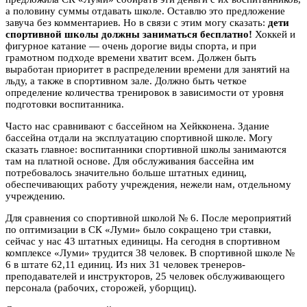
а половину суммы отдавать школе. Оставлю это предложение
завуча без комментариев. Но в связи с этим могу сказать:
дети
спортивной школы должны заниматься бесплатно!
Хоккей и
фигурное катание — очень дорогие виды спорта, и при
грамотном подходе времени хватит всем. Должен быть
выработан приоритет в распределении времени для занятий на
льду, а также в спортивном зале. Должно быть четкое
определение количества тренировок в зависимости от уровня
подготовки воспитанника.
Часто нас сравнивают с бассейном на Хейкконена. Здание
бассейна отдали на эксплуатацию спортивной школе. Могу
сказать главное: воспитанники спортивной школы занимаются
там на платной основе. Для обслуживания бассейна им
потребовалось значительно больше штатных единиц,
обеспечивающих работу учреждения, нежели нам, отдельному
учреждению.
Для сравнения со спортивной школой № 6. После мероприятий
по оптимизации в СК «Луми» было сокращено три ставки,
сейчас у нас 43 штатных единицы. На сегодня в спортивном
комплексе «Луми» трудится 38 человек. В спортивной школе №
6 в штате 62,11 единиц. Из них 31 человек тренеров-
преподавателей и инструкторов, 25 человек обслуживающего
персонала (рабочих, сторожей, уборщиц).