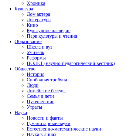
Хроника
Культура
Дом актёра
Литература
Кино
Культурное наследие
Парк культуры и чтения
Образование
Школа и вуз
Учитель
Реформы
ПОЛЁТ (научно-педагогический вестник)
Общество
История
Свободная трибуна
Люди
Лицейские беседы
Семья и дети
Путешествие
Утраты
Наука
Новости и факты
Гуманитарные науки
Естественно-математические науки
Наука в лицах