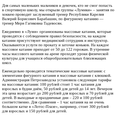
Для самых маленьких мальчиков и девочек, кто не смог попасть
в спортивную школу, мы открыли группы «Лумики» – занятия по
хоккею проводит заслуженный тренер Республики Карелия
Валерий Борисович Барабашин, по фигурному катанию —
тренер Мери Гагиковна Тадевосян.
Ежедневно в «Луми» организованы массовые катания, которые
проводятся с соблюдением правил безопасности, на каждом
катании присутствуют медицинский сотрудник и инструктор.
Оказываются услуги по прокату и заточке коньков. На каждое
массовое катание приходит от 50 до 122 горожан. В утренние
часы массового катания на арене проходят уроки физической
культуры для учащихся общеобразовательных близлежащих
школ.
Еженедельно проводятся тематические массовые катания: с
элементами фигурного катания и массовые катания с клюшкой.
Администрация Петрозаводска установила следующие тарифы
на массовые катания: 100 рублей стоит 1 час катания для
взрослых в будни днём, 50 рублей для детей до 14 лет. Вечером
эта цена возрастает до 200 рублей для взрослых и 70 рублей для
детей. В выходные и праздничные дни – 220 и 100 рублей
соответственно. Для сравнения – 1 час катания на не очень
большом катке в «Лотос-Плазе», например, стоит 300 рублей
для взрослых и 150 рублей для детей.