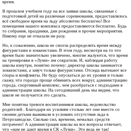
время.
В прошлом учебном году на все заявки школы, связанные с
подготовкой детей на различные соревнования, предоставлялось
всё свободное время на льду абсолютно бесплатно! Все
помещения нашего комплекса предоставляются бесплатно. Будь
то собрания, праздники, дни рождения и прочие мероприятия.
Никому еще не отказали ни разу.
Но, к сожалению, школа не смогла распределить время между
фигуристами и хоккеистами. В этом году, несмотря на то что
время было значительно увеличено, многие жалуются, что время
на тренировки в «Луми» им сократили. И, наблюдая работу
школы изнутри, понятно почему: директор школы занимается
хоккеистами, а завуч только фигуристами. Отсюда вытекают все
споры и конфликты. Не буду опускаться до их уровня и только
скажу, что гораздо проще обвинить всех вокруг, администрацию
города, спортивный комплекс, чем разобраться с подходами в
администрации школы. На сегодняшний день мы видим, что
школе не получается это сделать.
Мне понятны тревоги воспитанников школы, недовольство
родителей . Благодаря их усилиям столько лет они вместе со
своими детьми выживали в условиях отсутствия льда в
Петрозаводске. Сколько сил, времени, немалых средств
потрачено! А администрация школы на все вопросы отвечает,
что «нам не дают время в СК «Луми». Это ведь не так!