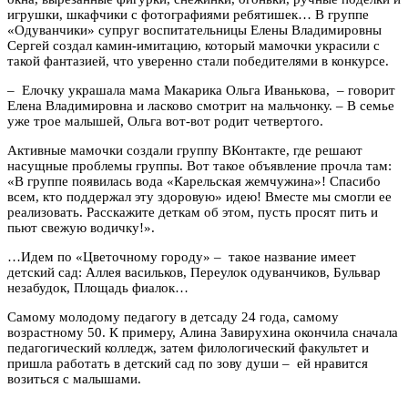
игрушки, шкафчики с фотографиями ребятишек… В группе
«Одуванчики» супруг воспитательницы Елены Владимировны
Сергей создал камин-имитацию, который мамочки украсили с
такой фантазией, что уверенно стали победителями в конкурсе.
– Елочку украшала мама Макарика Ольга Иванькова, – говорит
Елена Владимировна и ласково смотрит на мальчонку. – В семье
уже трое малышей, Ольга вот-вот родит четвертого.
Активные мамочки создали группу ВКонтакте, где решают
насущные проблемы группы. Вот такое объявление прочла там:
«В группе появилась вода «Карельская жемчужина»! Спасибо
всем, кто поддержал эту здоровую» идею! Вместе мы смогли ее
реализовать. Расскажите деткам об этом, пусть просят пить и
пьют свежую водичку!».
…Идем по «Цветочному городу» – такое название имеет
детский сад: Аллея васильков, Переулок одуванчиков, Бульвар
незабудок, Площадь фиалок…
Самому молодому педагогу в детсаду 24 года, самому
возрастному 50. К примеру, Алина Завирухина окончила сначала
педагогический колледж, затем филологический факультет и
пришла работать в детский сад по зову души – ей нравится
возиться с малышами.