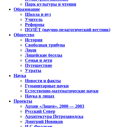
Парк культуры и чтения
Образование
Школа и вуз
Учитель
Реформы
ПОЛЁТ (научно-педагогический вестник)
Общество
История
Свободная трибуна
Люди
Лицейские беседы
Семья и дети
Путешествие
Утраты
Наука
Новости и факты
Гуманитарные науки
Естественно-математические науки
Наука в лицах
Проекты
Архив «Лицея». 2000 — 2003
Русский Север
Архитектура Петрозаводска
Дмитрий Новиков
И.С.Фрадков