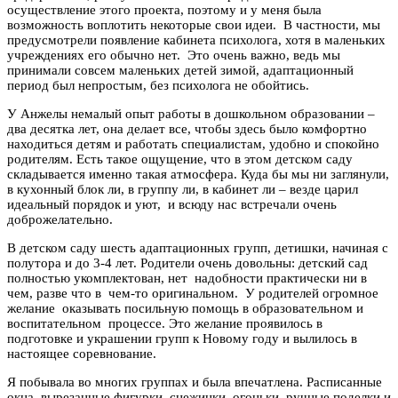
осуществление этого проекта, поэтому и у меня была
возможность воплотить некоторые свои идеи. В частности, мы
предусмотрели появление кабинета психолога, хотя в маленьких
учреждениях его обычно нет. Это очень важно, ведь мы
принимали совсем маленьких детей зимой, адаптационный
период был непростым, без психолога не обойтись.
У Анжелы немалый опыт работы в дошкольном образовании –
два десятка лет, она делает все, чтобы здесь было комфортно
находиться детям и работать специалистам, удобно и спокойно
родителям. Есть такое ощущение, что в этом детском саду
складывается именно такая атмосфера. Куда бы мы ни заглянули,
в кухонный блок ли, в группу ли, в кабинет ли – везде царил
идеальный порядок и уют, и всюду нас встречали очень
доброжелательно.
В детском саду шесть адаптационных групп, детишки, начиная с
полутора и до 3-4 лет. Родители очень довольны: детский сад
полностью укомплектован, нет надобности практически ни в
чем, разве что в чем-то оригинальном. У родителей огромное
желание оказывать посильную помощь в образовательном и
воспитательном процессе. Это желание проявилось в
подготовке и украшении групп к Новому году и вылилось в
настоящее соревнование.
Я побывала во многих группах и была впечатлена. Расписанные
окна, вырезанные фигурки, снежинки, огоньки, ручные поделки и