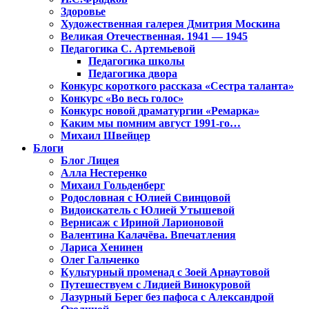
Здоровье
Художественная галерея Дмитрия Москина
Великая Отечественная. 1941 — 1945
Педагогика С. Артемьевой
Педагогика школы
Педагогика двора
Конкурс короткого рассказа «Сестра таланта»
Конкурс «Во весь голос»
Конкурс новой драматургии «Ремарка»
Каким мы помним август 1991-го…
Михаил Швейцер
Блоги
Блог Лицея
Алла Нестеренко
Михаил Гольденберг
Родословная с Юлией Свинцовой
Видоискатель с Юлией Утышевой
Вернисаж с Ириной Ларионовой
Валентина Калачёва. Впечатления
Лариса Хенинен
Олег Гальченко
Культурный променад с Зоей Арнаутовой
Путешествуем с Лидией Винокуровой
Лазурный Берег без пафоса с Александрой