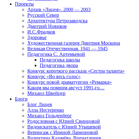
Проекты
Архив «Лицея». 2000 — 2003
Русский Север
Архитектура Петрозаводска
Дмитрий Новиков
И.С.Фрадков
Здоровье
Художественная галерея Дмитрия Москина
Великая Отечественная. 1941 — 1945
Педагогика С. Артемьевой
Педагогика школы
Педагогика двора
Конкурс короткого рассказа «Сестра таланта»
Конкурс «Во весь голос»
Конкурс новой драматургии «Ремарка»
Каким мы помним август 1991-го…
Михаил Швейцер
Блоги
Блог Лицея
Алла Нестеренко
Михаил Гольденберг
Родословная с Юлией Свинцовой
Видоискатель с Юлией Утышевой
Вернисаж с Ириной Ларионовой
Валентина Калачёва. Впечатления