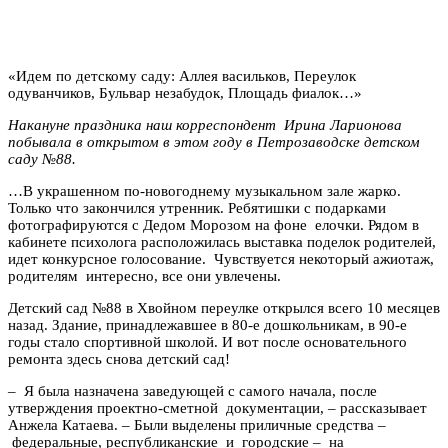
«Идем по детскому саду: Аллея васильков, Переулок
одуванчиков, Бульвар незабудок, Площадь фиалок…»
Накануне праздника наш корреспондент Ирина Ларионова
побывала в открытом в этом году в Петрозаводске детском
саду №88.
…В украшенном по-новогоднему музыкальном зале жарко.
Только что закончился утренник. Ребятишки с подарками
фотографируются с Дедом Морозом на фоне елочки. Рядом в
кабинете психолога расположилась выставка поделок родителей,
идет конкурсное голосование. Чувствуется некоторый ажиотаж,
родителям интересно, все они увлечены.
Детский сад №88 в Хвойном переулке открылся всего 10 месяцев
назад. Здание, принадлежавшее в 80-е дошкольникам, в 90-е
годы стало спортивной школой. И вот после основательного
ремонта здесь снова детский сад!
– Я была назначена заведующей с самого начала, после
утверждения проектно-сметной документации, – рассказывает
Анжела Катаева. – Были выделены приличные средства –
федеральные, республиканские и городские – на