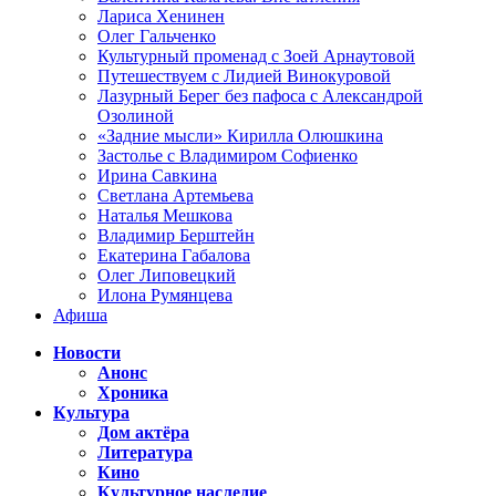
Лариса Хенинен
Олег Гальченко
Культурный променад с Зоей Арнаутовой
Путешествуем с Лидией Винокуровой
Лазурный Берег без пафоса с Александрой
Озолиной
«Задние мысли» Кирилла Олюшкина
Застолье с Владимиром Софиенко
Ирина Савкина
Светлана Артемьева
Наталья Мешкова
Владимир Берштейн
Екатерина Габалова
Олег Липовецкий
Илона Румянцева
Афиша
Новости
Анонс
Хроника
Культура
Дом актёра
Литература
Кино
Культурное наследие