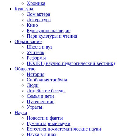
Хроника
Культура
Дом актёра
Литература
Кино
Культурное наследие
Парк культуры и чтения
Образование
Школа и вуз
Учитель
Реформы
ПОЛЁТ (научно-педагогический вестник)
Общество
История
Свободная трибуна
Люди
Лицейские беседы
Семья и дети
Путешествие
Утраты
Наука
Новости и факты
Гуманитарные науки
Естественно-математические науки
Наука в лицах