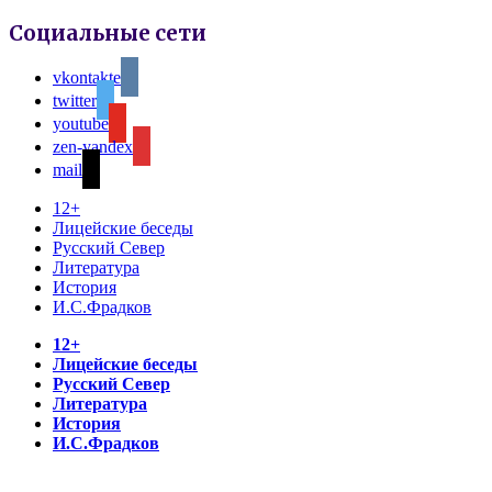
Социальные сети
vkontakte
twitter
youtube
zen-yandex
mail
12+
Лицейские беседы
Русский Север
Литература
История
И.С.Фрадков
12+
Лицейские беседы
Русский Север
Литература
История
И.С.Фрадков