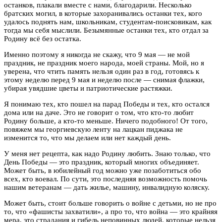
останков, плакали вместе с нами, благодарили. Несколько
братских могил, в которые захоранивались останки тех, кого
удалось поднять нам, школьникам, студентам-поисковикам, как
тогда мы себя мыслили. Безымянные останки тех, кто отдал за
Родину всё без остатка.
Именно поэтому я никогда не скажу, что 9 мая — не мой
праздник, не праздник моего народа, моей страны. Мой, но я
уверена, что чтить память нельзя один раз в год, готовясь к
этому неделю перед 9 мая и неделю после — снимая флажки,
убирая увядшие цветы и патриотические растяжки.
Я понимаю тех, кто пошел на парад Победы и тех, кто остался
дома или на даче. Это не говорит о том, что кто-то любит
Родину больше, а кто-то меньше. Ничего подобного! От того,
повяжем мы георгиевскую ленту на лацкан пиджака не
изменится то, что мы делаем или нет каждый день.
У меня нет рецепта, как надо Родину любить. Знаю только, что
День Победы — это праздник, который многих объединяет.
Может быть, в юбилейный год можно уже позаботиться обо
всех, кто воевал. По сути, это последняя возможность помочь
нашим ветеранам — дать жилье, машину, инвалидную коляску.
Может быть, стоит больше говорить о войне с детьми, но не про
то, что «фашисты захватили», а про то, что война — это крайняя
мера, это страдания и гибель неповинных людей, которые нельзя