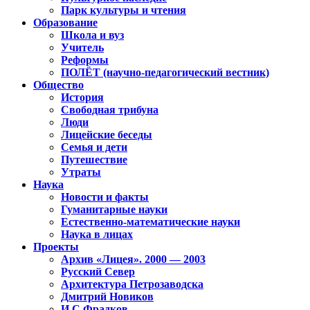
Парк культуры и чтения
Образование
Школа и вуз
Учитель
Реформы
ПОЛЁТ (научно-педагогический вестник)
Общество
История
Свободная трибуна
Люди
Лицейские беседы
Семья и дети
Путешествие
Утраты
Наука
Новости и факты
Гуманитарные науки
Естественно-математические науки
Наука в лицах
Проекты
Архив «Лицея». 2000 — 2003
Русский Север
Архитектура Петрозаводска
Дмитрий Новиков
И.С.Фрадков