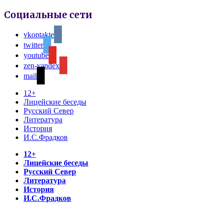
Социальные сети
vkontakte
twitter
youtube
zen-yandex
mail
12+
Лицейские беседы
Русский Север
Литература
История
И.С.Фрадков
12+
Лицейские беседы
Русский Север
Литература
История
И.С.Фрадков