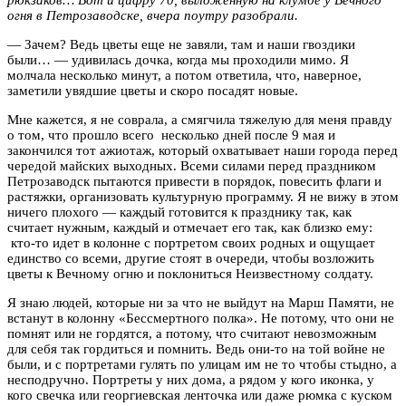
огня в Петрозаводске, вчера поутру разобрали.
— Зачем? Ведь цветы еще не завяли, там и наши гвоздики
были… — удивилась дочка, когда мы проходили мимо. Я
молчала несколько минут, а потом ответила, что, наверное,
заметили увядшие цветы и скоро посадят новые.
Мне кажется, я не соврала, а смягчила тяжелую для меня правду
о том, что прошло всего несколько дней после 9 мая и
закончился тот ажиотаж, который охватывает наши города перед
чередой майских выходных. Всеми силами перед праздником
Петрозаводск пытаются привести в порядок, повесить флаги и
растяжки, организовать культурную программу. Я не вижу в этом
ничего плохого — каждый готовится к празднику так, как
считает нужным, каждый и отмечает его так, как близко ему:
кто-то идет в колонне с портретом своих родных и ощущает
единство со всеми, другие стоят в очереди, чтобы возложить
цветы к Вечному огню и поклониться Неизвестному солдату.
Я знаю людей, которые ни за что не выйдут на Марш Памяти, не
встанут в колонну «Бессмертного полка». Не потому, что они не
помнят или не гордятся, а потому, что считают невозможным
для себя так гордиться и помнить. Ведь они-то на той войне не
были, и с портретами гулять по улицам им не то чтобы стыдно, а
несподручно. Портреты у них дома, а рядом у кого иконка, у
кого свечка или георгиевская ленточка или даже рюмка с куском