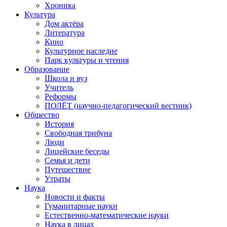
Хроника
Культура
Дом актёра
Литература
Кино
Культурное наследие
Парк культуры и чтения
Образование
Школа и вуз
Учитель
Реформы
ПОЛЁТ (научно-педагогический вестник)
Общество
История
Свободная трибуна
Люди
Лицейские беседы
Семья и дети
Путешествие
Утраты
Наука
Новости и факты
Гуманитарные науки
Естественно-математические науки
Наука в лицах