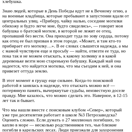
хлебушка.
Знаю людей, которые в День Победы идут не к Вечному огню, а
на военные кладбища, которые пребывают в запустении вдали от
центральных улиц. «Приберу, чайку налью, соседние могилки
обихожу и будто легче мне, будто свиделись», — говорит моя
бабушка о братской могиле, в которой не лежит ее отец,
пропавший без вести. Она приходит туда по зову сердца, потому
как отец ее был призван в этом городе. «Может, и там кто-то
прибирает его могилку…». В ее словах слышится надежда, а мы
с мамой чувствуем еще и просьбу — найти, отвезти ее туда, но
пока так и не можем отыскать, к какому холмику и в какой
деревеньке везти мою старенькую бабушку. Каждый май она
надеется, что найдется могилка, что мы съездим к ней, и она
привезет оттуда землю.
В этот момент я грущу еще сильнее. Когда-то поисковой
работой я занялась в надежде, что отыскать можно всё —
потерянную память, вычеркнутые судьбы, неизвестную доселе
правду. Мне казалось, что можно сделать это. Наверное, в 12-15
лет так и бывает.
Что мы нашли вместе с поисковым клубом «Север», который
уже три десятилетия работает в школе №3 Петрозаводска?
Оценить сложно. Если думать о 27 миллионах погибших, то
каплю в море — несколько родственников тех, чьи близкие
погибли в карельских лесах. Люди приезжали для захоронения