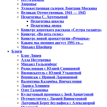
Здоровье
Художественная галерея Дмитрия Москина
Великая Отечественная. 1941 — 1945
Педагогика С. Артемьевой
Педагогика школы
Педагогика двора
Конкурс короткого рассказа «Сестра таланта»
Конкурс «Во весь голос»
Конкурс новой драматургии «Ремарка»
Каким мы помним август 1991-го…
Михаил Швейцер
Блоги
Блог Лицея
Алла Нестеренко
Михаил Гольденберг
Родословная с Юлией Свинцовой
Видоискатель с Юлией Утышевой
Вернисаж с Ириной Ларионовой
Валентина Калачёва. Впечатления
Лариса Хенинен
Олег Гальченко
Культурный променад с Зоей Арнаутовой
Путешествуем с Лидией Винокуровой
Лазурный Берег без пафоса с Александрой