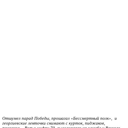
Отшумел парад Победы, прошагал «Бессмертный полк», и
георгиевские ленточки снимают с курток, пиджаков,
рюкзаков… Вот и цифру 70, выложенную на клумбе у Вечного