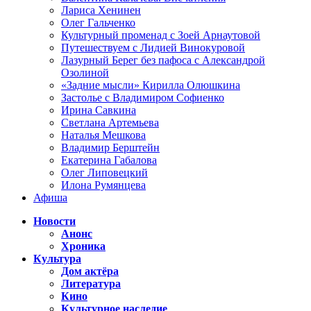
Лариса Хенинен
Олег Гальченко
Культурный променад с Зоей Арнаутовой
Путешествуем с Лидией Винокуровой
Лазурный Берег без пафоса с Александрой
Озолиной
«Задние мысли» Кирилла Олюшкина
Застолье с Владимиром Софиенко
Ирина Савкина
Светлана Артемьева
Наталья Мешкова
Владимир Берштейн
Екатерина Габалова
Олег Липовецкий
Илона Румянцева
Афиша
Новости
Анонс
Хроника
Культура
Дом актёра
Литература
Кино
Культурное наследие