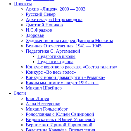
Проекты
Архив «Лицея». 2000 — 2003
Русский Север
Архитектура Петрозаводска
Дмитрий Новиков
И.С.Фрадков
Здоровье
Художественная галерея Дмитрия Москина
Великая Отечественная. 1941 — 1945
Педагогика С. Артемьевой
Педагогика школы
Педагогика двора
Конкурс короткого рассказа «Сестра таланта»
Конкурс «Во весь голос»
Конкурс новой драматургии «Ремарка»
Каким мы помним август 1991-го…
Михаил Швейцер
Блоги
Блог Лицея
Алла Нестеренко
Михаил Гольденберг
Родословная с Юлией Свинцовой
Видоискатель с Юлией Утышевой
Вернисаж с Ириной Ларионовой
Валентина Калачёва. Впечатления