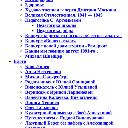
Здоровье
Художественная галерея Дмитрия Москина
Великая Отечественная. 1941 — 1945
Педагогика С. Артемьевой
Педагогика школы
Педагогика двора
Конкурс короткого рассказа «Сестра таланта»
Конкурс «Во весь голос»
Конкурс новой драматургии «Ремарка»
Каким мы помним август 1991-го…
Михаил Швейцер
Блоги
Блог Лицея
Алла Нестеренко
Михаил Гольденберг
Родословная с Юлией Свинцовой
Видоискатель с Юлией Утышевой
Вернисаж с Ириной Ларионовой
Валентина Калачёва. Впечатления
Лариса Хенинен
Олег Гальченко
Культурный променад с Зоей Арнаутовой
Путешествуем с Лидией Винокуровой
Лазурный Берег без пафоса с Александрой