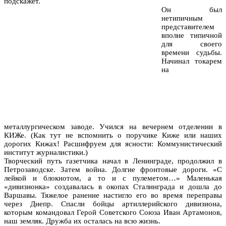
подскажет.
Он был
нетипичным
представителем
вполне типичной
для своего
времени судьбы.
Начинал токарем
на
металлургическом заводе. Учился на вечернем отделении в
КИЖе. (Как тут не вспомнить о поручике Киже или наших
дорогих Кижах! Расшифруем для ясности: Коммунистический
институт журналистики.)
Творческий путь газетчика начал в Ленинграде, продолжил в
Петрозаводске. Затем война. Долгие фронтовые дороги. «С
лейкой и блокнотом, а то и с пулеметом…» Маленькая
«дивизионка» создавалась в окопах Сталинграда и дошла до
Варшавы. Тяжелое ранение настигло его во время переправы
через Днепр. Спасли бойцы артиллерийского дивизиона,
которым командовал Герой Советского Союза Иван Артамонов,
наш земляк. Дружба их осталась на всю жизнь.