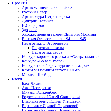
Проекты
Архив «Лицея». 2000 — 2003
Русский Север
Архитектура Петрозаводска
Дмитрий Новиков
И.С.Фрадков
Здоровье
Художественная галерея Дмитрия Москина
Великая Отечественная. 1941 — 1945
Педагогика С. Артемьевой
Педагогика школы
Педагогика двора
Конкурс короткого рассказа «Сестра таланта»
Конкурс «Во весь голос»
Конкурс новой драматургии «Ремарка»
Каким мы помним август 1991-го…
Михаил Швейцер
Блоги
Блог Лицея
Алла Нестеренко
Михаил Гольденберг
Родословная с Юлией Свинцовой
Видоискатель с Юлией Утышевой
Вернисаж с Ириной Ларионовой
Валентина Калачёва. Впечатления