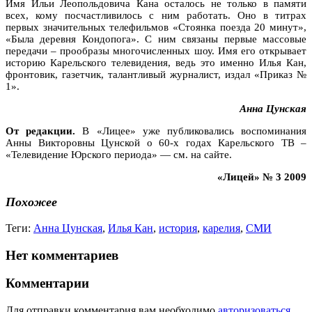
Имя Ильи Леопольдовича Кана осталось не только в памяти
всех, кому посчастливилось с ним работать. Оно в титрах
первых значительных телефильмов «Стоянка поезда 20 минут»,
«Была деревня Кондопога». С ним связаны первые массовые
передачи – прообразы многочисленных шоу. Имя его открывает
историю Карельского телевидения, ведь это именно Илья Кан,
фронтовик, газетчик, талантливый журналист, издал «Приказ №
1».
Анна Цунская
От редакции.
В «Лицее» уже публиковались воспоминания
Анны Викторовны Цунской о 60-х годах Карельского ТВ –
«Телевидение Юрского периода» — см. на сайте.
«Лицей» № 3 2009
Похожее
Теги:
Анна Цунская
,
Илья Кан
,
история
,
карелия
,
СМИ
Нет комментариев
Комментарии
Для отправки комментария вам необходимо
авторизоваться
.