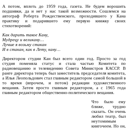
А потом, вплоть до 1959 года, газета. Не будем ворошить
подшивки, да и нет у нас такой возможности. Сошлемся на
автограф Роберта Рождественского, проходившего у Кана
практику и подарившего ему первую книжку своих
стихотворений:
Как дарить такое Кану,
Мудрецу и великану…
Лучше я возьму стакан
И в стакан, как в Лету, кану…
Директором студии Кан был всего один год. Просто за год
студия поменяла статус и стала частью Комитета по
радиовещанию и телевидению Совета Министров КАССР. В
ранге директора теперь был заместитель председателя комитета,
а Илья Леопольдович стал главным редактором самой большой в
то время (впрочем, и потом) редакции художественного
вещания. Затем просто главным редактором, а с 1965 года
главным редактором общественно-политического вещания.
Что было ему
ближе, трудно
сказать. Он очень
любил театр, был
неутомимым
книгочеем. Но он,