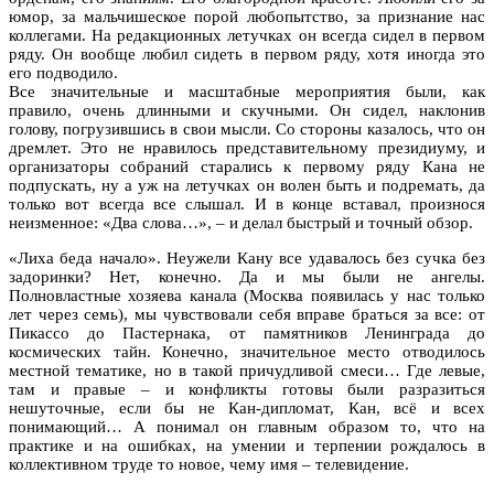
юмор, за мальчишеское порой любопытство, за признание нас
коллегами. На редакционных летучках он всегда сидел в первом
ряду. Он вообще любил сидеть в первом ряду, хотя иногда это
его подводило.
Все значительные и масштабные мероприятия были, как
правило, очень длинными и скучными. Он сидел, наклонив
голову, погрузившись в свои мысли. Со стороны казалось, что он
дремлет. Это не нравилось представительному президиуму, и
организаторы собраний старались к первому ряду Кана не
подпускать, ну а уж на летучках он волен быть и подремать, да
только вот всегда все слышал. И в конце вставал, произнося
неизменное: «Два слова…», – и делал быстрый и точный обзор.
«Лиха беда начало». Неужели Кану все удавалось без сучка без
задоринки? Нет, конечно. Да и мы были не ангелы.
Полновластные хозяева канала (Москва появилась у нас только
лет через семь), мы чувствовали себя вправе браться за все: от
Пикассо до Пастернака, от памятников Ленинграда до
космических тайн. Конечно, значительное место отводилось
местной тематике, но в такой причудливой смеси… Где левые,
там и правые – и конфликты готовы были разразиться
нешуточные, если бы не Кан-дипломат, Кан, всё и всех
понимающий… А понимал он главным образом то, что на
практике и на ошибках, на умении и терпении рождалось в
коллективном труде то новое, чему имя – телевидение.