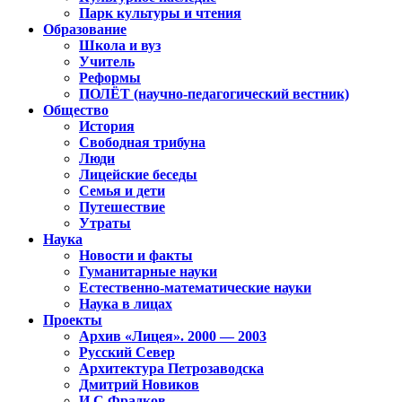
Парк культуры и чтения
Образование
Школа и вуз
Учитель
Реформы
ПОЛЁТ (научно-педагогический вестник)
Общество
История
Свободная трибуна
Люди
Лицейские беседы
Семья и дети
Путешествие
Утраты
Наука
Новости и факты
Гуманитарные науки
Естественно-математические науки
Наука в лицах
Проекты
Архив «Лицея». 2000 — 2003
Русский Север
Архитектура Петрозаводска
Дмитрий Новиков
И.С.Фрадков