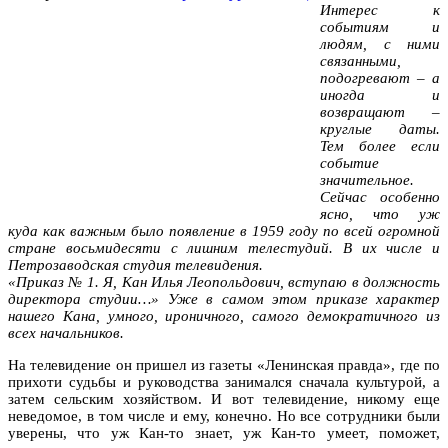
Интерес к
событиям и
людям, с ними
связанными,
подогревают – а
иногда и
возвращают –
круглые даты.
Тем более если
событие
значительное.
Сейчас особенно
ясно, что уж
куда как важным было появление в 1959 году по всей огромной
стране восьмидесяти с лишним телестудий. В их числе и
Петрозаводская студия телевидения.
«Приказ № 1. Я, Кан Илья Леопольдович, вступаю в должность
директора студии…» Уже в самом этом приказе характер
нашего Кана, умного, ироничного, самого демократичного из
всех начальников.
На телевидение он пришел из газеты «Ленинская правда», где по
прихоти судьбы и руководства занимался сначала культурой, а
затем сельским хозяйством. И вот телевидение, никому еще
неведомое, в том числе и ему, конечно. Но все сотрудники были
уверены, что уж Кан-то знает, уж Кан-то умеет, поможет,