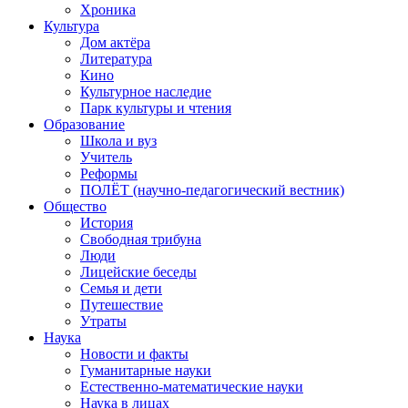
Хроника
Культура
Дом актёра
Литература
Кино
Культурное наследие
Парк культуры и чтения
Образование
Школа и вуз
Учитель
Реформы
ПОЛЁТ (научно-педагогический вестник)
Общество
История
Свободная трибуна
Люди
Лицейские беседы
Семья и дети
Путешествие
Утраты
Наука
Новости и факты
Гуманитарные науки
Естественно-математические науки
Наука в лицах