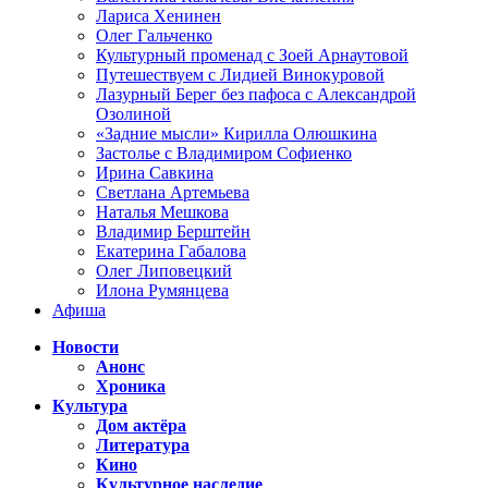
Лариса Хенинен
Олег Гальченко
Культурный променад с Зоей Арнаутовой
Путешествуем с Лидией Винокуровой
Лазурный Берег без пафоса с Александрой
Озолиной
«Задние мысли» Кирилла Олюшкина
Застолье с Владимиром Софиенко
Ирина Савкина
Светлана Артемьева
Наталья Мешкова
Владимир Берштейн
Екатерина Габалова
Олег Липовецкий
Илона Румянцева
Афиша
Новости
Анонс
Хроника
Культура
Дом актёра
Литература
Кино
Культурное наследие