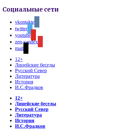
Социальные сети
vkontakte
twitter
youtube
zen-yandex
mail
12+
Лицейские беседы
Русский Север
Литература
История
И.С.Фрадков
12+
Лицейские беседы
Русский Север
Литература
История
И.С.Фрадков