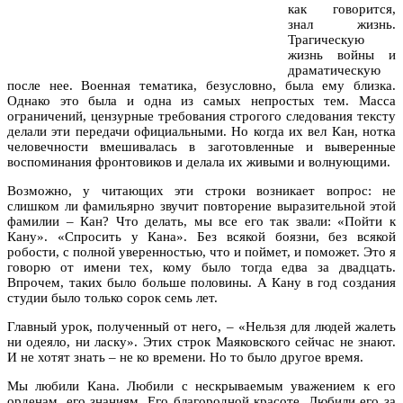
как говорится,
знал жизнь.
Трагическую
жизнь войны и
драматическую
после нее. Военная тематика, безусловно, была ему близка.
Однако это была и одна из самых непростых тем. Масса
ограничений, цензурные требования строгого следования тексту
делали эти передачи официальными. Но когда их вел Кан, нотка
человечности вмешивалась в заготовленные и выверенные
воспоминания фронтовиков и делала их живыми и волнующими.
Возможно, у читающих эти строки возникает вопрос: не
слишком ли фамильярно звучит повторение выразительной этой
фамилии – Кан? Что делать, мы все его так звали: «Пойти к
Кану». «Спросить у Кана». Без всякой боязни, без всякой
робости, с полной уверенностью, что и поймет, и поможет. Это я
говорю от имени тех, кому было тогда едва за двадцать.
Впрочем, таких было больше половины. А Кану в год создания
студии было только сорок семь лет.
Главный урок, полученный от него, – «Нельзя для людей жалеть
ни одеяло, ни ласку». Этих строк Маяковского сейчас не знают.
И не хотят знать – не ко времени. Но то было другое время.
Мы любили Кана. Любили с нескрываемым уважением к его
орденам, его знаниям. Его благородной красоте. Любили его за