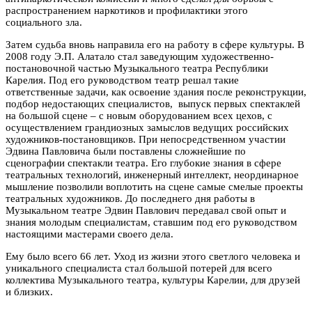
распространением наркотиков и профилактики этого
социального зла.
Затем судьба вновь направила его на работу в сфере культуры. В
2008 году Э.П. Алатало стал заведующим художественно-
постановочной частью Музыкального театра Республики
Карелия. Под его руководством театр решал такие
ответственные задачи, как освоение здания после реконструкции,
подбор недостающих специалистов, выпуск первых спектаклей
на большой сцене – с новым оборудованием всех цехов, с
осуществлением грандиозных замыслов ведущих российских
художников-постановщиков. При непосредственном участии
Эдвина Павловича были поставлены сложнейшие по
сценографии спектакли театра. Его глубокие знания в сфере
театральных технологий, инженерный интеллект, неординарное
мышление позволили воплотить на сцене самые смелые проекты
театральных художников. До последнего дня работы в
Музыкальном театре Эдвин Павлович передавал свой опыт и
знания молодым специалистам, ставшим под его руководством
настоящими мастерами своего дела.
Ему было всего 66 лет. Уход из жизни этого светлого человека и
уникального специалиста стал большой потерей для всего
коллектива Музыкального театра, культуры Карелии, для друзей
и близких.