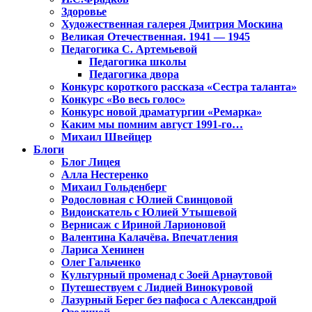
Здоровье
Художественная галерея Дмитрия Москина
Великая Отечественная. 1941 — 1945
Педагогика С. Артемьевой
Педагогика школы
Педагогика двора
Конкурс короткого рассказа «Сестра таланта»
Конкурс «Во весь голос»
Конкурс новой драматургии «Ремарка»
Каким мы помним август 1991-го…
Михаил Швейцер
Блоги
Блог Лицея
Алла Нестеренко
Михаил Гольденберг
Родословная с Юлией Свинцовой
Видоискатель с Юлией Утышевой
Вернисаж с Ириной Ларионовой
Валентина Калачёва. Впечатления
Лариса Хенинен
Олег Гальченко
Культурный променад с Зоей Арнаутовой
Путешествуем с Лидией Винокуровой
Лазурный Берег без пафоса с Александрой