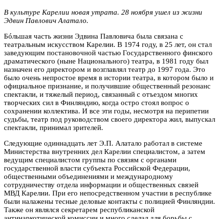
В культуре Карелии новая утрата. 28 ноября ушел из жизни
Эдвин Павлович Алатало.
Бóльшая часть жизни Эдвина Павловича была связана с
театральным искусством Карелии. В 1974 году, в 25 лет, он стал
заведующим постановочной частью Государственного финского
драматического (ныне Национального) театра, в 1981 году был
назначен его директором и возглавлял театр до 1997 года. Это
было очень непростое время в истории театра, в котором было и
официальное признание, и получившие общественный резонанс
спектакли, и тяжелый период, связанный с отъездом многих
творческих сил в Финляндию, когда остро стоял вопрос о
сохранении коллектива. И все эти годы, несмотря на перипетии
судьбы, театр под руководством своего директора жил, выпускал
спектакли, принимал зрителей.
Следующие одиннадцать лет Э.П. Алатало работал в системе
Министерства внутренних дел Карелии специалистом, а затем
ведущим специалистом группы по связям с органами
государственной власти субъекта Российской Федерации,
общественными объединениями и международному
сотрудничеству отдела информации и общественных связей
МВД Карелии. При его непосредственном участии в республике
были налажены тесные деловые контакты с полицией Финляндии.
Также он являлся секретарем республиканской
антинаркотической комиссии и много сделал для борьбы с