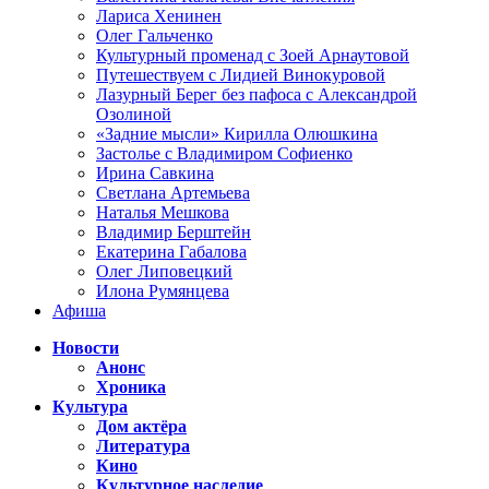
Лариса Хенинен
Олег Гальченко
Культурный променад с Зоей Арнаутовой
Путешествуем с Лидией Винокуровой
Лазурный Берег без пафоса с Александрой
Озолиной
«Задние мысли» Кирилла Олюшкина
Застолье с Владимиром Софиенко
Ирина Савкина
Светлана Артемьева
Наталья Мешкова
Владимир Берштейн
Екатерина Габалова
Олег Липовецкий
Илона Румянцева
Афиша
Новости
Анонс
Хроника
Культура
Дом актёра
Литература
Кино
Культурное наследие