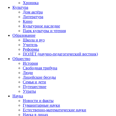
Хроника
Культура
Дом актёра
Литература
Кино
Культурное наследие
Парк культуры и чтения
Образование
Школа и вуз
Учитель
Реформы
ПОЛЁТ (научно-педагогический вестник)
Общество
История
Свободная трибуна
Люди
Лицейские беседы
Семья и дети
Путешествие
Утраты
Наука
Новости и факты
Гуманитарные науки
Естественно-математические науки
Наука в лицах