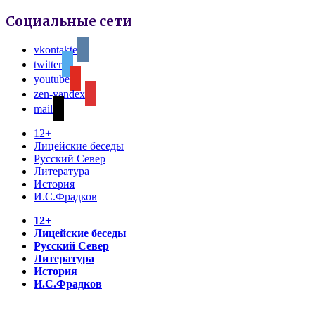
Социальные сети
vkontakte
twitter
youtube
zen-yandex
mail
12+
Лицейские беседы
Русский Север
Литература
История
И.С.Фрадков
12+
Лицейские беседы
Русский Север
Литература
История
И.С.Фрадков