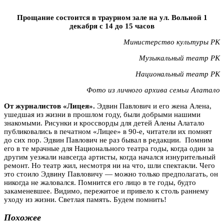
Прощание состоится в траурном зале на ул. Вольной 1
декабря с 14 до 15 часов
Министерство культуры РК
Музыкальный театр РК
Национальный театр РК
Фото из личного архива семьи Алатало
От журналистов «Лицея».
Эдвин Павлович и его жена Алена,
ушедшая из жизни в прошлом году, были добрыми нашими
знакомыми. Рисунки и кроссворды для детей Алены Алатало
публиковались в печатном «Лицее» в 90-е, читатели их помнят
до сих пор. Эдвин Павлович не раз бывал в редакции. Помним
его в те мрачные для Национального театра годы, когда один за
другим уезжали навсегда артисты, когда начался изнурительный
ремонт. Но театр жил, несмотря ни на что, шли спектакли. Чего
это стоило Эдвину Павловичу — можно только предполагать, он
никогда не жаловался. Помнится его лицо в те годы, будто
закаменевшее. Видимо, пережитое и привело к столь раннему
уходу из жизни. Светлая память. Будем помнить!
Похожее