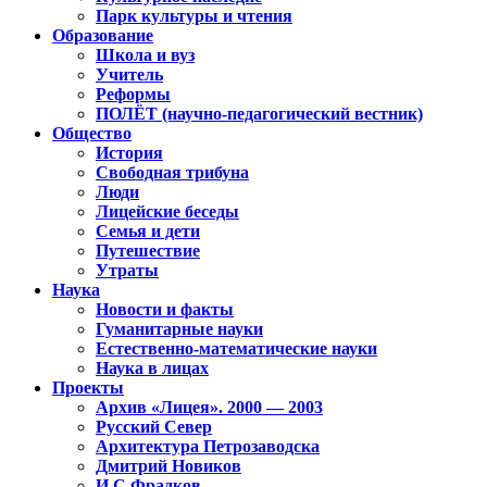
Парк культуры и чтения
Образование
Школа и вуз
Учитель
Реформы
ПОЛЁТ (научно-педагогический вестник)
Общество
История
Свободная трибуна
Люди
Лицейские беседы
Семья и дети
Путешествие
Утраты
Наука
Новости и факты
Гуманитарные науки
Естественно-математические науки
Наука в лицах
Проекты
Архив «Лицея». 2000 — 2003
Русский Север
Архитектура Петрозаводска
Дмитрий Новиков
И.С.Фрадков