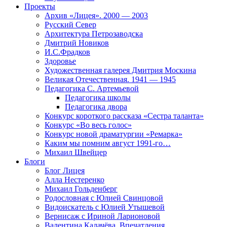
Проекты
Архив «Лицея». 2000 — 2003
Русский Север
Архитектура Петрозаводска
Дмитрий Новиков
И.С.Фрадков
Здоровье
Художественная галерея Дмитрия Москина
Великая Отечественная. 1941 — 1945
Педагогика С. Артемьевой
Педагогика школы
Педагогика двора
Конкурс короткого рассказа «Сестра таланта»
Конкурс «Во весь голос»
Конкурс новой драматургии «Ремарка»
Каким мы помним август 1991-го…
Михаил Швейцер
Блоги
Блог Лицея
Алла Нестеренко
Михаил Гольденберг
Родословная с Юлией Свинцовой
Видоискатель с Юлией Утышевой
Вернисаж с Ириной Ларионовой
Валентина Калачёва. Впечатления