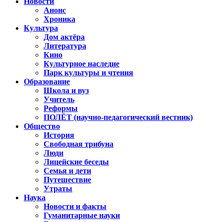
Новости
Анонс
Хроника
Культура
Дом актёра
Литература
Кино
Культурное наследие
Парк культуры и чтения
Образование
Школа и вуз
Учитель
Реформы
ПОЛЁТ (научно-педагогический вестник)
Общество
История
Свободная трибуна
Люди
Лицейские беседы
Семья и дети
Путешествие
Утраты
Наука
Новости и факты
Гуманитарные науки