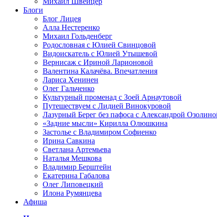
Михаил Швейцер
Блоги
Блог Лицея
Алла Нестеренко
Михаил Гольденберг
Родословная с Юлией Свинцовой
Видоискатель с Юлией Утышевой
Вернисаж с Ириной Ларионовой
Валентина Калачёва. Впечатления
Лариса Хенинен
Олег Гальченко
Культурный променад с Зоей Арнаутовой
Путешествуем с Лидией Винокуровой
Лазурный Берег без пафоса с Александрой Озолино
«Задние мысли» Кирилла Олюшкина
Застолье с Владимиром Софиенко
Ирина Савкина
Светлана Артемьева
Наталья Мешкова
Владимир Берштейн
Екатерина Габалова
Олег Липовецкий
Илона Румянцева
Афиша