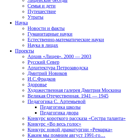
Лицейские беседы
Семья и дети
Путешествие
Утраты
Наука
Новости и факты
Гуманитарные науки
Естественно-математические науки
Наука в лицах
Проекты
Архив «Лицея». 2000 — 2003
Русский Север
Архитектура Петрозаводска
Дмитрий Новиков
И.С.Фрадков
Здоровье
Художественная галерея Дмитрия Москина
Великая Отечественная. 1941 — 1945
Педагогика С. Артемьевой
Педагогика школы
Педагогика двора
Конкурс короткого рассказа «Сестра таланта»
Конкурс «Во весь голос»
Конкурс новой драматургии «Ремарка»
Каким мы помним август 1991-го…