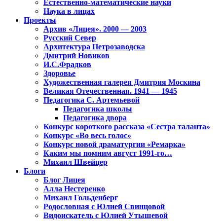
Естественно-математические науки
Наука в лицах
Проекты
Архив «Лицея». 2000 — 2003
Русский Север
Архитектура Петрозаводска
Дмитрий Новиков
И.С.Фрадков
Здоровье
Художественная галерея Дмитрия Москина
Великая Отечественная. 1941 — 1945
Педагогика С. Артемьевой
Педагогика школы
Педагогика двора
Конкурс короткого рассказа «Сестра таланта»
Конкурс «Во весь голос»
Конкурс новой драматургии «Ремарка»
Каким мы помним август 1991-го…
Михаил Швейцер
Блоги
Блог Лицея
Алла Нестеренко
Михаил Гольденберг
Родословная с Юлией Свинцовой
Видоискатель с Юлией Утышевой