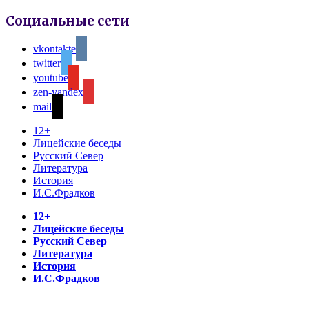
Социальные сети
vkontakte
twitter
youtube
zen-yandex
mail
12+
Лицейские беседы
Русский Север
Литература
История
И.С.Фрадков
12+
Лицейские беседы
Русский Север
Литература
История
И.С.Фрадков