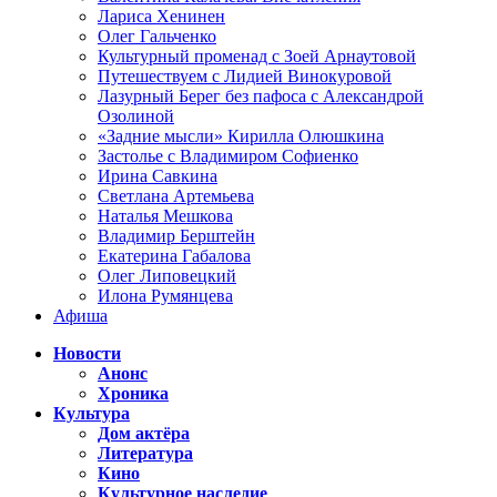
Лариса Хенинен
Олег Гальченко
Культурный променад с Зоей Арнаутовой
Путешествуем с Лидией Винокуровой
Лазурный Берег без пафоса с Александрой
Озолиной
«Задние мысли» Кирилла Олюшкина
Застолье с Владимиром Софиенко
Ирина Савкина
Светлана Артемьева
Наталья Мешкова
Владимир Берштейн
Екатерина Габалова
Олег Липовецкий
Илона Румянцева
Афиша
Новости
Анонс
Хроника
Культура
Дом актёра
Литература
Кино
Культурное наследие