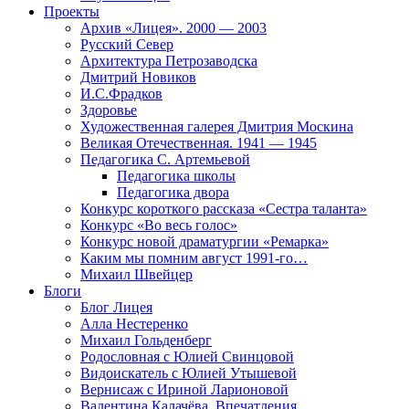
Проекты
Архив «Лицея». 2000 — 2003
Русский Север
Архитектура Петрозаводска
Дмитрий Новиков
И.С.Фрадков
Здоровье
Художественная галерея Дмитрия Москина
Великая Отечественная. 1941 — 1945
Педагогика С. Артемьевой
Педагогика школы
Педагогика двора
Конкурс короткого рассказа «Сестра таланта»
Конкурс «Во весь голос»
Конкурс новой драматургии «Ремарка»
Каким мы помним август 1991-го…
Михаил Швейцер
Блоги
Блог Лицея
Алла Нестеренко
Михаил Гольденберг
Родословная с Юлией Свинцовой
Видоискатель с Юлией Утышевой
Вернисаж с Ириной Ларионовой
Валентина Калачёва. Впечатления