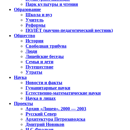
Парк культуры и чтения
Образование
Школа и вуз
Учитель
Реформы
ПОЛЁТ (научно-педагогический вестник)
Общество
История
Свободная трибуна
Люди
Лицейские беседы
Семья и дети
Путешествие
Утраты
Наука
Новости и факты
Гуманитарные науки
Естественно-математические науки
Наука в лицах
Проекты
Архив «Лицея». 2000 — 2003
Русский Север
Архитектура Петрозаводска
Дмитрий Новиков
И.С.Фрадков