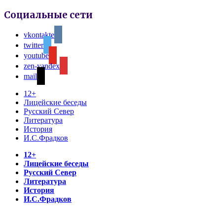
Социальные сети
vkontakte
twitter
youtube
zen-yandex
mail
12+
Лицейские беседы
Русский Север
Литература
История
И.С.Фрадков
12+
Лицейские беседы
Русский Север
Литература
История
И.С.Фрадков