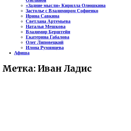
Озолиной
«Задние мысли» Кирилла Олюшкина
Застолье с Владимиром Софиенко
Ирина Савкина
Светлана Артемьева
Наталья Мешкова
Владимир Берштейн
Екатерина Габалова
Олег Липовецкий
Илона Румянцева
Афиша
Метка:
Иван Ладис