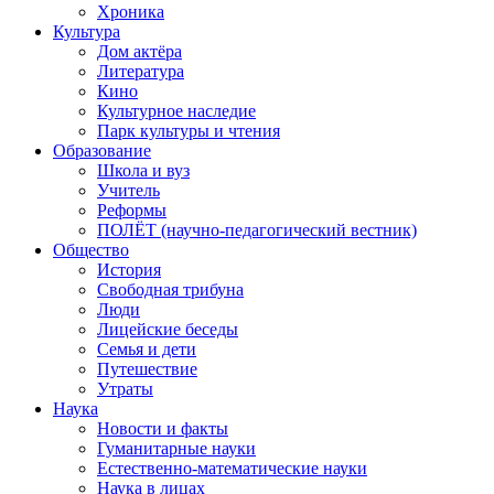
Хроника
Культура
Дом актёра
Литература
Кино
Культурное наследие
Парк культуры и чтения
Образование
Школа и вуз
Учитель
Реформы
ПОЛЁТ (научно-педагогический вестник)
Общество
История
Свободная трибуна
Люди
Лицейские беседы
Семья и дети
Путешествие
Утраты
Наука
Новости и факты
Гуманитарные науки
Естественно-математические науки
Наука в лицах