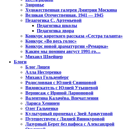
Здоровье
Художественная галерея Дмитрия Москина
Великая Отечественная. 1941 — 1945
Педагогика С. Артемьевой
Педагогика школы
Педагогика двора
Конкурс короткого рассказа «Сестра таланта»
Конкурс «Во весь голос»
Конкурс новой драматургии «Ремарка»
Каким мы помним август 1991-го…
Михаил Швейцер
Блоги
Блог Лицея
Алла Нестеренко
Михаил Гольденберг
Родословная с Юлией Свинцовой
Видоискатель с Юлией Утышевой
Вернисаж с Ириной Ларионовой
Валентина Калачёва. Впечатления
Лариса Хенинен
Олег Гальченко
Культурный променад с Зоей Арнаутовой
Путешествуем с Лидией Винокуровой
Лазурный Берег без пафоса с Александрой