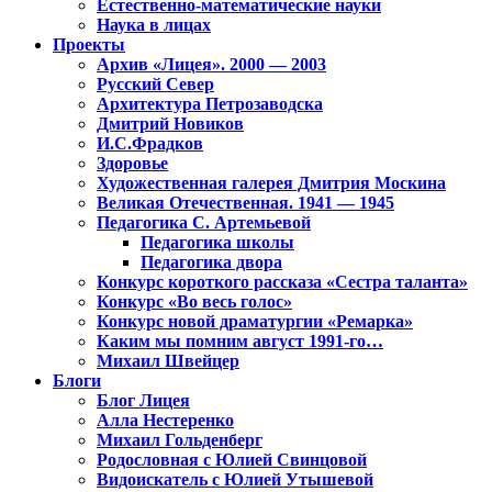
Естественно-математические науки
Наука в лицах
Проекты
Архив «Лицея». 2000 — 2003
Русский Север
Архитектура Петрозаводска
Дмитрий Новиков
И.С.Фрадков
Здоровье
Художественная галерея Дмитрия Москина
Великая Отечественная. 1941 — 1945
Педагогика С. Артемьевой
Педагогика школы
Педагогика двора
Конкурс короткого рассказа «Сестра таланта»
Конкурс «Во весь голос»
Конкурс новой драматургии «Ремарка»
Каким мы помним август 1991-го…
Михаил Швейцер
Блоги
Блог Лицея
Алла Нестеренко
Михаил Гольденберг
Родословная с Юлией Свинцовой
Видоискатель с Юлией Утышевой