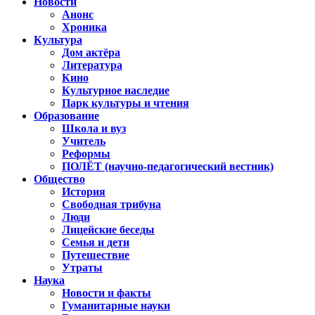
Новости
Анонс
Хроника
Культура
Дом актёра
Литература
Кино
Культурное наследие
Парк культуры и чтения
Образование
Школа и вуз
Учитель
Реформы
ПОЛЁТ (научно-педагогический вестник)
Общество
История
Свободная трибуна
Люди
Лицейские беседы
Семья и дети
Путешествие
Утраты
Наука
Новости и факты
Гуманитарные науки