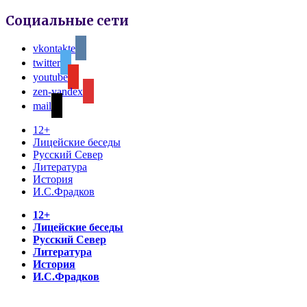
Социальные сети
vkontakte
twitter
youtube
zen-yandex
mail
12+
Лицейские беседы
Русский Север
Литература
История
И.С.Фрадков
12+
Лицейские беседы
Русский Север
Литература
История
И.С.Фрадков