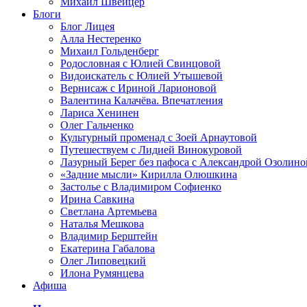
Михаил Швейцер
Блоги
Блог Лицея
Алла Нестеренко
Михаил Гольденберг
Родословная с Юлией Свинцовой
Видоискатель с Юлией Утышевой
Вернисаж с Ириной Ларионовой
Валентина Калачёва. Впечатления
Лариса Хенинен
Олег Гальченко
Культурный променад с Зоей Арнаутовой
Путешествуем с Лидией Винокуровой
Лазурный Берег без пафоса с Александрой Озолино
«Задние мысли» Кирилла Олюшкина
Застолье с Владимиром Софиенко
Ирина Савкина
Светлана Артемьева
Наталья Мешкова
Владимир Берштейн
Екатерина Габалова
Олег Липовецкий
Илона Румянцева
Афиша