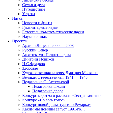
Лицейские беседы
Семья и дети
Путешествие
Утраты
Наука
Новости и факты
Гуманитарные науки
Естественно-математические науки
Наука в лицах
Проекты
Архив «Лицея». 2000 — 2003
Русский Север
Архитектура Петрозаводска
Дмитрий Новиков
И.С.Фрадков
Здоровье
Художественная галерея Дмитрия Москина
Великая Отечественная. 1941 — 1945
Педагогика С. Артемьевой
Педагогика школы
Педагогика двора
Конкурс короткого рассказа «Сестра таланта»
Конкурс «Во весь голос»
Конкурс новой драматургии «Ремарка»
Каким мы помним август 1991-го…