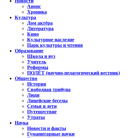
Новости
Анонс
Хроника
Культура
Дом актёра
Литература
Кино
Культурное наследие
Парк культуры и чтения
Образование
Школа и вуз
Учитель
Реформы
ПОЛЁТ (научно-педагогический вестник)
Общество
История
Свободная трибуна
Люди
Лицейские беседы
Семья и дети
Путешествие
Утраты
Наука
Новости и факты
Гуманитарные науки