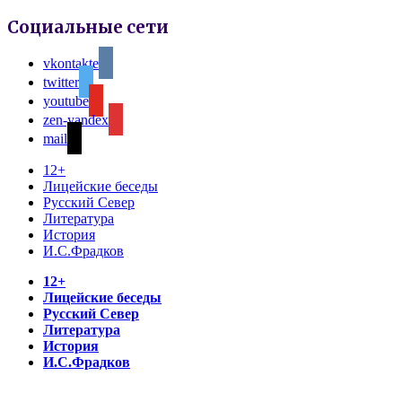
Социальные сети
vkontakte
twitter
youtube
zen-yandex
mail
12+
Лицейские беседы
Русский Север
Литература
История
И.С.Фрадков
12+
Лицейские беседы
Русский Север
Литература
История
И.С.Фрадков