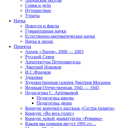
Лицейские беседы
Семья и дети
Путешествие
Утраты
Наука
Новости и факты
Гуманитарные науки
Естественно-математические науки
Наука в лицах
Проекты
Архив «Лицея». 2000 — 2003
Русский Север
Архитектура Петрозаводска
Дмитрий Новиков
И.С.Фрадков
Здоровье
Художественная галерея Дмитрия Москина
Великая Отечественная. 1941 — 1945
Педагогика С. Артемьевой
Педагогика школы
Педагогика двора
Конкурс короткого рассказа «Сестра таланта»
Конкурс «Во весь голос»
Конкурс новой драматургии «Ремарка»
Каким мы помним август 1991-го…