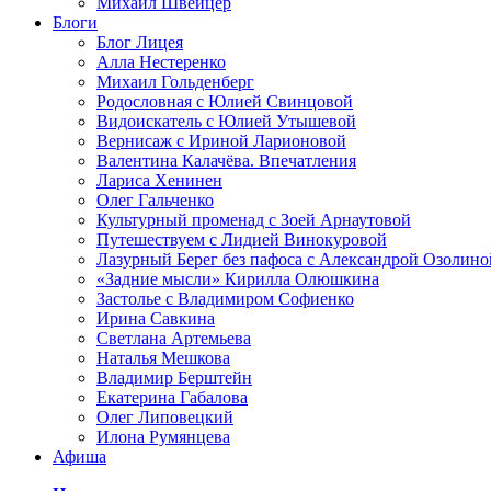
Михаил Швейцер
Блоги
Блог Лицея
Алла Нестеренко
Михаил Гольденберг
Родословная с Юлией Свинцовой
Видоискатель с Юлией Утышевой
Вернисаж с Ириной Ларионовой
Валентина Калачёва. Впечатления
Лариса Хенинен
Олег Гальченко
Культурный променад с Зоей Арнаутовой
Путешествуем с Лидией Винокуровой
Лазурный Берег без пафоса с Александрой Озолино
«Задние мысли» Кирилла Олюшкина
Застолье с Владимиром Софиенко
Ирина Савкина
Светлана Артемьева
Наталья Мешкова
Владимир Берштейн
Екатерина Габалова
Олег Липовецкий
Илона Румянцева
Афиша