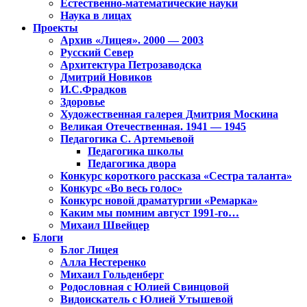
Естественно-математические науки
Наука в лицах
Проекты
Архив «Лицея». 2000 — 2003
Русский Север
Архитектура Петрозаводска
Дмитрий Новиков
И.С.Фрадков
Здоровье
Художественная галерея Дмитрия Москина
Великая Отечественная. 1941 — 1945
Педагогика С. Артемьевой
Педагогика школы
Педагогика двора
Конкурс короткого рассказа «Сестра таланта»
Конкурс «Во весь голос»
Конкурс новой драматургии «Ремарка»
Каким мы помним август 1991-го…
Михаил Швейцер
Блоги
Блог Лицея
Алла Нестеренко
Михаил Гольденберг
Родословная с Юлией Свинцовой
Видоискатель с Юлией Утышевой