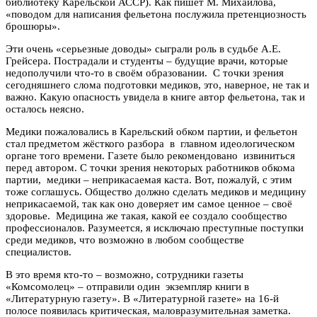
библиотеку Карельской АССР). Как пишет М. Михайлова,
«поводом для написания фельетона послужила претенциозность
брошюры».
Эти очень «серьезные доводы» сыграли роль в судьбе А.Е.
Грейсера. Пострадали и студенты – будущие врачи, которые
недополучили что-то в своём образовании. С точки зрения
сегодняшнего слома подготовки медиков, это, наверное, не так и
важно. Какую опасность увидела в книге автор фельетона, так и
осталось неясно.
Медики пожаловались в Карельский обком партии, и фельетон
стал предметом жёсткого разбора в главном идеологическом
органе того времени. Газете было рекомендовано извиниться
перед автором. С точки зрения некоторых работников обкома
партии, медики – неприкасаемая каста. Вот, пожалуй, с этим
тоже соглашусь. Общество должно сделать медиков и медицину
неприкасаемой, так как оно доверяет им самое ценное – своё
здоровье. Медицина же такая, какой ее создало сообщество
профессионалов. Разумеется, я исключаю преступные поступки
среди медиков, что возможно в любом сообществе
специалистов.
В это время кто-то – возможно, сотрудники газеты
«Комсомолец» – отправили один экземпляр книги в
«Литературную газету». В «Литературной газете» на 16-й
полосе появилась критическая, маловразумительная заметка.