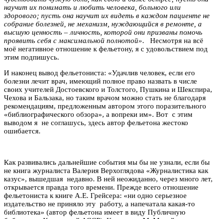
научит их понимать и любить человека, больного или
здорового; пусть она научит их видеть в каждом пациенте не
собрание болезней, не механизм, нуждающийся в ремонте, а
высшую ценность – личность, которой они призваны помочь
проявить себя с максимальной полнотой»
. Несмотря на всё
моё негативное отношение к фельетону, я с удовольствием под
этим подпишусь.
И наконец вывод фельетониста: «Удачлив человек, если его
болезни лечит врач, имеющий полное право назвать в числе
своих учителей Достоевского и Толстого, Пушкина и Шекспира,
Чехова и Бальзака, но таким врачом можно стать не благодаря
рекомендациям, предложенным автором этого поразительного
«библиографического обзора», а вопреки им». Вот с этим
выводом я не соглашусь, здесь автор фельетона жестоко
ошибается.
Как развивались дальнейшие события мы бы не узнали, если бы
не книга журналиста Валерия Верхоглядова «Журналистика как
казус», вышедшая недавно. В ней неожиданно, через много лет,
открывается правда того времени. Прежде всего отношение
фельетониста к книге А.Е. Грейсера: «ни одно серьезное
издательство не приняло эту работу, а напечатала какая-то
библиотека» (автор фельетона имеет в виду Публичную