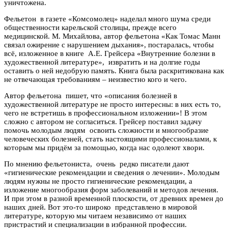
уничтожена.
Фельетон в газете «Комсомолец» наделал много шума среди
общественности карельской столицы, прежде всего
медицинской. М. Михайлова, автор фельетона «Как Томас Манн
связал ожирение с нарушением дыхания», постаралась, чтобы
всё, изложенное в книге А.Е. Грейсера «Внутренние болезни в
художественной литературе», извратить и на долгие годы
оставить о ней недобрую память. Книга была раскритикована как
не отвечающая требованиям – неизвестно кого и чего.
Автор фельетона пишет, что «описания болезней в
художественной литературе не просто интересны: в них есть то,
чего не встретишь в профессиональном изложении»! В этом
сложно с автором не согласиться. Грейсер поставил задачу
помочь молодым людям освоить сложности и многообразие
человеческих болезней, стать настоящими профессионалами, к
которым мы придём за помощью, когда нас одолеют хвори.
По мнению фельетониста, очень редко писатели дают
«гигиенические рекомендации и сведения о лечении». Молодым
людям нужны не просто гигиенические рекомендации, а
изложение многообразия форм заболеваний и методов лечения.
И при этом в разной временной плоскости, от древних времен до
наших дней. Вот это-то широко представлено в мировой
литературе, которую мы читаем независимо от наших
пристрастий и специализации в избранной профессии.