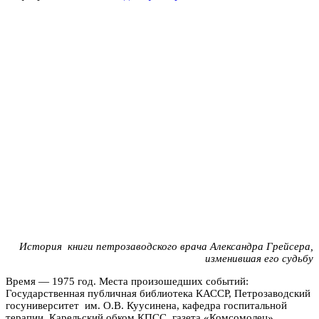
История книги петрозаводского врача Александра Грейсера,
изменившая его судьбу
Время — 1975 год. Места произошедших событий:
Государственная публичная библиотека КАССР, Петрозаводский
госуниверситет им. О.В. Куусинена, кафедра госпитальной
терапии, Карельский обком КПСС, газета «Комсомолец»,