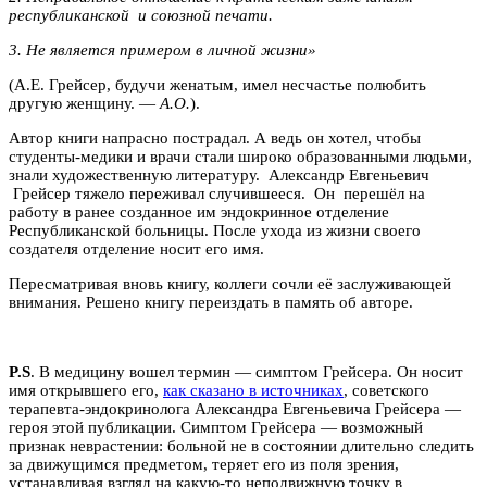
республиканской и союзной печати.
3. Не является примером в личной жизни»
(А.Е. Грейсер, будучи женатым, имел несчастье полюбить
другую женщину. —
А.О.
).
Автор книги напрасно пострадал. А ведь он хотел, чтобы
студенты-медики и врачи стали широко образованными людьми,
знали художественную литературу. Александр Евгеньевич
Грейсер тяжело переживал случившееся. Он перешёл на
работу в ранее созданное им эндокринное отделение
Республиканской больницы. После ухода из жизни своего
создателя отделение носит его имя.
Пересматривая вновь книгу, коллеги сочли её заслуживающей
внимания. Решено книгу переиздать в память об авторе.
P.S
. В медицину вошел термин — симптом Грейсера. Он носит
имя открывшего его,
как сказано в источниках
, советского
терапевта-эндокри­нолога Александра Евгеньевича Грейсера —
героя этой публикации. Симптом Грейсера — возможный
признак неврастении: больной не в сос­тоянии длительно следить
за движущимся предметом, теряет его из поля зре­ния,
устанавливая взгляд на какую-то неподвижную точку в