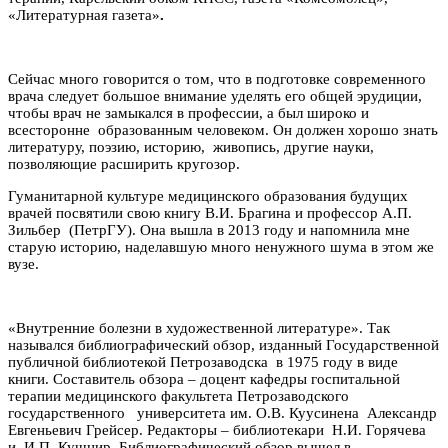
«Литературная газета»
.
Сейчас много говорится о том, что в подготовке современного
врача следует большое внимание уделять его общей эрудиции,
чтобы врач не замыкался в профессии, а был широко и
всесторонне образованным человеком. Он должен хорошо знать
литературу, поэзию, историю, живопись, другие науки,
позволяющие расширить кругозор.
Гуманитарной культуре медицинского образования будущих
врачей посвятили свою книгу В.И. Брагина и профессор А.П.
Зильбер (ПетрГУ). Она вышла в 2013 году и напомнила мне
старую историю, наделавшую много ненужного шума в этом же
вузе.
«Внутренние болезни в художественной литературе». Так
назывался библиографический обзор, изданный Государственной
публичной библиотекой Петрозаводска в 1975 году в виде
книги. Составитель обзора – доцент кафедры госпитальной
терапии медицинского факультета Петрозаводского
государственного университета им. О.В. Куусинена Александр
Евгеньевич Грейсер. Редакторы – библиотекари Н.И. Горячева
и И.П. Кушнир. Библиографический обзор вышел в