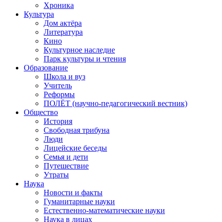
Хроника
Культура
Дом актёра
Литература
Кино
Культурное наследие
Парк культуры и чтения
Образование
Школа и вуз
Учитель
Реформы
ПОЛЁТ (научно-педагогический вестник)
Общество
История
Свободная трибуна
Люди
Лицейские беседы
Семья и дети
Путешествие
Утраты
Наука
Новости и факты
Гуманитарные науки
Естественно-математические науки
Наука в лицах