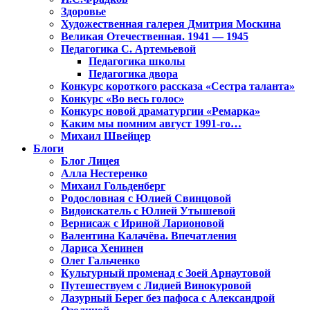
Здоровье
Художественная галерея Дмитрия Москина
Великая Отечественная. 1941 — 1945
Педагогика С. Артемьевой
Педагогика школы
Педагогика двора
Конкурс короткого рассказа «Сестра таланта»
Конкурс «Во весь голос»
Конкурс новой драматургии «Ремарка»
Каким мы помним август 1991-го…
Михаил Швейцер
Блоги
Блог Лицея
Алла Нестеренко
Михаил Гольденберг
Родословная с Юлией Свинцовой
Видоискатель с Юлией Утышевой
Вернисаж с Ириной Ларионовой
Валентина Калачёва. Впечатления
Лариса Хенинен
Олег Гальченко
Культурный променад с Зоей Арнаутовой
Путешествуем с Лидией Винокуровой
Лазурный Берег без пафоса с Александрой