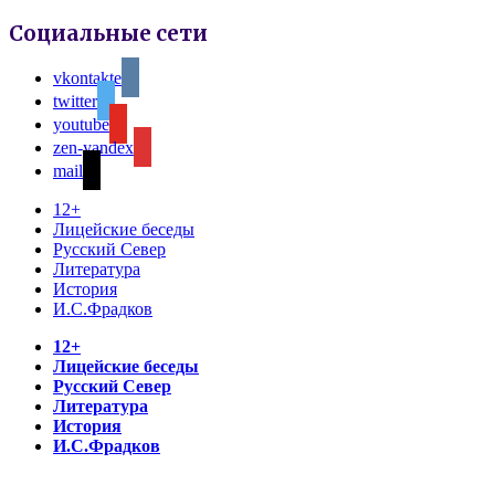
Социальные сети
vkontakte
twitter
youtube
zen-yandex
mail
12+
Лицейские беседы
Русский Север
Литература
История
И.С.Фрадков
12+
Лицейские беседы
Русский Север
Литература
История
И.С.Фрадков