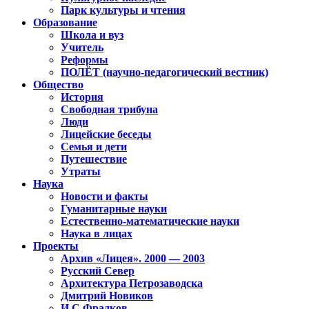
Парк культуры и чтения
Образование
Школа и вуз
Учитель
Реформы
ПОЛЁТ (научно-педагогический вестник)
Общество
История
Свободная трибуна
Люди
Лицейские беседы
Семья и дети
Путешествие
Утраты
Наука
Новости и факты
Гуманитарные науки
Естественно-математические науки
Наука в лицах
Проекты
Архив «Лицея». 2000 — 2003
Русский Север
Архитектура Петрозаводска
Дмитрий Новиков
И.С.Фрадков