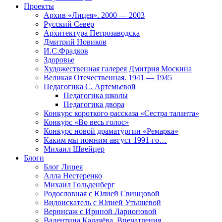
Проекты
Архив «Лицея». 2000 — 2003
Русский Север
Архитектура Петрозаводска
Дмитрий Новиков
И.С.Фрадков
Здоровье
Художественная галерея Дмитрия Москина
Великая Отечественная. 1941 — 1945
Педагогика С. Артемьевой
Педагогика школы
Педагогика двора
Конкурс короткого рассказа «Сестра таланта»
Конкурс «Во весь голос»
Конкурс новой драматургии «Ремарка»
Каким мы помним август 1991-го…
Михаил Швейцер
Блоги
Блог Лицея
Алла Нестеренко
Михаил Гольденберг
Родословная с Юлией Свинцовой
Видоискатель с Юлией Утышевой
Вернисаж с Ириной Ларионовой
Валентина Калачёва. Впечатления