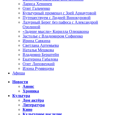
Лариса Хенинен
Олег Гальченко
Культурный променад с Зоей Арнаутовой
Путешествуем с Лидией Винокуровой
Лазурный Берег без пафоса с Александрой
Озолиной
«Задние мысли» Кирилла Олюшкина
Застолье с Владимиром Софиенко
Ирина Савкина
Светлана Артемьева
Наталья Мешкова
Владимир Берштейн
Екатерина Габалова
Олег Липовецкий
Илона Румянцева
Афиша
Новости
Анонс
Хроника
Культура
Дом актёра
Литература
Кино
Культурное наследие