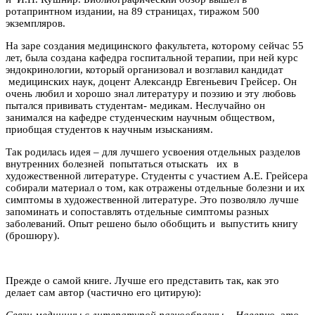
ротапринтном издании, на 89 страницах, тиражом 500
экземпляров.
На заре создания медицинского факультета, которому сейчас 55
лет, была создана кафедра госпитальной терапии, при ней курс
эндокринологии, который организовал и возглавил кандидат
медицинских наук, доцент Александр Евгеньевич Грейсер. Он
очень любил и хорошо знал литературу и поэзию и эту любовь
пытался прививать студентам- медикам. Неслучайно он
занимался на кафедре студенческим научным обществом,
приобщая студентов к научным изысканиям.
Так родилась идея – для лучшего усвоения отдельных разделов
внутренних болезней попытаться отыскать их в
художественной литературе. Студенты с участием А.Е. Грейсера
собирали материал о том, как отражены отдельные болезни и их
симптомы в художественной литературе. Это позволяло лучше
запоминать и сопоставлять отдельные симптомы разных
заболеваний. Опыт решено было обобщить и выпустить книгу
(брошюру).
Прежде о самой книге. Лучше его представить так, как это
делает сам автор (частично его цитирую):
Связи медицины с литературой разнообразны… Наверно, это