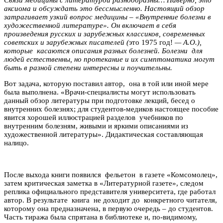
аксиома и обсуждать это бессмысленно. Настоящий обзор
затрагивает узкий вопрос медицины – «Внутренние болезни в
художественной литературе». Он включает в себя
произведения русских и зарубежных классиков, современных
советских и зарубежных писателей (
это 1975 год!
— А.О.),
которые касаются описания разных болезней. Болезни для
людей естественны, но протекание и их симптоматика могут
быть в разной степени интересны и поучительны.
Вот задача, которую поставил автор, она в той или иной мере
была выполнена. «Врачи-специалисты могут использовать
данный обзор литературы при подготовке лекций, бесед о
внутренних болезнях; для студентов-медиков настоящее пособие
явится хорошей иллюстрацией разделов учебников по
внутренним болезням, живыми и яркими описаниями из
художественной литературы». Дидактическая составляющая
налицо.
После выхода книги появился фельетон в газете «Комсомолец»,
затем критическая заметка в «Литературной газете», следом
реплика официального представителя университета, где работал
автор. В результате книга не доходит до конкретного читателя,
которому она предназначена, в первую очередь – до студентов.
Часть тиража была спрятана в библиотеке и, по-видимому,