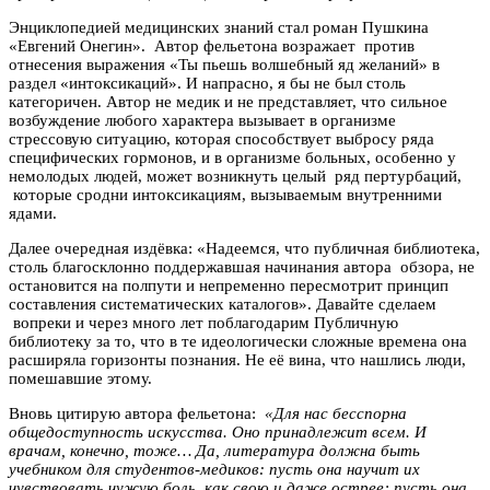
Энциклопедией медицинских знаний стал роман Пушкина
«Евгений Онегин». Автор фельетона возражает против
отнесения выражения «Ты пьешь волшебный яд желаний» в
раздел «интоксикаций». И напрасно, я бы не был столь
категоричен. Автор не медик и не представляет, что сильное
возбуждение любого характера вызывает в организме
стрессовую ситуацию, которая способствует выбросу ряда
специфических гормонов, и в организме больных, особенно у
немолодых людей, может возникнуть целый ряд пертурбаций,
которые сродни интоксикациям, вызываемым внутренними
ядами.
Далее очередная издёвка: «Надеемся, что публичная библиотека,
столь благосклонно поддержавшая начинания автора обзора, не
остановится на полпути и непременно пересмотрит принцип
составления систематических каталогов». Давайте сделаем
вопреки и через много лет поблагодарим Публичную
библиотеку за то, что в те идеологически сложные времена она
расширяла горизонты познания. Не её вина, что нашлись люди,
помешавшие этому.
Вновь цитирую автора фельетона:
«Для нас бесспорна
общедоступность искусства. Оно принадлежит всем. И
врачам, конечно, тоже… Да, литература должна быть
учебником для студентов-медиков: пусть она научит их
чувствовать чужую боль, как свою и даже острее; пусть она