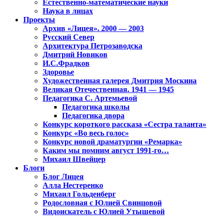
Естественно-математические науки
Наука в лицах
Проекты
Архив «Лицея». 2000 — 2003
Русский Север
Архитектура Петрозаводска
Дмитрий Новиков
И.С.Фрадков
Здоровье
Художественная галерея Дмитрия Москина
Великая Отечественная. 1941 — 1945
Педагогика С. Артемьевой
Педагогика школы
Педагогика двора
Конкурс короткого рассказа «Сестра таланта»
Конкурс «Во весь голос»
Конкурс новой драматургии «Ремарка»
Каким мы помним август 1991-го…
Михаил Швейцер
Блоги
Блог Лицея
Алла Нестеренко
Михаил Гольденберг
Родословная с Юлией Свинцовой
Видоискатель с Юлией Утышевой