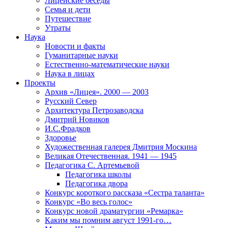
Лицейские беседы
Семья и дети
Путешествие
Утраты
Наука
Новости и факты
Гуманитарные науки
Естественно-математические науки
Наука в лицах
Проекты
Архив «Лицея». 2000 — 2003
Русский Север
Архитектура Петрозаводска
Дмитрий Новиков
И.С.Фрадков
Здоровье
Художественная галерея Дмитрия Москина
Великая Отечественная. 1941 — 1945
Педагогика С. Артемьевой
Педагогика школы
Педагогика двора
Конкурс короткого рассказа «Сестра таланта»
Конкурс «Во весь голос»
Конкурс новой драматургии «Ремарка»
Каким мы помним август 1991-го…