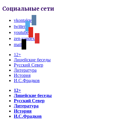
Социальные сети
vkontakte
twitter
youtube
zen-yandex
mail
12+
Лицейские беседы
Русский Север
Литература
История
И.С.Фрадков
12+
Лицейские беседы
Русский Север
Литература
История
И.С.Фрадков