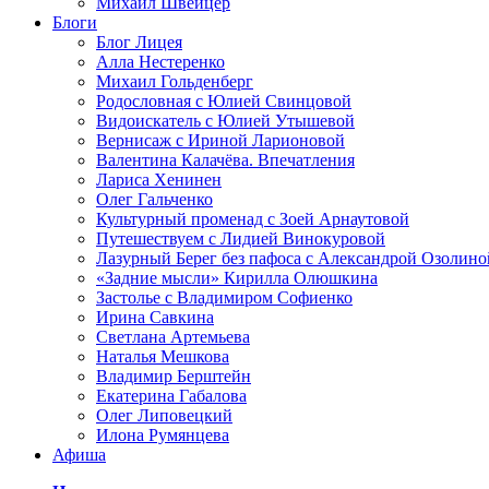
Михаил Швейцер
Блоги
Блог Лицея
Алла Нестеренко
Михаил Гольденберг
Родословная с Юлией Свинцовой
Видоискатель с Юлией Утышевой
Вернисаж с Ириной Ларионовой
Валентина Калачёва. Впечатления
Лариса Хенинен
Олег Гальченко
Культурный променад с Зоей Арнаутовой
Путешествуем с Лидией Винокуровой
Лазурный Берег без пафоса с Александрой Озолино
«Задние мысли» Кирилла Олюшкина
Застолье с Владимиром Софиенко
Ирина Савкина
Светлана Артемьева
Наталья Мешкова
Владимир Берштейн
Екатерина Габалова
Олег Липовецкий
Илона Румянцева
Афиша