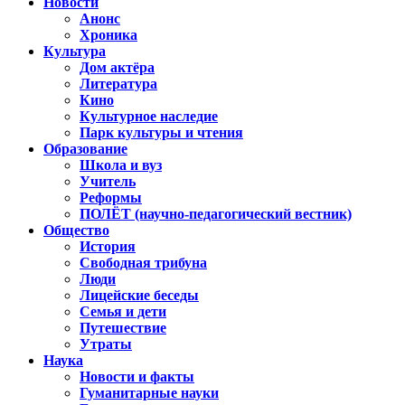
Новости
Анонс
Хроника
Культура
Дом актёра
Литература
Кино
Культурное наследие
Парк культуры и чтения
Образование
Школа и вуз
Учитель
Реформы
ПОЛЁТ (научно-педагогический вестник)
Общество
История
Свободная трибуна
Люди
Лицейские беседы
Семья и дети
Путешествие
Утраты
Наука
Новости и факты
Гуманитарные науки