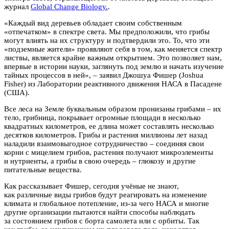
журнал
Global Change Biology.
.
«Каждый вид деревьев обладает своим собственным
«отпечатком» в спектре света. Мы предположили, что грибы
могут влиять на их структуру и подтвердили это. То, что эти
«подземные жители» проявляют себя в том, как меняется спектр
листвы, является крайне важным открытием. Это позволяет нам,
впервые в истории науки, заглянуть под землю и начать изучение
тайных процессов в ней», – заявил Джошуа Фишер (Joshua
Fisher) из Лаборатории реактивного движения НАСА в Пасадене
(США).
Все леса на Земле буквальным образом пронизаны грибами – их
тело, грибница, покрывает огромные площади в несколько
квадратных километров, ее длина может составлять несколько
десятков километров. Грибы и растения миллионы лет назад
наладили взаимовыгодное сотрудничество – соединяя свои
корни с мицелием грибов, растения получают микроэлементы
и нутриенты, а грибы в свою очередь – глюкозу и другие
питательные вещества.
Как рассказывает Фишер, сегодня учёные не знают,
как различные виды грибов будут реагировать на изменение
климата и глобальное потепление, из-за чего НАСА и многие
другие организации пытаются найти способы наблюдать
за состоянием грибов с борта самолета или с орбиты. Так