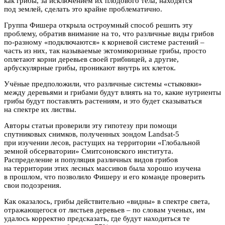
как грибы, за исключением их плодового тела, находятся
под землей, сделать это крайне проблематично.
Группа Фишера открыла остроумный способ решить эту
проблему, обратив внимание на то, что различные виды грибов
по-разному «подключаются» к корневой системе растений –
часть из них, так называемые эктомикоризные грибы, просто
оплетают корни деревьев своей грибницей, а другие,
арбускулярные грибы, проникают внутрь их клеток.
Учёные предположили, что различные системы «стыковки»
между деревьями и грибами будут влиять на то, какие нутриенты
грибы будут поставлять растениям, и это будет сказываться
на спектре их листвы.
Авторы статьи проверили эту гипотезу при помощи
спутниковых снимков, полученных зондом Landsat-5
при изучении лесов, растущих на территории «Глобальной
земной обсерватории» Смитсоновского института.
Распределение и популяция различных видов грибов
на территории этих лесных массивов была хорошо изучена
в прошлом, что позволило Фишеру и его команде проверить
свои подозрения.
Как оказалось, грибы действительно «видны» в спектре света,
отражающегося от листьев деревьев – по словам ученых, им
удалось корректно предсказать, где будут находиться те