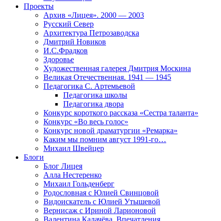
Проекты
Архив «Лицея». 2000 — 2003
Русский Север
Архитектура Петрозаводска
Дмитрий Новиков
И.С.Фрадков
Здоровье
Художественная галерея Дмитрия Москина
Великая Отечественная. 1941 — 1945
Педагогика С. Артемьевой
Педагогика школы
Педагогика двора
Конкурс короткого рассказа «Сестра таланта»
Конкурс «Во весь голос»
Конкурс новой драматургии «Ремарка»
Каким мы помним август 1991-го…
Михаил Швейцер
Блоги
Блог Лицея
Алла Нестеренко
Михаил Гольденберг
Родословная с Юлией Свинцовой
Видоискатель с Юлией Утышевой
Вернисаж с Ириной Ларионовой
Валентина Калачёва. Впечатления