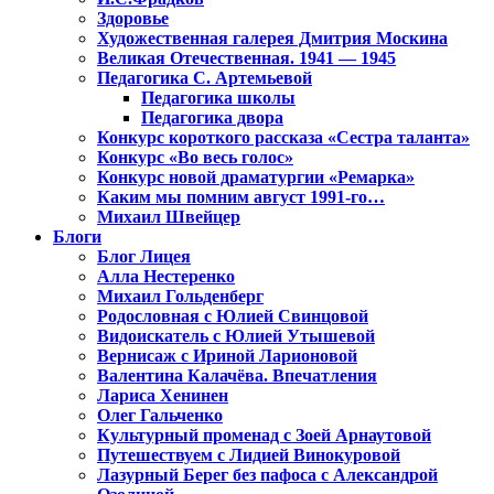
Здоровье
Художественная галерея Дмитрия Москина
Великая Отечественная. 1941 — 1945
Педагогика С. Артемьевой
Педагогика школы
Педагогика двора
Конкурс короткого рассказа «Сестра таланта»
Конкурс «Во весь голос»
Конкурс новой драматургии «Ремарка»
Каким мы помним август 1991-го…
Михаил Швейцер
Блоги
Блог Лицея
Алла Нестеренко
Михаил Гольденберг
Родословная с Юлией Свинцовой
Видоискатель с Юлией Утышевой
Вернисаж с Ириной Ларионовой
Валентина Калачёва. Впечатления
Лариса Хенинен
Олег Гальченко
Культурный променад с Зоей Арнаутовой
Путешествуем с Лидией Винокуровой
Лазурный Берег без пафоса с Александрой