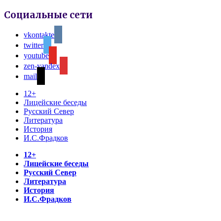
Социальные сети
vkontakte
twitter
youtube
zen-yandex
mail
12+
Лицейские беседы
Русский Север
Литература
История
И.С.Фрадков
12+
Лицейские беседы
Русский Север
Литература
История
И.С.Фрадков