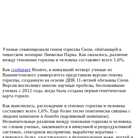
Ученые секвенировали геном гориллы Сюзи, обитающей в
чикагском зоопарке Линкольн Парка. Как оказалось, различие
между геномами гориллы и человека составляет всего 1,6%.
Как
сообщает
Reuters, в минувший четверг ученые из
Вашингтонского университета представили версию генома
гориллы, созданную на основе ДНК 11-летней обезьяны Сюзи.
Версия восполняет многие научные пробелы, беспокоившие
ученых с 2012 года, когда была создана первая генетическая
карта горилл.
Как выяснилось, расхождение в геномах гориллы и человека
составляет всего 1,6%. Еще более тесно генетически связаны с
людьми шимпанзе и бонобо (карликовый шимпанзе).
Незначительные различия между геномами гориллы и человека,
по словам ученых, заключаются в иммунной и репродуктивной
системах, сенсорном восприятии, выработке кератина –
ключевого белка, участвующего в формировании кожи, ногтей и