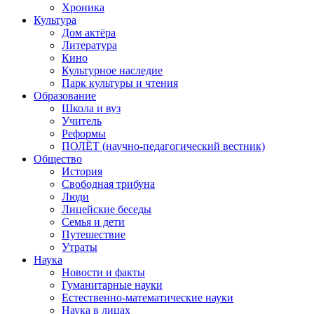
Хроника
Культура
Дом актёра
Литература
Кино
Культурное наследие
Парк культуры и чтения
Образование
Школа и вуз
Учитель
Реформы
ПОЛЁТ (научно-педагогический вестник)
Общество
История
Свободная трибуна
Люди
Лицейские беседы
Семья и дети
Путешествие
Утраты
Наука
Новости и факты
Гуманитарные науки
Естественно-математические науки
Наука в лицах