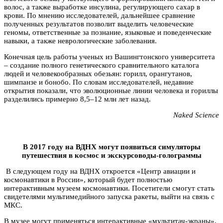
волос, а также выработке инсулина, регулирующего сахар в
крови. По мнению исследователей, дальнейшее сравнение
полученных результатов позволит выделить человеческие
геномы, ответственные за познание, языковые и поведенческие
навыки, а также неврологические заболевания.
Конечная цель работы ученых из Вашингтонского университета
– создание полного генетического сравнительного каталога
людей и человекообразных обезьян: горилл, орангутанов,
шимпанзе и бонобо. По словам исследователей, недавние
открытия показали, что эволюционные линии человека и гориллы
разделились примерно 8,5–12 млн лет назад.
Naked Science
В 2017 году на ВДНХ могут появиться симуляторы
путешествия в космос и экскурсоводы-голограммы
В следующем году на ВДНХ откроется «Центр авиации и
космонавтики в России», который будет полностью
интерактивным музеем космонавтики. Посетители смогут стать
свидетелями мультимедийного запуска ракеты, выйти на связь с
МКС.
В музее могут применяться интерактивные «мультитач-экраны»,