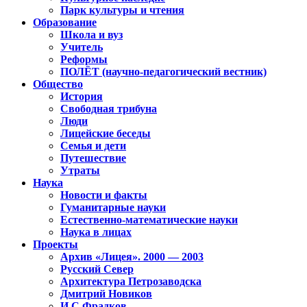
Парк культуры и чтения
Образование
Школа и вуз
Учитель
Реформы
ПОЛЁТ (научно-педагогический вестник)
Общество
История
Свободная трибуна
Люди
Лицейские беседы
Семья и дети
Путешествие
Утраты
Наука
Новости и факты
Гуманитарные науки
Естественно-математические науки
Наука в лицах
Проекты
Архив «Лицея». 2000 — 2003
Русский Север
Архитектура Петрозаводска
Дмитрий Новиков
И.С.Фрадков