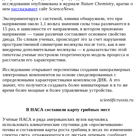
исследовании опубликована в журнале
Nature Chemistry
, кратко о
нем
рассказывает
сайт
ScienceNews
.
Экспериментируя с системой, химики обнаружили, что при
напряжении около 1,1 вольта значения силы тока различаются в
15 раз, в зависимости от направления, в котором приложено
напряжение — такие различия составляют основное свойство
диода. По словам ученых, происходит это за счет нарушения
пространственной симметрии молекулы после того, как в нее
внедрены дополнительные молекулы — в доказательство этой
гипотезы ученые построили теоретическую модель процесса и
рассчитали его характеристики.
Исследование открывает перспективы создания наноразмерных
электронных компонентов на основе смоделированных с
определенными характеристиками комплексов ДНК. А это
значит, что получится создавать более миниатюрные и в то же
время более мощные и более управляемые устройства.
scientificrussia.ru
В НАСА составили карту грибных мест
Учёные НАСА и ряда американских вузов научились
использовать климатические спутники для «просвечивания»
почвы и составления карты роста грибниц в лесах по изменению
спектра света, отражающегося от листьев деревьев, сообщает