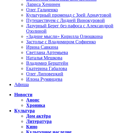
Лариса Хенинен
Олег Гальченко
Культурный променад с Зоей Арнаутовой
Путешествуем с Лидией Винокуровой
Лазурный Берег без пафоса с Александрой
Озолиной
«Задние мысли» Кирилла Олюшкина
Застолье с Владимиром Софиенко
Ирина Савкина
Светлана Артемьева
Наталья Мешкова
Владимир Берштейн
Екатерина Габалова
Олег Липовецкий
Илона Румянцева
Афиша
Новости
Анонс
Хроника
Культура
Дом актёра
Литература
Кино
Культурное наследие