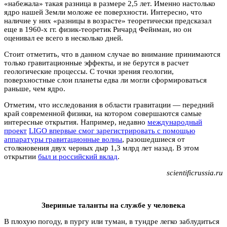
«набежала» такая разница в размере 2,5 лет. Именно настолько
ядро нашей Земли моложе ее поверхности. Интересно, что
наличие у них «разницы в возрасте» теоретически предсказал
еще в 1960-х гг. физик-теоретик Ричард Фейнман, но он
оценивал ее всего в несколько дней.
Стоит отметить, что в данном случае во внимание принимаются
только гравитационные эффекты, и не берутся в расчет
геологические процессы. С точки зрения геологии,
поверхностные слои планеты едва ли могли сформироваться
раньше, чем ядро.
Отметим, что исследования в области гравитации — передний
край современной физики, на котором совершаются самые
интересные открытия. Например, недавно
международный
проект
LIGO впервые смог зарегистрировать с помощью
аппаратуры гравитационные волны
, разошедшиеся от
столкновения двух черных дыр 1,3 млрд лет назад. В этом
открытии
был и российский вклад
.
scientificrussia.ru
Звериные таланты на службе у человека
В плохую погоду, в пургу или туман, в тундре легко заблудиться