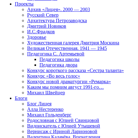
Проекты
Архив «Лицея». 2000 — 2003
Русский Север
Архитектура Петрозаводска
Дмитрий Новиков
И.С.Фрадков
Здоровье
Художественная галерея Дмитрия Москина
Великая Отечественная. 1941 — 1945
Педагогика С. Артемьевой
Педагогика школы
Педагогика двора
Конкурс короткого рассказа «Сестра таланта»
Конкурс «Во весь голос»
Конкурс новой драматургии «Ремарка»
Каким мы помним август 1991-го…
Михаил Швейцер
Блоги
Блог Лицея
Алла Нестеренко
Михаил Гольденберг
Родословная с Юлией Свинцовой
Видоискатель с Юлией Утышевой
Вернисаж с Ириной Ларионовой
Валентина Калачёва. Впечатления