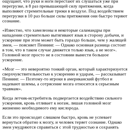
ощущают, что руки и ноги перестают их слушаться уже при
перегрузке, в 8 раз превышающей силу притяжения, когда
выполняют стремительные трюки в воздухе. Под воздействием
перегрузки в 10 раз больше силы притяжения они быстро теряют
сознание.
«Известно, что хамелеоны и некоторые саламандры при
нападении стремительно вытягивают язык в сторону добычи, и
ускорение при этом может быть гораздо больше, чем у жалящей
змеи, — поясняет Пеннинг. — Однако основная разница состоит
в том, что в таком случае движется только язык, а не мозг».
Головной мозг просто не в состоянии вынести большое
ускорение.
«Мозг — это невероятно тонкий орган, который характеризуется
сверхчувствительностью к ускорению и ударам, — рассказывает
Пеннинг. — Поэтому-то игроки в американский футбол и
надевают шлемы, а сотрясение мозга относится к серьезным
травмам».
Когда летчик-истребитель подвергается воздействию сильного
ускорения, кровь отливает к ногам, лишая головной мозг
жизненно необходимого ему кислорода.
Если это происходит слишком быстро, кровь не успевает
вернуться обратно к мозгу, и человек теряет сознание. Однако
змеи умудряются справиться с этой трудностью и сохранять