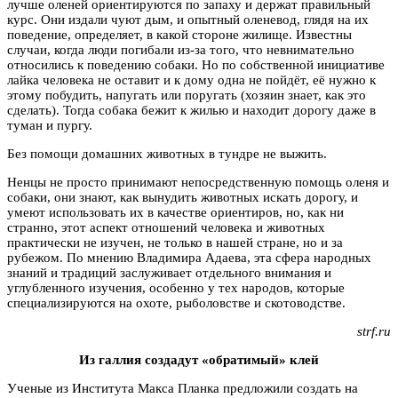
лучше оленей ориентируются по запаху и держат правильный
курс. Они издали чуют дым, и опытный оленевод, глядя на их
поведение, определяет, в какой стороне жилище. Известны
случаи, когда люди погибали из-за того, что невнимательно
относились к поведению собаки. Но по собственной инициативе
лайка человека не оставит и к дому одна не пойдёт, её нужно к
этому побудить, напугать или поругать (хозяин знает, как это
сделать). Тогда собака бежит к жилью и находит дорогу даже в
туман и пургу.
Без помощи домашних животных в тундре не выжить.
Ненцы не просто принимают непосредственную помощь оленя и
собаки, они знают, как вынудить животных искать дорогу, и
умеют использовать их в качестве ориентиров, но, как ни
странно, этот аспект отношений человека и животных
практически не изучен, не только в нашей стране, но и за
рубежом. По мнению Владимира Адаева, эта сфера народных
знаний и традиций заслуживает отдельного внимания и
углубленного изучения, особенно у тех народов, которые
специализируются на охоте, рыболовстве и скотоводстве.
strf.ru
Из галлия создадут «обратимый» клей
Ученые из Института Макса Планка предложили создать на