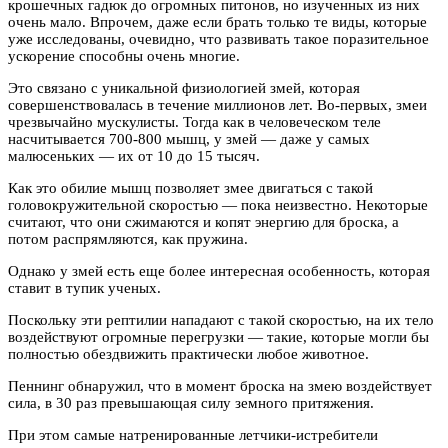
крошечных гадюк до огромных питонов, но изученных из них
очень мало. Впрочем, даже если брать только те виды, которые
уже исследованы, очевидно, что развивать такое поразительное
ускорение способны очень многие.
Это связано с уникальной физиологией змей, которая
совершенствовалась в течение миллионов лет. Во-первых, змеи
чрезвычайно мускулисты. Тогда как в человеческом теле
насчитывается 700-800 мышц, у змей — даже у самых
малюсеньких — их от 10 до 15 тысяч.
Как это обилие мышц позволяет змее двигаться с такой
головокружительной скоростью — пока неизвестно. Некоторые
считают, что они сжимаются и копят энергию для броска, а
потом распрямляются, как пружина.
Однако у змей есть еще более интересная особенность, которая
ставит в тупик ученых.
Поскольку эти рептилии нападают с такой скоростью, на их тело
воздействуют огромные перегрузки — такие, которые могли бы
полностью обездвижить практически любое животное.
Пеннинг обнаружил, что в момент броска на змею воздействует
сила, в 30 раз превышающая силу земного притяжения.
При этом самые натренированные летчики-истребители