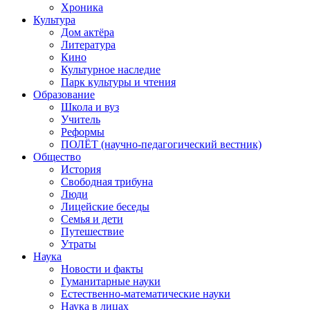
Хроника
Культура
Дом актёра
Литература
Кино
Культурное наследие
Парк культуры и чтения
Образование
Школа и вуз
Учитель
Реформы
ПОЛЁТ (научно-педагогический вестник)
Общество
История
Свободная трибуна
Люди
Лицейские беседы
Семья и дети
Путешествие
Утраты
Наука
Новости и факты
Гуманитарные науки
Естественно-математические науки
Наука в лицах