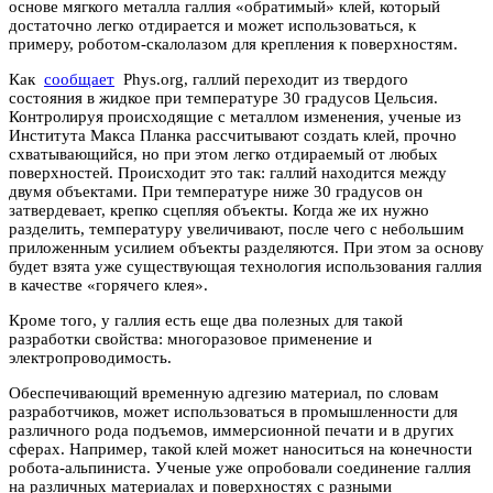
основе мягкого металла галлия «обратимый» клей, который
достаточно легко отдирается и может использоваться, к
примеру, роботом-скалолазом для крепления к поверхностям.
Как
сообщает
Phys.org, галлий переходит из твердого
состояния в жидкое при температуре 30 градусов Цельсия.
Контролируя происходящие с металлом изменения, ученые из
Института Макса Планка рассчитывают создать клей, прочно
схватывающийся, но при этом легко отдираемый от любых
поверхностей. Происходит это так: галлий находится между
двумя объектами. При температуре ниже 30 градусов он
затвердевает, крепко сцепляя объекты. Когда же их нужно
разделить, температуру увеличивают, после чего с небольшим
приложенным усилием объекты разделяются. При этом за основу
будет взята уже существующая технология использования галлия
в качестве «горячего клея».
Кроме того, у галлия есть еще два полезных для такой
разработки свойства: многоразовое применение и
электропроводимость.
Обеспечивающий временную адгезию материал, по словам
разработчиков, может использоваться в промышленности для
различного рода подъемов, иммерсионной печати и в других
сферах. Например, такой клей может наноситься на конечности
робота-альпиниста. Ученые уже опробовали соединение галлия
на различных материалах и поверхностях с разными