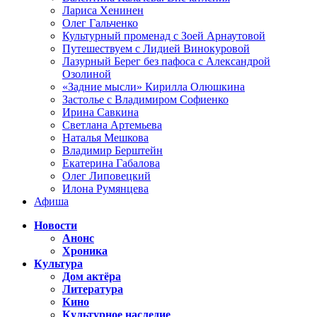
Лариса Хенинен
Олег Гальченко
Культурный променад с Зоей Арнаутовой
Путешествуем с Лидией Винокуровой
Лазурный Берег без пафоса с Александрой
Озолиной
«Задние мысли» Кирилла Олюшкина
Застолье с Владимиром Софиенко
Ирина Савкина
Светлана Артемьева
Наталья Мешкова
Владимир Берштейн
Екатерина Габалова
Олег Липовецкий
Илона Румянцева
Афиша
Новости
Анонс
Хроника
Культура
Дом актёра
Литература
Кино
Культурное наследие