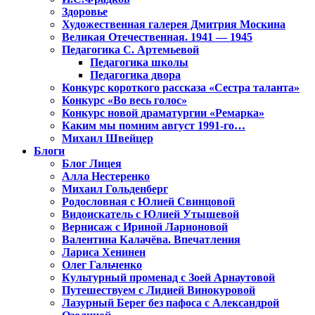
Здоровье
Художественная галерея Дмитрия Москина
Великая Отечественная. 1941 — 1945
Педагогика С. Артемьевой
Педагогика школы
Педагогика двора
Конкурс короткого рассказа «Сестра таланта»
Конкурс «Во весь голос»
Конкурс новой драматургии «Ремарка»
Каким мы помним август 1991-го…
Михаил Швейцер
Блоги
Блог Лицея
Алла Нестеренко
Михаил Гольденберг
Родословная с Юлией Свинцовой
Видоискатель с Юлией Утышевой
Вернисаж с Ириной Ларионовой
Валентина Калачёва. Впечатления
Лариса Хенинен
Олег Гальченко
Культурный променад с Зоей Арнаутовой
Путешествуем с Лидией Винокуровой
Лазурный Берег без пафоса с Александрой