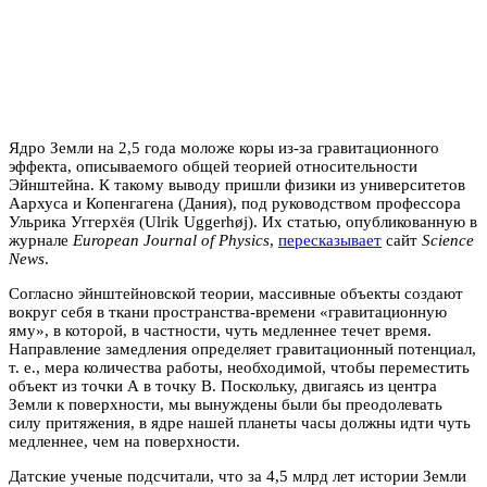
Ядро Земли на 2,5 года моложе коры из-за гравитационного
эффекта, описываемого общей теорией относительности
Эйнштейна. К такому выводу пришли физики из университетов
Аархуса и Копенгагена (Дания), под руководством профессора
Ульрика Уггерхёя (Ulrik Uggerhøj). Их статью, опубликованную в
журнале
European Journal of Physics
,
пересказывает
сайт
Science
News
.
Согласно эйнштейновской теории, массивные объекты создают
вокруг себя в ткани пространства-времени «гравитационную
яму», в которой, в частности, чуть медленнее течет время.
Направление замедления определяет гравитационный потенциал,
т. е., мера количества работы, необходимой, чтобы переместить
объект из точки А в точку B. Поскольку, двигаясь из центра
Земли к поверхности, мы вынуждены были бы преодолевать
силу притяжения, в ядре нашей планеты часы должны идти чуть
медленнее, чем на поверхности.
Датские ученые подсчитали, что за 4,5 млрд лет истории Земли