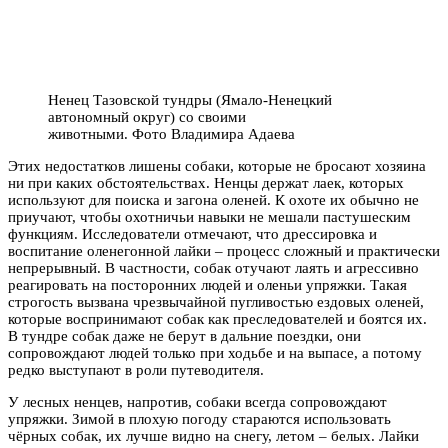
Ненец Тазовской тундры (Ямало-Ненецкий
автономный округ) со своими
животными. Фото Владимира Адаева
Этих недостатков лишены собаки, которые не бросают хозяина
ни при каких обстоятельствах. Ненцы держат лаек, которых
используют для поиска и загона оленей. К охоте их обычно не
приучают, чтобы охотничьи навыки не мешали пастушеским
функциям. Исследователи отмечают, что дрессировка и
воспитание оленегонной лайки – процесс сложный и практически
непрерывный. В частности, собак отучают лаять и агрессивно
реагировать на посторонних людей и оленьи упряжки. Такая
строгость вызвана чрезвычайной пугливостью ездовых оленей,
которые воспринимают собак как преследователей и боятся их.
В тундре собак даже не берут в дальние поездки, они
сопровождают людей только при ходьбе и на выпасе, а потому
редко выступают в роли путеводителя.
У лесных ненцев, напротив, собаки всегда сопровождают
упряжки. Зимой в плохую погоду стараются использовать
чёрных собак, их лучше видно на снегу, летом – белых. Лайки