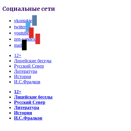
Социальные сети
vkontakte
twitter
youtube
zen-yandex
mail
12+
Лицейские беседы
Русский Север
Литература
История
И.С.Фрадков
12+
Лицейские беседы
Русский Север
Литература
История
И.С.Фрадков