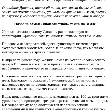
О впадине Данакил, похожей на то, как могла бы выглядеть
жизнь на других планетах, уникальной физиологии змей, зверях
на службе у человека и других новостях науки в нашем обзоре.
Названа самая «инопланетная» точка на Земле
Ученые назвали впадину Данакил, расположенную на
территории Эфиопии, самым «инопланетным» местом Земли.
По словам исследователей, здесь существует не менее трех
экстремальных экосистем, которые похожи на то, как могла бы
выглядеть жизнь на других планетах.
В апреле текущего года Фелипе Гомез из Астробиологического
центра Испании и его коллеги приступили к изучению этого
необычного и причудливо выглядящего «инопланетного мира».
Впадина возникла в результате столкновения трех литосферных
плит. Благодаря порождаемой вулканической активности, в
настоящее время по среднегодовым температурам эта впадина
является самым жарким местом на планете.
Вода, попадающая во впадину, находящуюся на 100 метров ниже
уровня моря, проходит через разогретые потоками лавы породы.
Благодаря этому вода обогащается неорганическими
соединениями и превращается в «наваристый» и крайне кислый