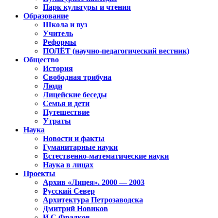
Парк культуры и чтения
Образование
Школа и вуз
Учитель
Реформы
ПОЛЁТ (научно-педагогический вестник)
Общество
История
Свободная трибуна
Люди
Лицейские беседы
Семья и дети
Путешествие
Утраты
Наука
Новости и факты
Гуманитарные науки
Естественно-математические науки
Наука в лицах
Проекты
Архив «Лицея». 2000 — 2003
Русский Север
Архитектура Петрозаводска
Дмитрий Новиков
И.С.Фрадков