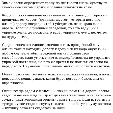
Зимой олени определяют тропу по плотности снега, чувствуют
занесённые снегом овраги и останавливаются на краю.
Когда упряжка внезапно останавливается, оленевод осторожно
прощупывает хореем (длинным шестом, которым погоняют
оленей) дорогу впереди, чтобы убедиться, не на краю ли он
оврага. Хорошо обученный передовой, то есть ведущий в
упряжке олень, до последнего ведёт упряжку к чуму, несмотря
на пургу и ветер.
Среди ненцев нет единого мнения о том, врождённый ли у
оленей талант находить дорогу к дому или их надо обучать. В
любом случае, чтобы передовой олень проявил свои
способности, надо уметь с ним взаимодействовать: не управлять
упряжкой постоянно, но в то же время и не полагаться слепо на
передового. Неумелым обращением можно испортить животное.
Олени чувствуют близость волков и приближение метели, и по их
поведению ненцы узнают, какая будет погода и безопасны ли
окрестности.
Олени всегда рядом с людьми, и свежий помёт на дороге, оленье
стадо, заметный издали пар от дыхания животных и характерные
звуки служат хорошими ориентирами в тундре. Если встретить в
тундре чужое стадо и спугнуть оленей, они бегут к чуму хозяина
– путнику остаётся следовать за ними.