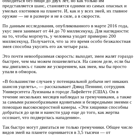
обходиться без пищи до двух лет, но как только им
представляется шанс, становятся одними из самых опасных и
умелых охотников на планете. И, как и у всех змей, их главное
оружие — не в размере и не в силе, а в скорости.
По данным исследования, опубликованного в марте 2016 года,
укус змеи занимает от 44 до 70 миллисекунд. Для наглядности:
на то, чтобы моргнуть, у человека уходит примерно 200
миллисекунд. Получается, что за это время особо безжалостная
змея способна укусить его аж четыре раза.
Это почти невообразимая скорость: выходит, змеи жалят гораздо
быстрее, чем мы можем пошевелиться. На самом деле, если бы
мы двигались с таким же ускорением, как змеи, мы бы просто
упали в обморок.
«В большинстве случаев у потенциальной добычи нет никаких
шансов уцелеть», — рассказывает Дэвид Пеннинг, сотрудник
Университета Луизианы в городе Лафейетте (США). Он в
течение нескольких месяцев наблюдал за гремучниками, а также
за самыми разнообразными ядовитыми и безвредными змеями с
помощью высокоскоростной камеры. «Эти хищники способны
добраться до цели и нанести удар еще до того, как жертва
осознает, что подверглась нападению».
Так быстро могут двигаться не только гремучники. Общее число
видов змей на планете оценивается в 3,5 тысячи — от