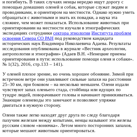
и погибнуть. В таких случаях ненцы нередко ищут дорогу с
помощью домашних оленей и собак, которые служат людям и
проводниками, и ориентиром на местности. Однако нужно уметь
обращаться с животными и знать их повадки, а наука эта
сложнее, чем может показаться. Использование животных при
ориентировании на местности изучали в этнографических
экспедициях сотрудники
сектора этнологии
Института проблем
освоения Севера СО РАН
под руководством кандидата
исторических наук Владимира Николаевича Адаева. Результаты
исследования опубликованы в журнале «Вестник археологии,
антропологии и этнографии» (Адаев В.Н. «Ненецкие приемы
ориентирования в пути: использование помощи оленя и собаки».
№ 1(32), 2016, стр.133 – 141).
У оленей плохое зрение, но очень хорошее обоняние. Зимой при
встречном ветре они улавливают сильные запахи на расстоянии
25–30 км, при боковом – на несколько меньшем. Олени издали
чувствуют запах оленьего стада, стойбища или идущих по
тундре людей, поворачивают головы и начинают принюхиваться.
Знающие оленеводы это замечают и позволяют упряжке
двигаться в нужную сторону.
Олени также легко находят друг друга по следу благодаря
пахучим железам между копытами, ненцы называют эти железы
русским словом «вонючка». Летом много посторонних запахов,
которые мешают животным ориентироваться.