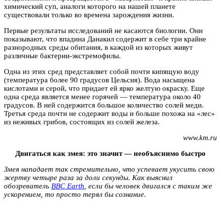
химический суп, аналоги которого на нашей планете
существовали только во времена зарождения жизни.
Первые результаты исследований не касаются биологии. Они
показывают, что впадина Данакил содержит в себе три крайне
разнородных среды обитания, в каждой из которых живут
различные бактерии-экстремофилы.
Одна из этих сред представляет собой почти кипящую воду
(температура более 90 градусов Цельсия). Вода насыщена
кислотами и серой, что придает ей ярко желтую окраску. Еще
одна среда является менее горячей — температура около 40
градусов. В ней содержится большое количество солей меди.
Третья среда почти не содержит воды и больше похожа на «лес»
из неживых грибов, состоящих из солей железа.
www.km.ru
Двигаться как змея: это значит — необъяснимо быстро
Змея нападает так стремительно, что успевает укусить свою
жертву четыре раза за доли секунды. Как выяснил
обозреватель
BBC Earth
, если бы человек двигался с таким же
ускорением, то просто терял бы сознание.