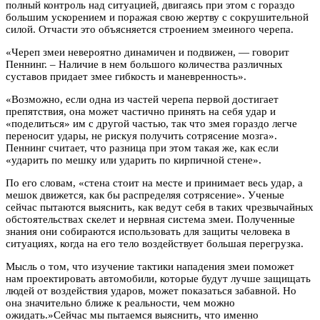
полный контроль над ситуацией, двигаясь при этом с гораздо
большим ускорением и поражая свою жертву с сокрушительной
силой. Отчасти это объясняется строением змеиного черепа.
«Череп змеи невероятно динамичен и подвижен, — говорит
Пеннинг. – Наличие в нем большого количества различных
суставов придает змее гибкость и маневренность».
«Возможно, если одна из частей черепа первой достигает
препятствия, она может частично принять на себя удар и
«поделиться» им с другой частью, так что змея гораздо легче
переносит удары, не рискуя получить сотрясение мозга».
Пеннинг считает, что разница при этом такая же, как если
«ударить по мешку или ударить по кирпичной стене».
По его словам, «стена стоит на месте и принимает весь удар, а
мешок движется, как бы распределяя сотрясение». Ученые
сейчас пытаются выяснить, как ведут себя в таких чрезвычайных
обстоятельствах скелет и нервная система змеи. Полученные
знания они собираются использовать для защиты человека в
ситуациях, когда на его тело воздействует большая перегрузка.
Мысль о том, что изучение тактики нападения змеи поможет
нам проектировать автомобили, которые будут лучше защищать
людей от воздействия ударов, может показаться забавной. Но
она значительно ближе к реальности, чем можно
ожидать.»Сейчас мы пытаемся выяснить, что именно