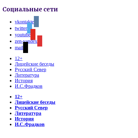
Социальные сети
vkontakte
twitter
youtube
zen-yandex
mail
12+
Лицейские беседы
Русский Север
Литература
История
И.С.Фрадков
12+
Лицейские беседы
Русский Север
Литература
История
И.С.Фрадков