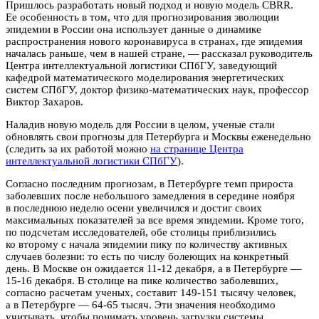
Пришлось разработать новый подход и новую модель CBRR.
Ее особенность в том, что для прогнозирования эволюции
эпидемии в России она использует данные о динамике
распространения нового коронавируса в странах, где эпидемия
началась раньше, чем в нашей стране, — рассказал руководитель
Центра интеллектуальной логистики СПбГУ, заведующий
кафедрой математического моделирования энергетических
систем СПбГУ, доктор физико-математических наук, профессор
Виктор Захаров.
Наладив новую модель для России в целом, ученые стали
обновлять свои прогнозы для Петербурга и Москвы еженедельно
(следить за их работой можно
на странице Центра
интеллектуальной логистики СПбГУ
).
Согласно последним прогнозам, в Петербурге темп прироста
заболевших после небольшого замедления в середине ноября
в последнюю неделю осени увеличился и достиг своих
максимальных показателей за все время эпидемии. Кроме того,
по подсчетам исследователей, обе столицы приблизились
ко второму с начала эпидемии пику по количеству активных
случаев болезни: то есть по числу болеющих на конкретный
день. В Москве он ожидается 11-12 декабря, а в Петербурге —
15-16 декабря. В столице на пике количество заболевших,
согласно расчетам ученых, составит 149-151 тысячу человек,
а в Петербурге — 64-65 тысяч. Эти значения необходимо
учитывать, чтобы понимать уровень загрузки системы