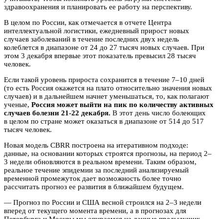
здравоохранения и планировать ее работу на перспективу.
В целом по России, как отмечается в отчете Центра
интеллектуальной логистики, ежедневный прирост новых
случаев заболеваний в течение последних двух недель
колеблется в диапазоне от 24 до 27 тысяч новых случаев. При
этом 3 декабря впервые этот показатель превысил 28 тысяч
человек.
Если такой уровень прироста сохранится в течение 7–10 дней
(то есть Россия окажется на плато относительно значения новых
случаев) и в дальнейшем начнет уменьшаться, то, как полагают
ученые,
Россия может выйти на пик по количеству активных
случаев болезни 21-22 декабря.
В этот день число болеющих
в целом по стране может оказаться в диапазоне от 514 до 517
тысяч человек.
Новая модель CBRR построена на итеративном подходе:
данные, на основании которых строятся прогнозы, на период 2–
3 недели обновляются в реальном времени. Таким образом,
реальное течение эпидемии за последний анализируемый
временной промежуток дает возможность более точно
рассчитать прогноз ее развития в ближайшем будущем.
— Прогноз по России и США весной строился на 2–3 недели
вперед от текущего момента времени, а в прогнозах для
Петербурга и Москвы мы опираемся на данные предыдущих