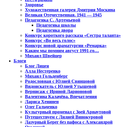
Здоровье
Художественная галерея Дмитрия Москина
Великая Отечественная. 1941 — 1945
Педагогика С. Артемьевой
Педагогика школы
Педагогика двора
Конкурс короткого рассказа «Сестра таланта»
Конкурс «Во весь голос»
Конкурс новой драматургии «Ремарка»
Каким мы помним август 1991-го…
Михаил Швейцер
Блоги
Блог Лицея
Алла Нестеренко
Михаил Гольденберг
Родословная с Юлией Свинцовой
Видоискатель с Юлией Утышевой
Вернисаж с Ириной Ларионовой
Валентина Калачёва. Впечатления
Лариса Хенинен
Олег Гальченко
Культурный променад с Зоей Арнаутовой
Путешествуем с Лидией Винокуровой
Лазурный Берег без пафоса с Александрой