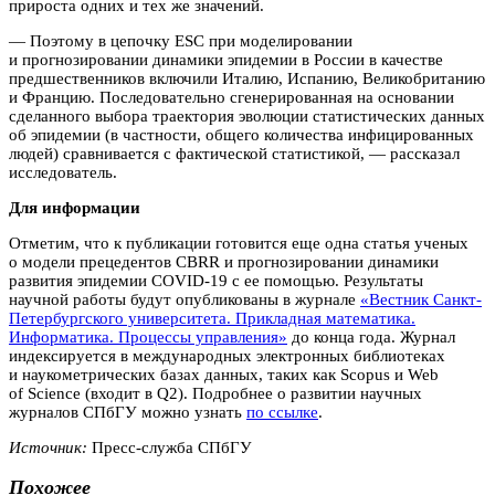
прироста одних и тех же значений.
— Поэтому в цепочку ESC при моделировании
и прогнозировании динамики эпидемии в России в качестве
предшественников включили Италию, Испанию, Великобританию
и Францию. Последовательно сгенерированная на основании
сделанного выбора траектория эволюции статистических данных
об эпидемии (в частности, общего количества инфицированных
людей) сравнивается с фактической статистикой, — рассказал
исследователь.
Для информации
Отметим, что к публикации готовится еще одна статья ученых
о модели прецедентов CBRR и прогнозировании динамики
развития эпидемии COVID-19 с ее помощью. Результаты
научной работы будут опубликованы в журнале
«Вестник Санкт-
Петербургского университета. Прикладная математика.
Информатика. Процессы управления»
до конца года. Журнал
индексируется в международных электронных библиотеках
и наукометрических базах данных, таких как Scopus и Web
of Science (входит в Q2). Подробнее о развитии научных
журналов СПбГУ можно узнать
по ссылке
.
Источник:
Пресс-служба СПбГУ
Похожее