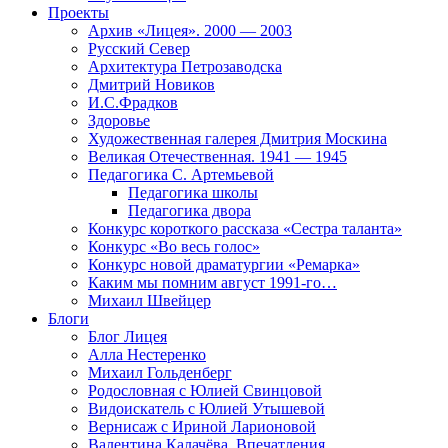
Проекты
Архив «Лицея». 2000 — 2003
Русский Север
Архитектура Петрозаводска
Дмитрий Новиков
И.С.Фрадков
Здоровье
Художественная галерея Дмитрия Москина
Великая Отечественная. 1941 — 1945
Педагогика С. Артемьевой
Педагогика школы
Педагогика двора
Конкурс короткого рассказа «Сестра таланта»
Конкурс «Во весь голос»
Конкурс новой драматургии «Ремарка»
Каким мы помним август 1991-го…
Михаил Швейцер
Блоги
Блог Лицея
Алла Нестеренко
Михаил Гольденберг
Родословная с Юлией Свинцовой
Видоискатель с Юлией Утышевой
Вернисаж с Ириной Ларионовой
Валентина Калачёва. Впечатления