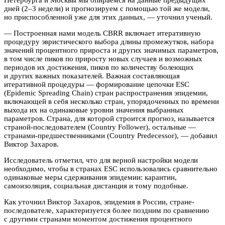
дней (2–3 недели) и прогнозируем с помощью той же модели,
но приспособленной уже для этих данных, — уточнил ученый.
— Построенная нами модель CBRR включает итеративную
процедуру эвристического выбора длины промежутков, набора
значений процентного прироста и других значимых параметров,
в том числе пиков по приросту новых случаев и возможных
периодов их достижения, пиков по количеству болеющих
и других важных показателей. Важная составляющая
итеративной процедуры — формирование цепочки ESC
(Epidemic Spreading Chain) стран распространения эпидемии,
включающей в себя несколько стран, упорядоченных по времени
выхода их на одинаковые уровни значения выбранных
параметров. Страна, для которой строится прогноз, называется
страной-последователем (Country Follower), остальные —
странами-предшественниками (Country Predecessor), — добавил
Виктор Захаров.
Исследователь отметил, что для верной настройки модели
необходимо, чтобы в странах ESC использовались сравнительно
одинаковые меры сдерживания эпидемии: карантин,
самоизоляция, социальная дистанция и тому подобные.
Как уточнил Виктор Захаров, эпидемия в России, стране-
последователе, характеризуется более поздним по сравнению
с другими странами моментом достижения процентного