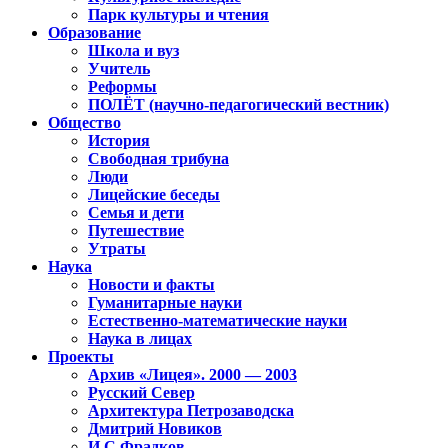
Парк культуры и чтения
Образование
Школа и вуз
Учитель
Реформы
ПОЛЁТ (научно-педагогический вестник)
Общество
История
Свободная трибуна
Люди
Лицейские беседы
Семья и дети
Путешествие
Утраты
Наука
Новости и факты
Гуманитарные науки
Естественно-математические науки
Наука в лицах
Проекты
Архив «Лицея». 2000 — 2003
Русский Север
Архитектура Петрозаводска
Дмитрий Новиков
И.С.Фрадков