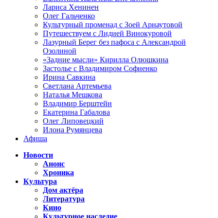
Лариса Хенинен
Олег Гальченко
Культурный променад с Зоей Арнаутовой
Путешествуем с Лидией Винокуровой
Лазурный Берег без пафоса с Александрой
Озолиной
«Задние мысли» Кирилла Олюшкина
Застолье с Владимиром Софиенко
Ирина Савкина
Светлана Артемьева
Наталья Мешкова
Владимир Берштейн
Екатерина Габалова
Олег Липовецкий
Илона Румянцева
Афиша
Новости
Анонс
Хроника
Культура
Дом актёра
Литература
Кино
Культурное наследие