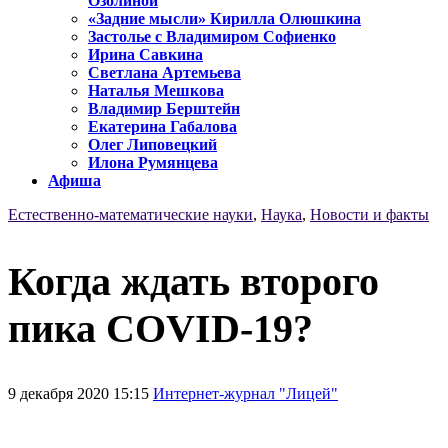
Озолиной
«Задние мысли» Кирилла Олюшкина
Застолье с Владимиром Софиенко
Ирина Савкина
Светлана Артемьева
Наталья Мешкова
Владимир Берштейн
Екатерина Габалова
Олег Липовецкий
Илона Румянцева
Афиша
Естественно-математические науки
,
Наука
,
Новости и факты
Когда ждать второго
пика COVID-19?
9 декабря 2020 15:15
Интернет-журнал "Лицей"