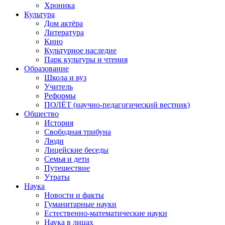
Хроника
Культура
Дом актёра
Литература
Кино
Культурное наследие
Парк культуры и чтения
Образование
Школа и вуз
Учитель
Реформы
ПОЛЁТ (научно-педагогический вестник)
Общество
История
Свободная трибуна
Люди
Лицейские беседы
Семья и дети
Путешествие
Утраты
Наука
Новости и факты
Гуманитарные науки
Естественно-математические науки
Наука в лицах