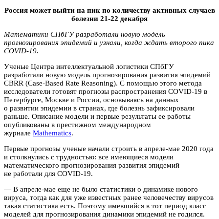
Россия может выйти на пик по количеству активных случаев
болезни 21-22 декабря
Математики СПбГУ разработали новую модель
прогнозирования эпидемий и узнали, когда ждать второго пика
COVID-19.
Ученые Центра интеллектуальной логистики СПбГУ
разработали новую модель прогнозирования развития эпидемий
CBRR (Case-Based Rate Reasoning). С помощью этого метода
исследователи готовят прогнозы распространения COVID-19 в
Петербурге, Москве и России, основываясь на данных
о развитии эпидемии в странах, где болезнь зафиксировали
раньше. Описание модели и первые результаты ее работы
опубликованы в престижном международном
журнале
Mathematics
.
Первые прогнозы ученые начали строить в апреле-мае 2020 года
и столкнулись с трудностью: все имеющиеся модели
математического прогнозирования развития эпидемий
не работали для COVID-19.
— В апреле-мае еще не было статистики о динамике нового
вируса, тогда как для уже известных ранее человечеству вирусов
такая статистика есть. Поэтому имевшийся в тот период класс
моделей для прогнозирования динамики эпидемий не годился.