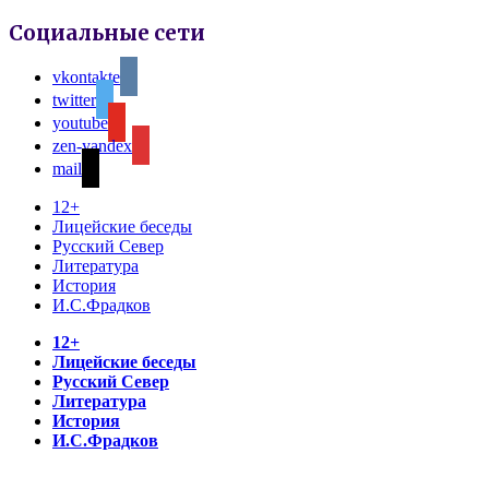
Социальные сети
vkontakte
twitter
youtube
zen-yandex
mail
12+
Лицейские беседы
Русский Север
Литература
История
И.С.Фрадков
12+
Лицейские беседы
Русский Север
Литература
История
И.С.Фрадков