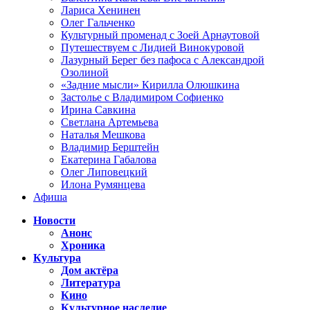
Лариса Хенинен
Олег Гальченко
Культурный променад с Зоей Арнаутовой
Путешествуем с Лидией Винокуровой
Лазурный Берег без пафоса с Александрой
Озолиной
«Задние мысли» Кирилла Олюшкина
Застолье с Владимиром Софиенко
Ирина Савкина
Светлана Артемьева
Наталья Мешкова
Владимир Берштейн
Екатерина Габалова
Олег Липовецкий
Илона Румянцева
Афиша
Новости
Анонс
Хроника
Культура
Дом актёра
Литература
Кино
Культурное наследие