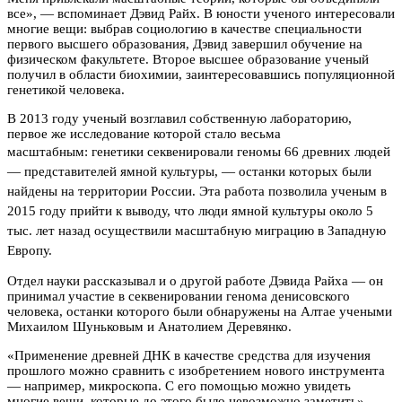
все», — вспоминает Дэвид Райх. В юности ученого интересовали
многие вещи: выбрав социологию в качестве специальности
первого высшего образования, Дэвид завершил обучение на
физическом факультете. Второе высшее образование ученый
получил в области биохимии, заинтересовавшись популяционной
генетикой человека.
В 2013 году ученый возглавил собственную лабораторию,
первое же исследование которой стало весьма
масштабным:
генетики секвенировали геномы 66 древних людей
— представителей ямной культуры, — останки которых были
найдены на территории России. Эта работа позволила ученым в
2015 году прийти к выводу, что люди ямной культуры около 5
тыс. лет назад осуществили масштабную миграцию в Западную
Европу.
Отдел науки рассказывал и о другой работе Дэвида Райха — он
принимал участие в секвенировании генома денисовского
человека, останки которого были обнаружены на Алтае учеными
Михаилом Шуньковым и Анатолием Деревянко.
«Применение древней ДНК в качестве средства для изучения
прошлого можно сравнить с изобретением нового инструмента
— например, микроскопа. С его помощью можно увидеть
многие вещи, которые до этого было невозможно заметить», —