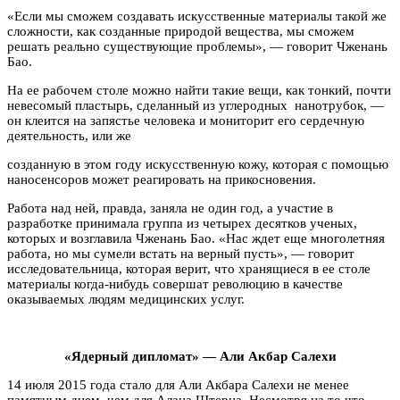
«Если мы сможем создавать искусственные материалы такой же
сложности, как созданные природой вещества, мы сможем
решать реально существующие проблемы», — говорит Чженань
Бао.
На ее рабочем столе можно найти такие вещи, как тонкий, почти
невесомый пластырь, сделанный из углеродных нанотрубок, —
он клеится на запястье человека и мониторит его сердечную
деятельность, или же
созданную в этом году искусственную кожу, которая с помощью
наносенсоров может реагировать на прикосновения.
Работа над ней, правда, заняла не один год, а участие в
разработке принимала группа из четырех десятков ученых,
которых и возглавила Чженань Бао. «Нас ждет еще многолетняя
работа, но мы сумели встать на верный пусть», — говорит
исследовательница, которая верит, что хранящиеся в ее столе
материалы когда-нибудь совершат революцию в качестве
оказываемых людям медицинских услуг.
«Ядерный дипломат» — Али Акбар Салехи
14 июля 2015 года стало для Али Акбара Салехи не менее
памятным днем, чем для Алана Штерна. Несмотря на то что