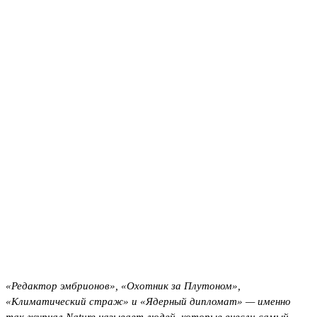
«Редактор эмбрионов», «Охотник за Плутоном»,
«Климатический страж» и «Ядерный дипломат» — именно
так журнал Nature называет людей, которые внесли самый