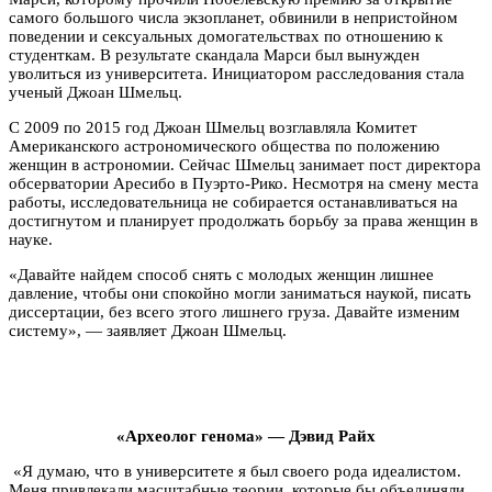
самого большого числа экзопланет, обвинили в непристойном
поведении и сексуальных домогательствах по отношению к
студенткам. В результате скандала Марси был вынужден
уволиться из университета. Инициатором расследования стала
ученый Джоан Шмельц.
С 2009 по 2015 год Джоан Шмельц возглавляла Комитет
Американского астрономического общества по положению
женщин в астрономии. Сейчас Шмельц занимает пост директора
обсерватории Аресибо в Пуэрто-Рико. Несмотря на смену места
работы, исследовательница не собирается останавливаться на
достигнутом и планирует продолжать борьбу за права женщин в
науке.
«Давайте найдем способ снять с молодых женщин лишнее
давление, чтобы они спокойно могли заниматься наукой, писать
диссертации, без всего этого лишнего груза. Давайте изменим
систему», — заявляет Джоан Шмельц.
«Археолог генома» — Дэвид Райх
«Я думаю, что в университете я был своего рода идеалистом.
Меня привлекали масштабные теории, которые бы объединяли