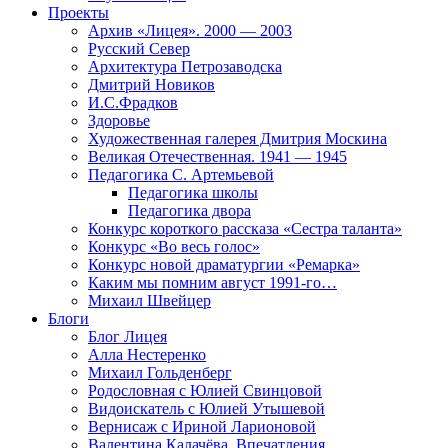
Проекты
Архив «Лицея». 2000 — 2003
Русский Север
Архитектура Петрозаводска
Дмитрий Новиков
И.С.Фрадков
Здоровье
Художественная галерея Дмитрия Москина
Великая Отечественная. 1941 — 1945
Педагогика С. Артемьевой
Педагогика школы
Педагогика двора
Конкурс короткого рассказа «Сестра таланта»
Конкурс «Во весь голос»
Конкурс новой драматургии «Ремарка»
Каким мы помним август 1991-го…
Михаил Швейцер
Блоги
Блог Лицея
Алла Нестеренко
Михаил Гольденберг
Родословная с Юлией Свинцовой
Видоискатель с Юлией Утышевой
Вернисаж с Ириной Ларионовой
Валентина Калачёва. Впечатления