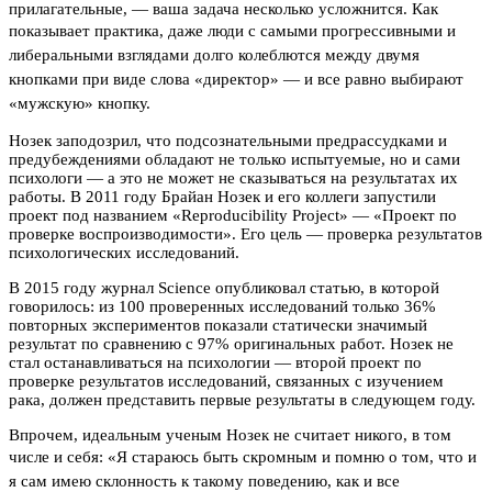
прилагательные, — ваша задача несколько усложнится. Как
показывает практика, даже
люди с самыми прогрессивными и
либеральными взглядами долго колеблются между двумя
кнопками при виде слова «директор» — и все равно выбирают
«мужскую» кнопку.
Нозек заподозрил, что подсознательными предрассудками и
предубеждениями обладают не только испытуемые, но и сами
психологи — а это не может не сказываться на результатах их
работы. В 2011 году Брайан Нозек и его коллеги запустили
проект под названием «Reproducibility Project» — «Проект по
проверке воспроизводимости». Его цель — проверка результатов
психологических исследований.
В 2015 году журнал Science опубликовал статью, в которой
говорилось: из 100 проверенных исследований только 36%
повторных экспериментов показали статически значимый
результат по сравнению с 97% оригинальных работ. Нозек не
стал останавливаться на психологии — второй проект по
проверке результатов исследований, связанных с изучением
рака, должен представить первые результаты в следующем году.
Впрочем, идеальным ученым Нозек не считает никого, в том
числе и себя:
«Я стараюсь быть скромным и помню о том, что и
я сам имею склонность к такому поведению, как и все