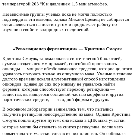
температурой 203 °К и давлением 1,5 млн атмосфер.
Независимые группы ученых пока не могли полностью
подтвердить эти выводы, однако Михаил Еремец не собирается
останавливаться на достигнутом и продолжает работу по
изучению свойств водородных соединений.
«Революционер ферментации» — Кристина Смоулк
Кристина Смоулк, занимающаяся синтетической биологией,
сумела создать штамм дрожжей, способный производить
опиоиды — мощное обезболивающее средство, которое до этого
удавалось получать только из опиумного мака. Ученые в течение
долгого времени искали альтернативный способ изготовления
опиоидов, однако до сих пор никому не удавалось найти
фермент, который способствует переходу ретикулина —
вещества, являющегося составной частью морфина и других
наркотических средств, — из одной формы в другую.
В основном лаборатории занимались тем, что пытались
получить ретикулин непосредственно из мака. Однако Кристина
Смоулк пошла другим путем: она
искала в ДНК мака участки,
которые могли бы отвечать за синтез ретикулина, после чего
совместила эти участки, сделав из них один ген. Он собирался