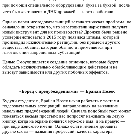
при помощи специального оборудования, буква за буквой, после
чего был «вставлен» в ДНК дрожжей — и это сработало.
Однако перед исследовательницей встала этическая проблема: не
означало ли открытие то, что изготовители наркотиков получат
новый инструмент для их производства? Дрожжи было решено
усовершенствовать: в 2015 году появился штамм, который
производил исключительно ретикулин, без примеси другого
вещества, тебаина, который обычно и применяется при
изготовлении запрещенных субстанций.
Целью Смоулк является создание опиоидов, которые будут
обладать исключительно обезболивающим действием и не
вызовут зависимости или других побочных эффектов.
«Борец с предубеждениями» — Брайан Нозек
Будучи студентом, Брайан Нозек начал работать с тестами
подсознательных ассоциаций, направленных на выявление
невольных предубеждений людей. Сначала подобный тест может
показаться весьма простым: вас попросят нажимать на левую
кнопку, когда на экране появится мужское имя, и на правую —
при виде женского имени. Однако если к именам добавить
другие слова — названия профессий, качеств характера,