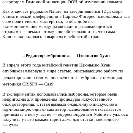
секретарем Рамочной конвенции ООН об изменении климата.
Как отмечает редакция Nature, на завершившейся 12 декабря
климатической конференции в Париже Фигерес использовала все
свое политическое мастерство, чтобы добиться
взаимопонимания между развитыми и развивающимися
странами — немало этому способствовало и то, что сама
Кристиана родилась и выросла в небогатой стране.
«Редактор эмбрионов» — Цзюньцзю Хуан
В апреле этого года китайский генетик Цзюньцзю Хуан
опубликовал
первую в мире статью, описывающую работу по
редактированию генома человеческого эмбриона с помощью
методики CRISPR — Cas9.
В экспериментах использовались эмбрионы, которые были
непригодны для проведения процедуры искусственного
оплодотворения. Статья вызвала оживленную дискуссию в
научном мире, однако сам автор исследования отказывается
принимать в ней участие — корреспондентам Nature не удалось
получить у него комментарий даже для статьи новогоднего
выпуска.