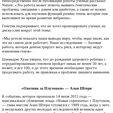
Непосредственно после публикации работы ученый рассказал
Nature: «Эта работа может помочь выявить генетические
проблемы, связанные с раком или диабетом, а также ее можно
использовать для изучения функций разных генов, которые они
выполняют во время развития эмбриона».
Генетик подчеркивает, что не хотел провоцировать ученых на
дискуссию вокруг этой темы:
«Мы хотели показать наши выводы миру, чтобы люди знали, как
это на самом деле работает. Наше исследование — базовая
работа, которая демонстрирует весь риск, к которому ведут
изменения генов».
Цзюньцзю Хуан уверен, что до рождения здорового ребенка с
отредактированным геномом пройдет никак не менее 50 лет, а
может, и все 100, а до этого времени необходимо просто
продолжать работу, не привлекая к проблеме лишнего внимания.
«Охотник за Плутоном» — Алан Штерн
К событию, которое произошло 14 июля 2015 года —
максимальное сближение зонда «Новые горизонты» с Плутоном,
— глава миссии Алан Штерн готовился с 1989 года, когда у него
и нескольких других молодых исследователей возникла идея