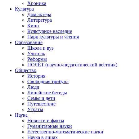
Хроника
Культура
Дом актёра
Литература
Кино
Культурное наследие
Парк культуры и чтения
Образование
Школа и вуз
Учитель
Реформы
ПОЛЁТ (научно-педагогический вестник)
Общество
История
Свободная трибуна
Люди
Лицейские беседы
Семья и дети
Путешествие
Утраты
Наука
Новости и факты
Гуманитарные науки
Естественно-математические науки
Наука в лицах