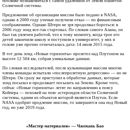
поближе познакомиться с самой удаленной от Земли планетой
Солнечной системы.
Предложение об организации миссии было подано в NASA,
однако в 2000 году ученые получили отказ — по финансовым
соображениям. Однако Штерн не зря продолжал бороться: в
2006 году зонд все-так стартовал. По словам самого Алана, он
был так увлечен работой, что к тому моменту, когда трое его
детей закончили школу и поступили в университет, у них в
голове уже прочно отпечаталась дата: 14 июля 2015 года.
В тот день зонд «Новые горизонты» пролетел над Плутоном на
высоте 12 504 км, собрав уникальные данные.
По словам исследователей, после кульминации миссии многие
члены команды испытали «послепролетную депрессию» — но не
Штерн. Он сразу же приступил к обработке данных, которые
зонд посылал и продолжает посылать на Землю. Кроме того,
сейчас «Новые горизонты» летят по направлению к поясу
Койпера — похожей на пояс астероидов области Солнечной
системы, одним из объектов которой является Плутон. Если
NASA одобрит продление миссии, то завершится она под Новый
год, но уже 2019 года.
«Мастер материалов» — Чженань Бао