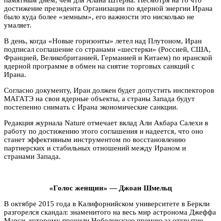
достижение президента Организации по ядерной энергии Ирана
было куда более «земным», его важности это нисколько не
умаляет.
В день, когда «Новые горизонты» летел над Плутоном, Иран
подписал соглашение со странами «шестерки» (Россией, США,
Францией, Великобританией, Германией и Китаем) по иранской
ядерной программе в обмен на снятие торговых санкций с
Ирана.
Согласно документу, Иран должен будет допустить инспекторов
МАГАТЭ на свои ядерные объекты, а страны Запада будут
постепенно снимать с Ирана экономические санкции.
Редакция журнала Nature отмечает вклад Али Акбара Салехи в
работу по достижению этого соглашения и надеется, что оно
станет эффективным инструментом по восстановлению
партнерских и стабильных отношений между Ираном и
странами Запада.
«Голос женщин» — Джоан Шмельц
В октябре 2015 года в Калифорнийском университете в Беркли
разгорелся скандал: знаменитого на весь мир астронома Джеффа
Марси, которому прочили Нобелевскую премию за открытие