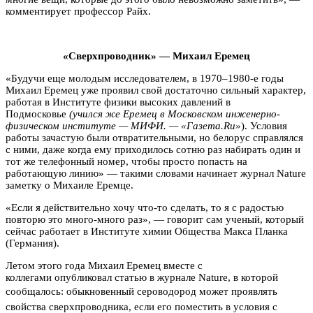
комментирует профессор Райх.
«Сверхпроводник» — Михаил Еремец
«Будучи еще молодым исследователем, в 1970–1980-е годы
Михаил Еремец уже проявил свой достаточно сильный характер,
работая в Институте физики высоких давлений в
Подмосковье
(учился же Еремец в Московском инженерно-
физическом институте — МИФИ. — «Газета.Ru»
). Условия
работы зачастую были отвратительными, но белорус справлялся
с ними, даже когда ему приходилось сотню раз набирать один и
тот же телефонный номер, чтобы просто попасть на
работающую линию» — такими словами начинает журнал Nature
заметку о Михаиле Еремце.
«Если я действительно хочу что-то сделать, то я с радостью
повторю это много-много раз», — говорит сам ученый, который
сейчас работает в Институте химии Общества Макса Планка
(Германия).
Летом этого года Михаил Еремец вместе с
коллегами опубликовал статью в журнале Nature, в которой
сообщалось:
обыкновенный сероводород может проявлять
свойства сверхпроводника, если его поместить в условия с