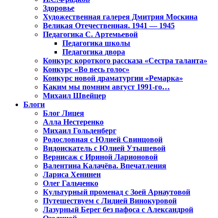
Здоровье
Художественная галерея Дмитрия Москина
Великая Отечественная. 1941 — 1945
Педагогика С. Артемьевой
Педагогика школы
Педагогика двора
Конкурс короткого рассказа «Сестра таланта»
Конкурс «Во весь голос»
Конкурс новой драматургии «Ремарка»
Каким мы помним август 1991-го…
Михаил Швейцер
Блоги
Блог Лицея
Алла Нестеренко
Михаил Гольденберг
Родословная с Юлией Свинцовой
Видоискатель с Юлией Утышевой
Вернисаж с Ириной Ларионовой
Валентина Калачёва. Впечатления
Лариса Хенинен
Олег Гальченко
Культурный променад с Зоей Арнаутовой
Путешествуем с Лидией Винокуровой
Лазурный Берег без пафоса с Александрой