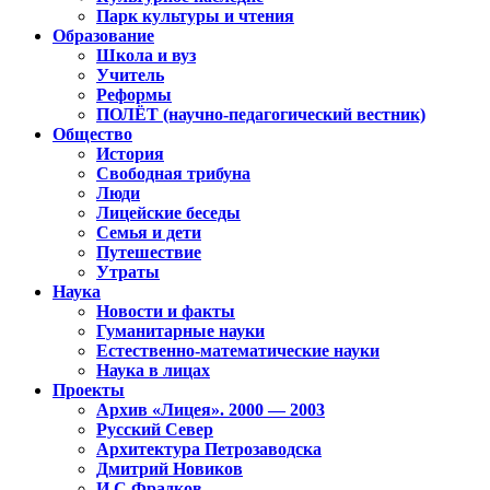
Парк культуры и чтения
Образование
Школа и вуз
Учитель
Реформы
ПОЛЁТ (научно-педагогический вестник)
Общество
История
Свободная трибуна
Люди
Лицейские беседы
Семья и дети
Путешествие
Утраты
Наука
Новости и факты
Гуманитарные науки
Естественно-математические науки
Наука в лицах
Проекты
Архив «Лицея». 2000 — 2003
Русский Север
Архитектура Петрозаводска
Дмитрий Новиков
И.С.Фрадков