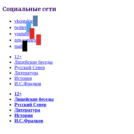
Социальные сети
vkontakte
twitter
youtube
zen-yandex
mail
12+
Лицейские беседы
Русский Север
Литература
История
И.С.Фрадков
12+
Лицейские беседы
Русский Север
Литература
История
И.С.Фрадков