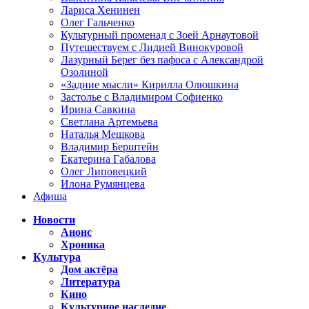
Лариса Хенинен
Олег Гальченко
Культурный променад с Зоей Арнаутовой
Путешествуем с Лидией Винокуровой
Лазурный Берег без пафоса с Александрой
Озолиной
«Задние мысли» Кирилла Олюшкина
Застолье с Владимиром Софиенко
Ирина Савкина
Светлана Артемьева
Наталья Мешкова
Владимир Берштейн
Екатерина Габалова
Олег Липовецкий
Илона Румянцева
Афиша
Новости
Анонс
Хроника
Культура
Дом актёра
Литература
Кино
Культурное наследие