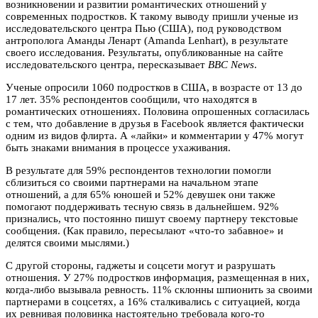
возникновении и развитии романтических отношений у
современных подростков. К такому выводу пришли ученые из
исследовательского центра Пью (США), под руководством
антрополога Аманды Ленарт (Amanda Lenhart), в результате
своего исследования. Результаты, опубликованные на сайте
исследовательского центра, пересказывает
BBC News
.
Ученые опросили 1060 подростков в США, в возрасте от 13 до
17 лет. 35% респондентов сообщили, что находятся в
романтических отношениях. Половина опрошенных согласилась
с тем, что добавление в друзья в Facebook является фактически
одним из видов флирта. А «лайки» и комментарии у 47% могут
быть знаками внимания в процессе ухаживания.
В результате для 59% респондентов технологии помогли
сблизиться со своими партнерами на начальном этапе
отношений, а для 65% юношей и 52% девушек они также
помогают поддерживать тесную связь в дальнейшем. 92%
признались, что постоянно пишут своему партнеру текстовые
сообщения. (Как правило, пересылают «что-то забавное» и
делятся своими мыслями.)
С другой стороны, гаджеты и соцсети могут и разрушать
отношения. У 27% подростков информация, размещенная в них,
когда-либо вызывала ревность. 11% склонны шпионить за своими
партнерами в соцсетях, а 16% сталкивались с ситуацией, когда
их ревнивая половинка настоятельно требовала кого-то