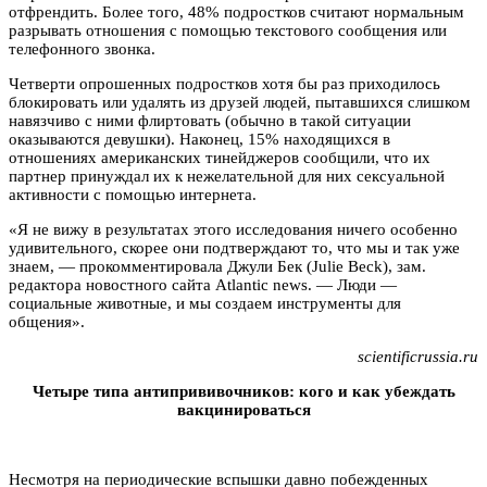
отфрендить. Более того, 48% подростков считают нормальным
разрывать отношения с помощью текстового сообщения или
телефонного звонка.
Четверти опрошенных подростков хотя бы раз приходилось
блокировать или удалять из друзей людей, пытавшихся слишком
навязчиво с ними флиртовать (обычно в такой ситуации
оказываются девушки). Наконец, 15% находящихся в
отношениях американских тинейджеров сообщили, что их
партнер принуждал их к нежелательной для них сексуальной
активности с помощью интернета.
«Я не вижу в результатах этого исследования ничего особенно
удивительного, скорее они подтверждают то, что мы и так уже
знаем, — прокомментировала Джули Бек (Julie Beck), зам.
редактора новостного сайта Atlantic news. — Люди —
социальные животные, и мы создаем инструменты для
общения».
scientificrussia.ru
Четыре типа антипрививочников: кого и как убеждать
вакцинироваться
Несмотря на периодические вспышки давно побежденных