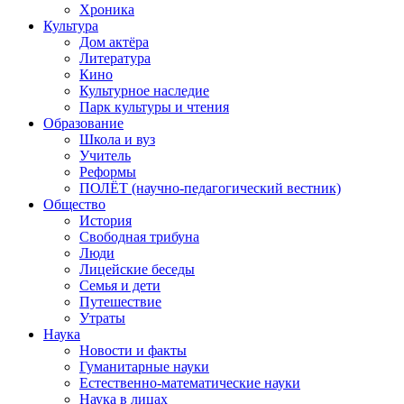
Хроника
Культура
Дом актёра
Литература
Кино
Культурное наследие
Парк культуры и чтения
Образование
Школа и вуз
Учитель
Реформы
ПОЛЁТ (научно-педагогический вестник)
Общество
История
Свободная трибуна
Люди
Лицейские беседы
Семья и дети
Путешествие
Утраты
Наука
Новости и факты
Гуманитарные науки
Естественно-математические науки
Наука в лицах