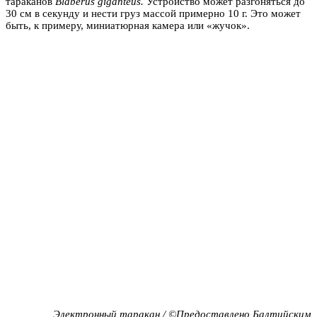
тараканов
Blaberus giganteus.
Устройство может разгоняться до
30 см в секунду и нести груз массой примерно 10 г. Это может
быть, к примеру, миниатюрная камера или «жучок».
Электронный таракан / ©Предоставлено Балтийским