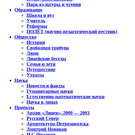
Парк культуры и чтения
Образование
Школа и вуз
Учитель
Реформы
ПОЛЁТ (научно-педагогический вестник)
Общество
История
Свободная трибуна
Люди
Лицейские беседы
Семья и дети
Путешествие
Утраты
Наука
Новости и факты
Гуманитарные науки
Естественно-математические науки
Наука в лицах
Проекты
Архив «Лицея». 2000 — 2003
Русский Север
Архитектура Петрозаводска
Дмитрий Новиков
И.С.Фрадков