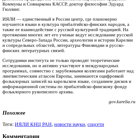
Коммуны и Совнаркома КАССР, доктор философии Эдуард
Гюллинг.
ИЯЛИ — единственный в России центр, где планомерно
изучаются языки и культура прибалтийско-финских народов, а
также ее взаимодействие с русской культурной традицией. На
протяжении многих лет его ученые ведут исследование русской
культуры Северо-Запада России, археологии и истории Карелии
и сопредельных областей, литературы Финляндии и русско-
финских литературных связей.
Сотрудники института не только проводят теоретические
исследования, но и активно участвуют в международных
программах, совместно с зарубежными коллегами работают над
лингвистическим атласом Европы, занимаются оцифровкой
фольклорных записей на карельском языке, созданием дисков и
информационной системы по прибалтийско-финскому фонду
фольклорного рукописного архива.
gov.karelia.ru
Похожее
Теги:
ИЯЛИ КНЦ РАН
,
новости науки
,
соцсети
Комментарии