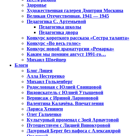
Здоровье
Художественная галерея Дмитрия Москина
Великая Отечественная. 1941 — 1945
Педагогика С. Артемьевой
Педагогика школы
Педагогика двора
Конкурс короткого рассказа «Сестра таланта»
Конкурс «Во весь голос»
Конкурс новой драматургии «Ремарка»
Каким мы помним август 1991-го…
Михаил Швейцер
Блоги
Блог Лицея
Алла Нестеренко
Михаил Гольденберг
Родословная с Юлией Свинцовой
Видоискатель с Юлией Утышевой
Вернисаж с Ириной Ларионовой
Валентина Калачёва. Впечатления
Лариса Хенинен
Олег Гальченко
Культурный променад с Зоей Арнаутовой
Путешествуем с Лидией Винокуровой
Лазурный Берег без пафоса с Александрой