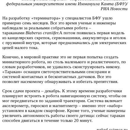
федеральным университетом имени Иммануила Канта (БФУ)/
РИА Новости
На разработку «терминатора» у специалистов БФУ ушло
примерно семь месяцев. Все это время ученые и инженеры
наблюдали за реальными собратьями робота –
тараканами
Blaberus craniifer.
А потом появилась первая модель
из канцелярских скрепок, сервомашинки, аккумулятора и иголок
с пружиной внутри, которые предназначались для электрических
цепей малого тока.
Конечно, в мировой практике это не первая попытка создать
миниатюрного робота, но столь маленького и реалистичного, по
словам разработчиков, не удавалось сконструировать никому.
«Таракан» оснащен светочувствительными сенсорами и
системой контактных и бесконтактных датчиков. Все это
позволит насекомому обнаруживать и избегать препятствия.
Срок сдачи проекта – декабрь. К этому времени разработчики
планируют встроить в робота навигационную систему, чтобы он
мог передвигаться по заданной траектории. Система включает
акселерометр, гироскоп и магнитометр – именно этот «набор»
установлен в каждом смартфоне. Кроме того, ученые намерены
увеличить автономность работы своего детища: сейчас таракан
способен двигаться в течение только 20 минут.
naked-science.ru