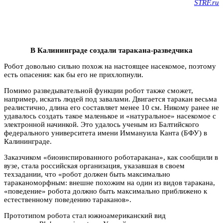
STRF.ru
В Калининграде создали таракана-разведчика
Робот довольно сильно похож на настоящее насекомое, поэтому
есть опасения: как бы его не прихлопнули.
Помимо разведывательной функции робот также сможет,
например, искать людей под завалами. Двигается таракан весьма
реалистично, длина его составляет менее 10 см. Никому ранее не
удавалось создать такое маленькое и «натуральное» насекомое с
электронной начинкой. Это удалось ученым из Балтийского
федерального университета имени Иммануила Канта (БФУ) в
Калининграде.
Заказчиком «биоинспированного роботаракана», как сообщили в
вузе, стала российская организация, указавшая в своем
техзадании, что «робот должен быть максимально
тараканоморфным: внешне похожим на один из видов таракана,
«поведение» робота должно быть максимально приближено к
естественному поведению тараканов».
Прототипом робота стал южноамериканский вид