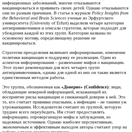
инфекционных заболеваний, многие отказываются
вакцинироваться и прививать своих детей. Однако отказываются
они по разным причинам. В статье в журнале
Policy Insights from
the Behavioral and Brain Sciences
ученые из Эрфуртского
университета (University of Erfurt) выделили четыре категории
антипрививочников и описали стратегии, которые подходят для
убеждения каждой из этих групп. Категории названы по
основному мотиву, определяющему решение не
вакцинироваться.
Стратегии преодоления включают информирование, изменение
политики вакцинации и поддержку ее реализации. Один из
аспектов информирования – развенчание мифов о вакцинации.
Этот пункт рекомендован для всех четырех групп
антипрививочников, однако для одной из них он также является
единственным методом работы.
Это группа, обозначенная как
«Доверие» (Confidence)
: люди,
обладающие неверной информацией, искажающей их
восприятие риска вакцинации и снижающей доверие к ней. Это
те, кто считает прививки опасными, а инфекции – не такими уж
угрожающими. Исследователи считают их группой, которую
труднее всего переубедить. Им стоит предоставлять
информацию, опровергающую мифы и заблуждения, из
надежных источников. Однако наиболее перспективным,
экономичным и эффективным выходом авторы считают упор на
работу с тремя другими группами.