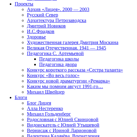
Проекты
Архив «Лицея». 2000 — 2003
Русский Север
Архитектура Петрозаводска
Дмитрий Новиков
И.С.Фрадков
Здоровье
Художественная галерея Дмитрия Москина
Великая Отечественная. 1941 — 1945
Педагогика С. Артемьевой
Педагогика школы
Педагогика двора
Конкурс короткого рассказа «Сестра таланта»
Конкурс «Во весь голос»
Конкурс новой драматургии «Ремарка»
Каким мы помним август 1991-го…
Михаил Швейцер
Блоги
Блог Лицея
Алла Нестеренко
Михаил Гольденберг
Родословная с Юлией Свинцовой
Видоискатель с Юлией Утышевой
Вернисаж с Ириной Ларионовой
Валентина Калачёва. Впечатления