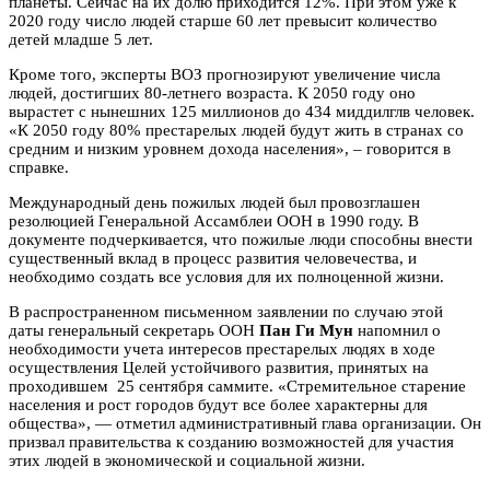
планеты. Сейчас на их долю приходится 12%. При этом уже к
2020 году число людей старше 60 лет превысит количество
детей младше 5 лет.
Кроме того, эксперты ВОЗ прогнозируют увеличение числа
людей, достигших 80-летнего возраста. К 2050 году оно
вырастет с нынешних 125 миллионов до 434 миддилглв человек.
«К 2050 году 80% престарелых людей будут жить в странах со
средним и низким уровнем дохода населения», – говорится в
справке.
Международный день пожилых людей был провозглашен
резолюцией Генеральной Ассамблеи ООН в 1990 году. В
документе подчеркивается, что пожилые люди способны внести
существенный вклад в процесс развития человечества, и
необходимо создать все условия для их полноценной жизни.
В распространенном письменном заявлении по случаю этой
даты генеральный секретарь ООН
Пан Ги Мун
напомнил о
необходимости учета интересов престарелых людях в ходе
осуществления Целей устойчивого развития, принятых на
проходившем 25 сентября саммите. «Стремительное старение
населения и рост городов будут все более характерны для
общества», — отметил административный глава организации. Он
призвал правительства к созданию возможностей для участия
этих людей в экономической и социальной жизни.