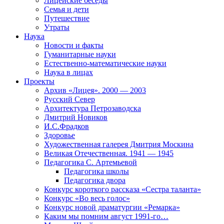
Лицейские беседы
Семья и дети
Путешествие
Утраты
Наука
Новости и факты
Гуманитарные науки
Естественно-математические науки
Наука в лицах
Проекты
Архив «Лицея». 2000 — 2003
Русский Север
Архитектура Петрозаводска
Дмитрий Новиков
И.С.Фрадков
Здоровье
Художественная галерея Дмитрия Москина
Великая Отечественная. 1941 — 1945
Педагогика С. Артемьевой
Педагогика школы
Педагогика двора
Конкурс короткого рассказа «Сестра таланта»
Конкурс «Во весь голос»
Конкурс новой драматургии «Ремарка»
Каким мы помним август 1991-го…