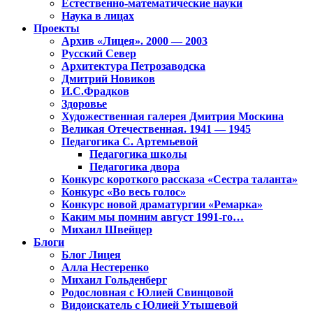
Естественно-математические науки
Наука в лицах
Проекты
Архив «Лицея». 2000 — 2003
Русский Север
Архитектура Петрозаводска
Дмитрий Новиков
И.С.Фрадков
Здоровье
Художественная галерея Дмитрия Москина
Великая Отечественная. 1941 — 1945
Педагогика С. Артемьевой
Педагогика школы
Педагогика двора
Конкурс короткого рассказа «Сестра таланта»
Конкурс «Во весь голос»
Конкурс новой драматургии «Ремарка»
Каким мы помним август 1991-го…
Михаил Швейцер
Блоги
Блог Лицея
Алла Нестеренко
Михаил Гольденберг
Родословная с Юлией Свинцовой
Видоискатель с Юлией Утышевой