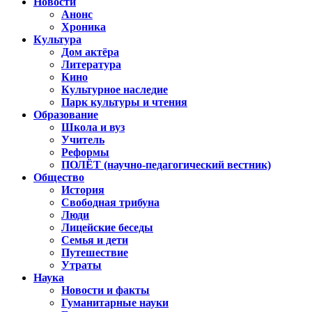
Новости
Анонс
Хроника
Культура
Дом актёра
Литература
Кино
Культурное наследие
Парк культуры и чтения
Образование
Школа и вуз
Учитель
Реформы
ПОЛЁТ (научно-педагогический вестник)
Общество
История
Свободная трибуна
Люди
Лицейские беседы
Семья и дети
Путешествие
Утраты
Наука
Новости и факты
Гуманитарные науки