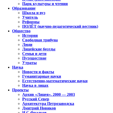
Парк культуры и чтения
Образование
Школа и вуз
Учитель
Реформы
ПОЛЁТ (научно-педагогический вестник)
Общество
История
Свободная трибуна
Люди
Лицейские беседы
Семья и дети
Путешествие
Утраты
Наука
Новости и факты
Гуманитарные науки
Естественно-математические науки
Наука в лицах
Проекты
Архив «Лицея». 2000 — 2003
Русский Север
Архитектура Петрозаводска
Дмитрий Новиков
И.С.Фрадков