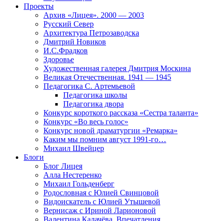
Проекты
Архив «Лицея». 2000 — 2003
Русский Север
Архитектура Петрозаводска
Дмитрий Новиков
И.С.Фрадков
Здоровье
Художественная галерея Дмитрия Москина
Великая Отечественная. 1941 — 1945
Педагогика С. Артемьевой
Педагогика школы
Педагогика двора
Конкурс короткого рассказа «Сестра таланта»
Конкурс «Во весь голос»
Конкурс новой драматургии «Ремарка»
Каким мы помним август 1991-го…
Михаил Швейцер
Блоги
Блог Лицея
Алла Нестеренко
Михаил Гольденберг
Родословная с Юлией Свинцовой
Видоискатель с Юлией Утышевой
Вернисаж с Ириной Ларионовой
Валентина Калачёва. Впечатления