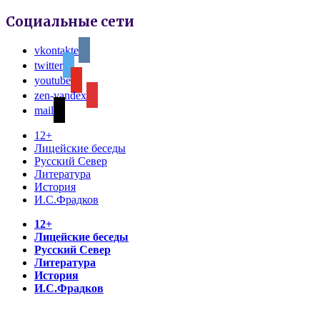
Социальные сети
vkontakte
twitter
youtube
zen-yandex
mail
12+
Лицейские беседы
Русский Север
Литература
История
И.С.Фрадков
12+
Лицейские беседы
Русский Север
Литература
История
И.С.Фрадков