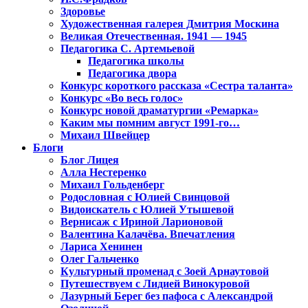
Здоровье
Художественная галерея Дмитрия Москина
Великая Отечественная. 1941 — 1945
Педагогика С. Артемьевой
Педагогика школы
Педагогика двора
Конкурс короткого рассказа «Сестра таланта»
Конкурс «Во весь голос»
Конкурс новой драматургии «Ремарка»
Каким мы помним август 1991-го…
Михаил Швейцер
Блоги
Блог Лицея
Алла Нестеренко
Михаил Гольденберг
Родословная с Юлией Свинцовой
Видоискатель с Юлией Утышевой
Вернисаж с Ириной Ларионовой
Валентина Калачёва. Впечатления
Лариса Хенинен
Олег Гальченко
Культурный променад с Зоей Арнаутовой
Путешествуем с Лидией Винокуровой
Лазурный Берег без пафоса с Александрой