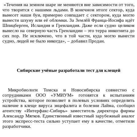
«Течения на земном шаре не меняются вне зависимости от того,
что творится с нашими льдами. В конечном итоге сектор, куда
вынесет наши буи, примерно совпадает с сектором, куда могло
вынести шхуну или её обломки. За Землёй Франца-Иосифа идёт
Шпицберген, Исландия и Гренландия. Даже если судно целиком
вынесло на северную часть Гренландии – это терра инкогнита до
сих пор. Не исключено, что в той части, куда могло вынести
судно, людей не было никогда», – добавил Продан.
Сибирские учёные разработали тест для клещей
Микробиологи Томска и Новосибирска совместно с
сотрудниками ООО «УМИУМ» готовятся к испытаниям
устройства, которое позволяет в полевых условиях определить
наличие в клеще вируса энцефалита и болезни Лайма, сообщил
агентству «Интерфакс-Сибирь» заместитель директора фирмы
Александр Мягков. Единственный известный зарубежный аналог
этого экспресс-теста сильно уступает ему в качестве, отметили
разработчики.