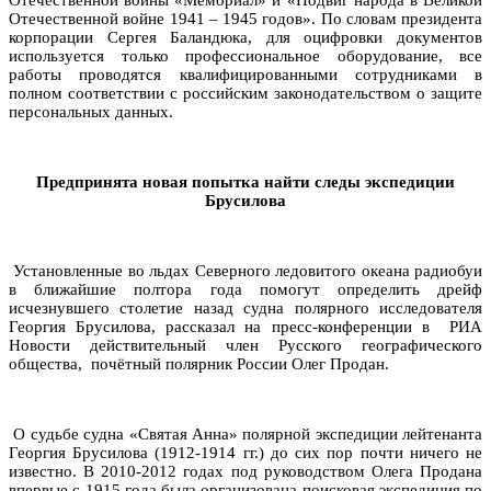
Отечественной войне 1941 – 1945 годов». По словам президента
корпорации Сергея Баландюка, для оцифровки документов
используется только профессиональное оборудование, все
работы проводятся квалифицированными сотрудниками в
полном соответствии с российским законодательством о защите
персональных данных.
Предпринята новая попытка найти следы экспедиции
Брусилова
Установленные во льдах Северного ледовитого океана радиобуи
в ближайшие полтора года помогут определить дрейф
исчезнувшего столетие назад судна полярного исследователя
Георгия Брусилова, рассказал на пресс-конференции в РИА
Новости действительный член Русского географического
общества, почётный полярник России Олег Продан.
О судьбе судна «Святая Анна» полярной экспедиции лейтенанта
Георгия Брусилова (1912-1914 гг.) до сих пор почти ничего не
известно. В 2010-2012 годах под руководством Олега Продана
впервые с 1915 года была организована поисковая экспедиция по