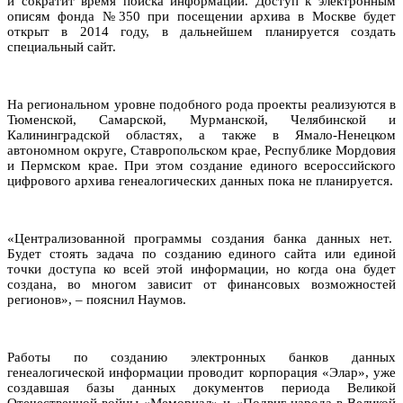
и сократит время поиска информации. Доступ к электронным
описям фонда №350 при посещении архива в Москве будет
открыт в 2014 году, в дальнейшем планируется создать
специальный сайт.
На региональном уровне подобного рода проекты реализуются в
Тюменской, Самарской, Мурманской, Челябинской и
Калининградской областях, а также в Ямало-Ненецком
автономном округе, Ставропольском крае, Республике Мордовия
и Пермском крае. При этом создание единого всероссийского
цифрового архива генеалогических данных пока не планируется.
«Централизованной программы создания банка данных нет.
Будет стоять задача по созданию единого сайта или единой
точки доступа ко всей этой информации, но когда она будет
создана, во многом зависит от финансовых возможностей
регионов», – пояснил Наумов.
Работы по созданию электронных банков данных
генеалогической информации проводит корпорация «Элар», уже
создавшая базы данных документов периода Великой
Отечественной войны «Мемориал» и «Подвиг народа в Великой