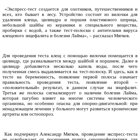
«Экспресс-тест создается для охотников, путешественников и
всех, кто бывает в лесу. Устройство состоит из вилочки для
удаления клеща, цилиндра и поршня пластикового шприца,
небольшой шайбы из керамики и специального вещества,
пробирки с водой, а также тест-полоски с антителами вируса
клещевого энцефалита и болезни Лайма», – рассказал Мягков.
Для проведения теста клещ с помощью вилочки помещается в
цилиндр, где размалывается между шайбой и поршнем. Далее в
цилиндр добавляется несколько капель воды, после чего
полученная смесь выдавливается на тест-полоску. И здесь, как в
тесте на беременность, появление первой полосы означает
правильность проведения теста, появление второй –
«положительный» результат, в данном случае на энцефалит.
Третья же полоска сигнализирует о наличии болезни Лайма,
которая пагубно влияет на многие системы человеческого
организма, но особенно опасна для опорно-двигательной: при
ненадлежащем лечении у больного могут развиться хронические
артриты или остеопороз.
Как подчеркнул Александр Мягков, проведение экспресс-теста
не освобождает от посещения пункта серопрофилактики, где