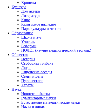
Хроника
Культура
Дом актёра
Литература
Кино
Культурное наследие
Парк культуры и чтения
Образование
Школа и вуз
Учитель
Реформы
ПОЛЁТ (научно-педагогический вестник)
Общество
История
Свободная трибуна
Люди
Лицейские беседы
Семья и дети
Путешествие
Утраты
Наука
Новости и факты
Гуманитарные науки
Естественно-математические науки
Наука в лицах