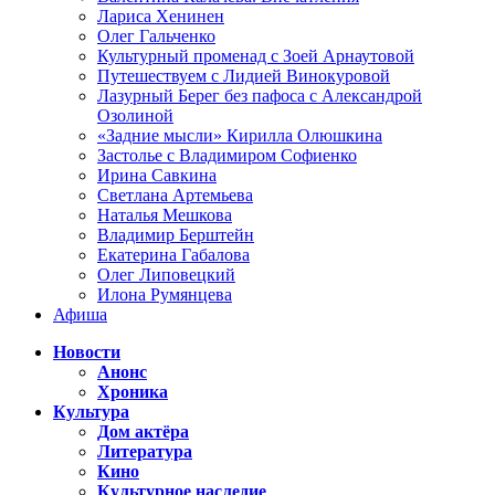
Лариса Хенинен
Олег Гальченко
Культурный променад с Зоей Арнаутовой
Путешествуем с Лидией Винокуровой
Лазурный Берег без пафоса с Александрой
Озолиной
«Задние мысли» Кирилла Олюшкина
Застолье с Владимиром Софиенко
Ирина Савкина
Светлана Артемьева
Наталья Мешкова
Владимир Берштейн
Екатерина Габалова
Олег Липовецкий
Илона Румянцева
Афиша
Новости
Анонс
Хроника
Культура
Дом актёра
Литература
Кино
Культурное наследие