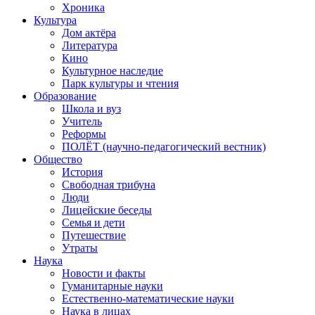
Хроника
Культура
Дом актёра
Литература
Кино
Культурное наследие
Парк культуры и чтения
Образование
Школа и вуз
Учитель
Реформы
ПОЛЁТ (научно-педагогический вестник)
Общество
История
Свободная трибуна
Люди
Лицейские беседы
Семья и дети
Путешествие
Утраты
Наука
Новости и факты
Гуманитарные науки
Естественно-математические науки
Наука в лицах