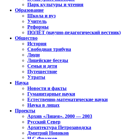
Парк культуры и чтения
Образование
Школа и вуз
Учитель
Реформы
ПОЛЁТ (научно-педагогический вестник)
Общество
История
Свободная трибуна
Люди
Лицейские беседы
Семья и дети
Путешествие
Утраты
Наука
Новости и факты
Гуманитарные науки
Естественно-математические науки
Наука в лицах
Проекты
Архив «Лицея». 2000 — 2003
Русский Север
Архитектура Петрозаводска
Дмитрий Новиков
И.С.Фрадков