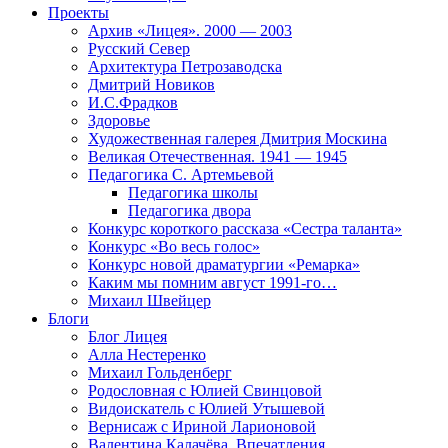
Проекты
Архив «Лицея». 2000 — 2003
Русский Север
Архитектура Петрозаводска
Дмитрий Новиков
И.С.Фрадков
Здоровье
Художественная галерея Дмитрия Москина
Великая Отечественная. 1941 — 1945
Педагогика С. Артемьевой
Педагогика школы
Педагогика двора
Конкурс короткого рассказа «Сестра таланта»
Конкурс «Во весь голос»
Конкурс новой драматургии «Ремарка»
Каким мы помним август 1991-го…
Михаил Швейцер
Блоги
Блог Лицея
Алла Нестеренко
Михаил Гольденберг
Родословная с Юлией Свинцовой
Видоискатель с Юлией Утышевой
Вернисаж с Ириной Ларионовой
Валентина Калачёва. Впечатления