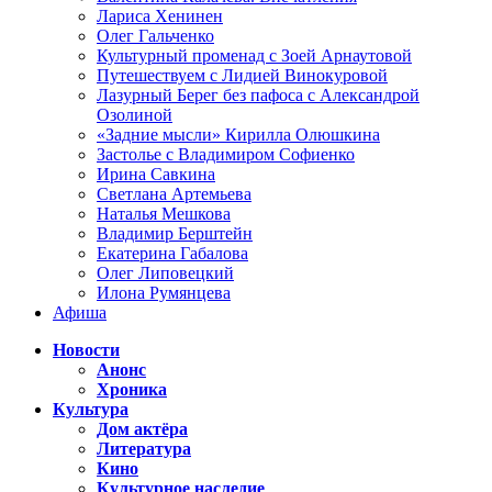
Лариса Хенинен
Олег Гальченко
Культурный променад с Зоей Арнаутовой
Путешествуем с Лидией Винокуровой
Лазурный Берег без пафоса с Александрой
Озолиной
«Задние мысли» Кирилла Олюшкина
Застолье с Владимиром Софиенко
Ирина Савкина
Светлана Артемьева
Наталья Мешкова
Владимир Берштейн
Екатерина Габалова
Олег Липовецкий
Илона Румянцева
Афиша
Новости
Анонс
Хроника
Культура
Дом актёра
Литература
Кино
Культурное наследие