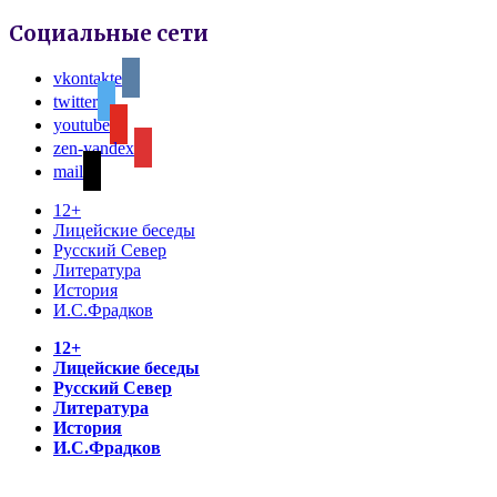
Социальные сети
vkontakte
twitter
youtube
zen-yandex
mail
12+
Лицейские беседы
Русский Север
Литература
История
И.С.Фрадков
12+
Лицейские беседы
Русский Север
Литература
История
И.С.Фрадков