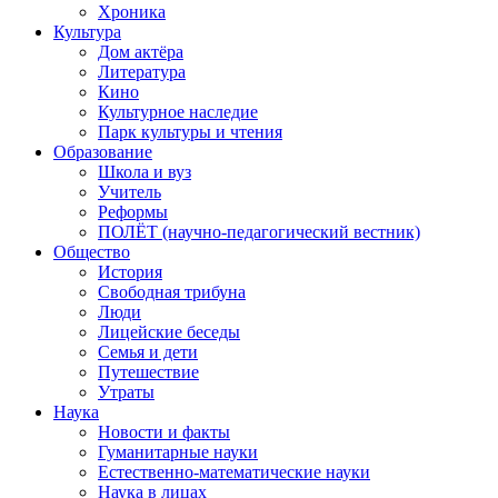
Хроника
Культура
Дом актёра
Литература
Кино
Культурное наследие
Парк культуры и чтения
Образование
Школа и вуз
Учитель
Реформы
ПОЛЁТ (научно-педагогический вестник)
Общество
История
Свободная трибуна
Люди
Лицейские беседы
Семья и дети
Путешествие
Утраты
Наука
Новости и факты
Гуманитарные науки
Естественно-математические науки
Наука в лицах