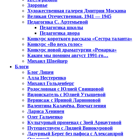
Здоровье
Художественная галерея Дмитрия Москина
Великая Отечественная. 1941 — 1945
Педагогика С. Артемьевой
Педагогика школы
Педагогика двора
Конкурс короткого рассказа «Сестра таланта»
Конкурс «Во весь голос»
Конкурс новой драматургии «Ремарка»
Каким мы помним август 1991-го…
Михаил Швейцер
Блоги
Блог Лицея
Алла Нестеренко
Михаил Гольденберг
Родословная с Юлией Свинцовой
Видоискатель с Юлией Утышевой
Вернисаж с Ириной Ларионовой
Валентина Калачёва. Впечатления
Лариса Хенинен
Олег Гальченко
Культурный променад с Зоей Арнаутовой
Путешествуем с Лидией Винокуровой
Лазурный Берег без пафоса с Александрой