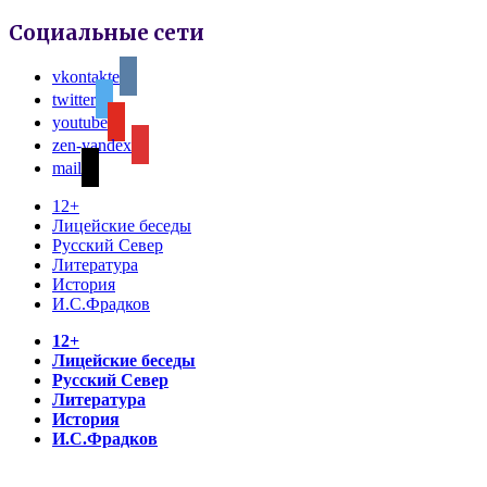
Социальные сети
vkontakte
twitter
youtube
zen-yandex
mail
12+
Лицейские беседы
Русский Север
Литература
История
И.С.Фрадков
12+
Лицейские беседы
Русский Север
Литература
История
И.С.Фрадков