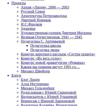
Проекты
Архив «Лицея». 2000 — 2003
Русский Север
Архитектура Петрозаводска
Дмитрий Новиков
И.С.Фрадков
Здоровье
Художественная галерея Дмитрия Москина
Великая Отечественная. 1941 — 1945
Педагогика С. Артемьевой
Педагогика школы
Педагогика двора
Конкурс короткого рассказа «Сестра таланта»
Конкурс «Во весь голос»
Конкурс новой драматургии «Ремарка»
Каким мы помним август 1991-го…
Михаил Швейцер
Блоги
Блог Лицея
Алла Нестеренко
Михаил Гольденберг
Родословная с Юлией Свинцовой
Видоискатель с Юлией Утышевой
Вернисаж с Ириной Ларионовой
Валентина Калачёва. Впечатления