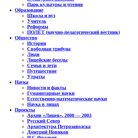
Парк культуры и чтения
Образование
Школа и вуз
Учитель
Реформы
ПОЛЁТ (научно-педагогический вестник)
Общество
История
Свободная трибуна
Люди
Лицейские беседы
Семья и дети
Путешествие
Утраты
Наука
Новости и факты
Гуманитарные науки
Естественно-математические науки
Наука в лицах
Проекты
Архив «Лицея». 2000 — 2003
Русский Север
Архитектура Петрозаводска
Дмитрий Новиков
И.С.Фрадков