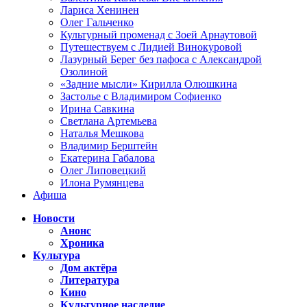
Лариса Хенинен
Олег Гальченко
Культурный променад с Зоей Арнаутовой
Путешествуем с Лидией Винокуровой
Лазурный Берег без пафоса с Александрой
Озолиной
«Задние мысли» Кирилла Олюшкина
Застолье с Владимиром Софиенко
Ирина Савкина
Светлана Артемьева
Наталья Мешкова
Владимир Берштейн
Екатерина Габалова
Олег Липовецкий
Илона Румянцева
Афиша
Новости
Анонс
Хроника
Культура
Дом актёра
Литература
Кино
Культурное наследие