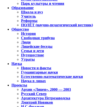
Парк культуры и чтения
Образование
Школа и вуз
Учитель
Реформы
ПОЛЁТ (научно-педагогический вестник)
Общество
История
Свободная трибуна
Люди
Лицейские беседы
Семья и дети
Путешествие
Утраты
Наука
Новости и факты
Гуманитарные науки
Естественно-математические науки
Наука в лицах
Проекты
Архив «Лицея». 2000 — 2003
Русский Север
Архитектура Петрозаводска
Дмитрий Новиков
И.С.Фрадков