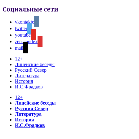
Социальные сети
vkontakte
twitter
youtube
zen-yandex
mail
12+
Лицейские беседы
Русский Север
Литература
История
И.С.Фрадков
12+
Лицейские беседы
Русский Север
Литература
История
И.С.Фрадков