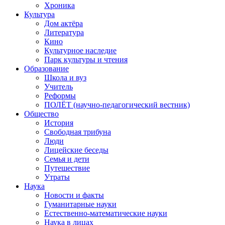
Хроника
Культура
Дом актёра
Литература
Кино
Культурное наследие
Парк культуры и чтения
Образование
Школа и вуз
Учитель
Реформы
ПОЛЁТ (научно-педагогический вестник)
Общество
История
Свободная трибуна
Люди
Лицейские беседы
Семья и дети
Путешествие
Утраты
Наука
Новости и факты
Гуманитарные науки
Естественно-математические науки
Наука в лицах