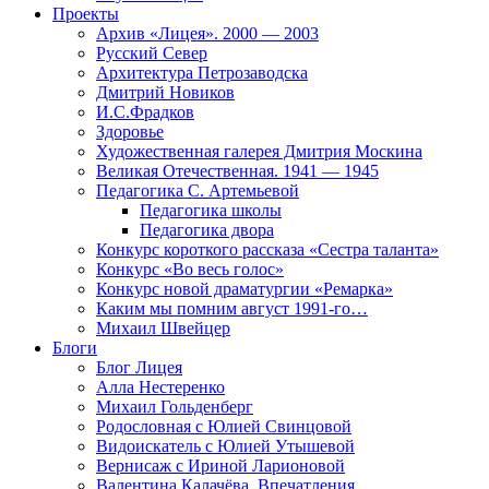
Проекты
Архив «Лицея». 2000 — 2003
Русский Север
Архитектура Петрозаводска
Дмитрий Новиков
И.С.Фрадков
Здоровье
Художественная галерея Дмитрия Москина
Великая Отечественная. 1941 — 1945
Педагогика С. Артемьевой
Педагогика школы
Педагогика двора
Конкурс короткого рассказа «Сестра таланта»
Конкурс «Во весь голос»
Конкурс новой драматургии «Ремарка»
Каким мы помним август 1991-го…
Михаил Швейцер
Блоги
Блог Лицея
Алла Нестеренко
Михаил Гольденберг
Родословная с Юлией Свинцовой
Видоискатель с Юлией Утышевой
Вернисаж с Ириной Ларионовой
Валентина Калачёва. Впечатления