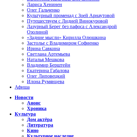
Лариса Хенинен
Олег Гальченко
Культурный променад с Зоей Арнаутовой
Путешествуем с Лидией Винокуровой
Лазурный Берег без пафоса с Александрой
Озолиной
«Задние мысли» Кирилла Олюшкина
Застолье с Владимиром Софиенко
Ирина Савкина
Светлана Артемьева
Наталья Мешкова
Владимир Берштейн
Екатерина Габалова
Олег Липовецкий
Илона Румянцева
Афиша
Новости
Анонс
Хроника
Культура
Дом актёра
Литература
Кино
Культурное наследие