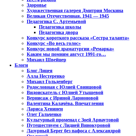
Здоровье
Художественная галерея Дмитрия Москина
Великая Отечественная. 1941 — 1945
Педагогика С. Артемьевой
Педагогика школы
Педагогика двора
Конкурс короткого рассказа «Сестра таланта»
Конкурс «Во весь голос»
Конкурс новой драматургии «Ремарка»
Каким мы помним август 1991-го…
Михаил Швейцер
Блоги
Блог Лицея
Алла Нестеренко
Михаил Гольденберг
Родословная с Юлией Свинцовой
Видоискатель с Юлией Утышевой
Вернисаж с Ириной Ларионовой
Валентина Калачёва. Впечатления
Лариса Хенинен
Олег Гальченко
Культурный променад с Зоей Арнаутовой
Путешествуем с Лидией Винокуровой
Лазурный Берег без пафоса с Александрой