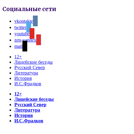
Социальные сети
vkontakte
twitter
youtube
zen-yandex
mail
12+
Лицейские беседы
Русский Север
Литература
История
И.С.Фрадков
12+
Лицейские беседы
Русский Север
Литература
История
И.С.Фрадков