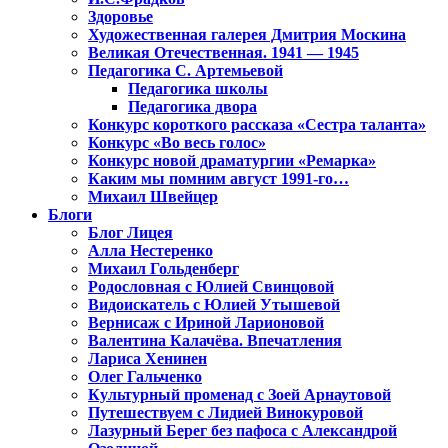
Здоровье
Художественная галерея Дмитрия Москина
Великая Отечественная. 1941 — 1945
Педагогика С. Артемьевой
Педагогика школы
Педагогика двора
Конкурс короткого рассказа «Сестра таланта»
Конкурс «Во весь голос»
Конкурс новой драматургии «Ремарка»
Каким мы помним август 1991-го…
Михаил Швейцер
Блоги
Блог Лицея
Алла Нестеренко
Михаил Гольденберг
Родословная с Юлией Свинцовой
Видоискатель с Юлией Утышевой
Вернисаж с Ириной Ларионовой
Валентина Калачёва. Впечатления
Лариса Хенинен
Олег Гальченко
Культурный променад с Зоей Арнаутовой
Путешествуем с Лидией Винокуровой
Лазурный Берег без пафоса с Александрой