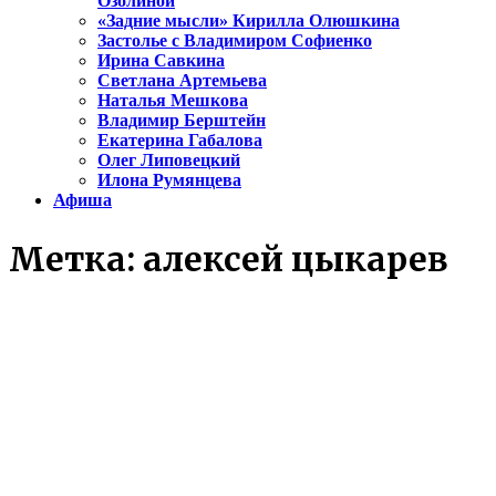
Озолиной
«Задние мысли» Кирилла Олюшкина
Застолье с Владимиром Софиенко
Ирина Савкина
Светлана Артемьева
Наталья Мешкова
Владимир Берштейн
Екатерина Габалова
Олег Липовецкий
Илона Румянцева
Афиша
Метка:
алексей цыкарев