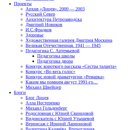
Проекты
Архив «Лицея». 2000 — 2003
Русский Север
Архитектура Петрозаводска
Дмитрий Новиков
И.С.Фрадков
Здоровье
Художественная галерея Дмитрия Москина
Великая Отечественная. 1941 — 1945
Педагогика С. Артемьевой
Педагогика школы
Педагогика двора
Конкурс короткого рассказа «Сестра таланта»
Конкурс «Во весь голос»
Конкурс новой драматургии «Ремарка»
Каким мы помним август 1991-го…
Михаил Швейцер
Блоги
Блог Лицея
Алла Нестеренко
Михаил Гольденберг
Родословная с Юлией Свинцовой
Видоискатель с Юлией Утышевой
Вернисаж с Ириной Ларионовой
Валентина Калачёва. Впечатления