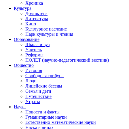
Хроника
Культура
Дом актёра
Литература
Кино
Культурное наследие
Парк культуры и чтения
Образование
Школа и вуз
Учитель
Реформы
ПОЛЁТ (научно-педагогический вестник)
Общество
История
Свободная трибуна
Люди
Лицейские беседы
Семья и дети
Путешествие
Утраты
Наука
Новости и факты
Гуманитарные науки
Естественно-математические науки
Наука в лицах