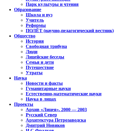
Парк культуры и чтения
Образование
Школа и вуз
Учитель
Реформы
ПОЛЁТ (научно-педагогический вестник)
Общество
История
Свободная трибуна
Люди
Лицейские беседы
Семья и дети
Путешествие
Утраты
Наука
Новости и факты
Гуманитарные науки
Естественно-математические науки
Наука в лицах
Проекты
Архив «Лицея». 2000 — 2003
Русский Север
Архитектура Петрозаводска
Дмитрий Новиков
И.С.Фрадков