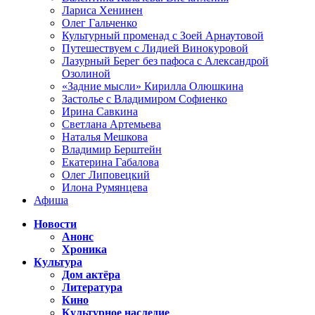
Лариса Хенинен
Олег Гальченко
Культурный променад с Зоей Арнаутовой
Путешествуем с Лидией Винокуровой
Лазурный Берег без пафоса с Александрой
Озолиной
«Задние мысли» Кирилла Олюшкина
Застолье с Владимиром Софиенко
Ирина Савкина
Светлана Артемьева
Наталья Мешкова
Владимир Берштейн
Екатерина Габалова
Олег Липовецкий
Илона Румянцева
Афиша
Новости
Анонс
Хроника
Культура
Дом актёра
Литература
Кино
Культурное наследие