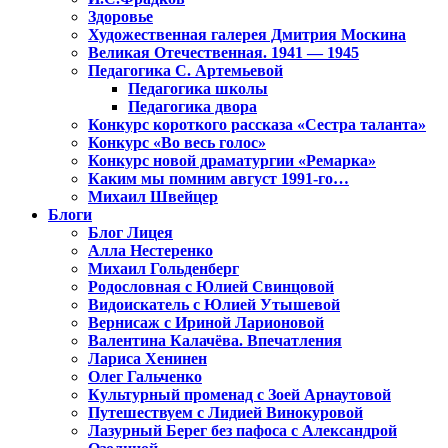
Здоровье
Художественная галерея Дмитрия Москина
Великая Отечественная. 1941 — 1945
Педагогика С. Артемьевой
Педагогика школы
Педагогика двора
Конкурс короткого рассказа «Сестра таланта»
Конкурс «Во весь голос»
Конкурс новой драматургии «Ремарка»
Каким мы помним август 1991-го…
Михаил Швейцер
Блоги
Блог Лицея
Алла Нестеренко
Михаил Гольденберг
Родословная с Юлией Свинцовой
Видоискатель с Юлией Утышевой
Вернисаж с Ириной Ларионовой
Валентина Калачёва. Впечатления
Лариса Хенинен
Олег Гальченко
Культурный променад с Зоей Арнаутовой
Путешествуем с Лидией Винокуровой
Лазурный Берег без пафоса с Александрой