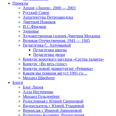
Проекты
Архив «Лицея». 2000 — 2003
Русский Север
Архитектура Петрозаводска
Дмитрий Новиков
И.С.Фрадков
Здоровье
Художественная галерея Дмитрия Москина
Великая Отечественная. 1941 — 1945
Педагогика С. Артемьевой
Педагогика школы
Педагогика двора
Конкурс короткого рассказа «Сестра таланта»
Конкурс «Во весь голос»
Конкурс новой драматургии «Ремарка»
Каким мы помним август 1991-го…
Михаил Швейцер
Блоги
Блог Лицея
Алла Нестеренко
Михаил Гольденберг
Родословная с Юлией Свинцовой
Видоискатель с Юлией Утышевой
Вернисаж с Ириной Ларионовой
Валентина Калачёва. Впечатления