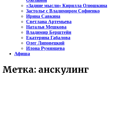
Озолиной
«Задние мысли» Кирилла Олюшкина
Застолье с Владимиром Софиенко
Ирина Савкина
Светлана Артемьева
Наталья Мешкова
Владимир Берштейн
Екатерина Габалова
Олег Липовецкий
Илона Румянцева
Афиша
Метка:
анскулинг