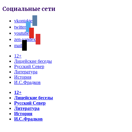
Социальные сети
vkontakte
twitter
youtube
zen-yandex
mail
12+
Лицейские беседы
Русский Север
Литература
История
И.С.Фрадков
12+
Лицейские беседы
Русский Север
Литература
История
И.С.Фрадков