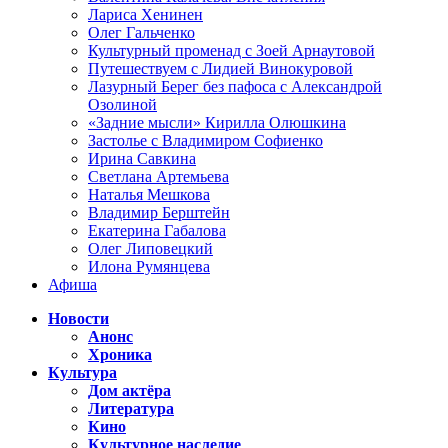
Лариса Хенинен
Олег Гальченко
Культурный променад с Зоей Арнаутовой
Путешествуем с Лидией Винокуровой
Лазурный Берег без пафоса с Александрой
Озолиной
«Задние мысли» Кирилла Олюшкина
Застолье с Владимиром Софиенко
Ирина Савкина
Светлана Артемьева
Наталья Мешкова
Владимир Берштейн
Екатерина Габалова
Олег Липовецкий
Илона Румянцева
Афиша
Новости
Анонс
Хроника
Культура
Дом актёра
Литература
Кино
Культурное наследие