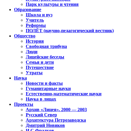
Парк культуры и чтения
Образование
Школа и вуз
Учитель
Реформы
ПОЛЁТ (научно-педагогический вестник)
Общество
История
Свободная трибуна
Люди
Лицейские беседы
Семья и дети
Путешествие
Утраты
Наука
Новости и факты
Гуманитарные науки
Естественно-математические науки
Наука в лицах
Проекты
Архив «Лицея». 2000 — 2003
Русский Север
Архитектура Петрозаводска
Дмитрий Новиков
И.С.Фрадков