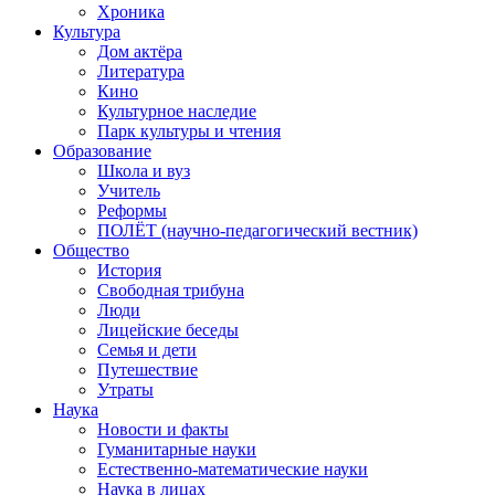
Хроника
Культура
Дом актёра
Литература
Кино
Культурное наследие
Парк культуры и чтения
Образование
Школа и вуз
Учитель
Реформы
ПОЛЁТ (научно-педагогический вестник)
Общество
История
Свободная трибуна
Люди
Лицейские беседы
Семья и дети
Путешествие
Утраты
Наука
Новости и факты
Гуманитарные науки
Естественно-математические науки
Наука в лицах