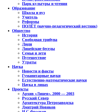
Парк культуры и чтения
Образование
Школа и вуз
Учитель
Реформы
ПОЛЁТ (научно-педагогический вестник)
Общество
История
Свободная трибуна
Люди
Лицейские беседы
Семья и дети
Путешествие
Утраты
Наука
Новости и факты
Гуманитарные науки
Естественно-математические науки
Наука в лицах
Проекты
Архив «Лицея». 2000 — 2003
Русский Север
Архитектура Петрозаводска
Дмитрий Новиков
И.С.Фрадков