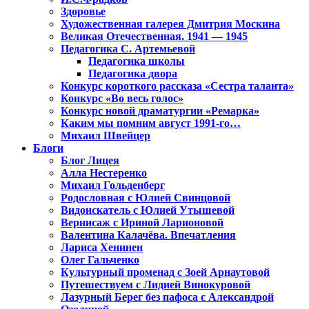
Здоровье
Художественная галерея Дмитрия Москина
Великая Отечественная. 1941 — 1945
Педагогика С. Артемьевой
Педагогика школы
Педагогика двора
Конкурс короткого рассказа «Сестра таланта»
Конкурс «Во весь голос»
Конкурс новой драматургии «Ремарка»
Каким мы помним август 1991-го…
Михаил Швейцер
Блоги
Блог Лицея
Алла Нестеренко
Михаил Гольденберг
Родословная с Юлией Свинцовой
Видоискатель с Юлией Утышевой
Вернисаж с Ириной Ларионовой
Валентина Калачёва. Впечатления
Лариса Хенинен
Олег Гальченко
Культурный променад с Зоей Арнаутовой
Путешествуем с Лидией Винокуровой
Лазурный Берег без пафоса с Александрой