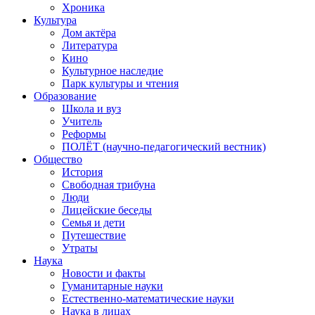
Хроника
Культура
Дом актёра
Литература
Кино
Культурное наследие
Парк культуры и чтения
Образование
Школа и вуз
Учитель
Реформы
ПОЛЁТ (научно-педагогический вестник)
Общество
История
Свободная трибуна
Люди
Лицейские беседы
Семья и дети
Путешествие
Утраты
Наука
Новости и факты
Гуманитарные науки
Естественно-математические науки
Наука в лицах