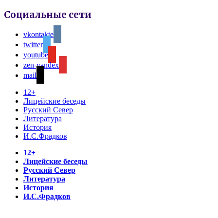
Социальные сети
vkontakte
twitter
youtube
zen-yandex
mail
12+
Лицейские беседы
Русский Север
Литература
История
И.С.Фрадков
12+
Лицейские беседы
Русский Север
Литература
История
И.С.Фрадков