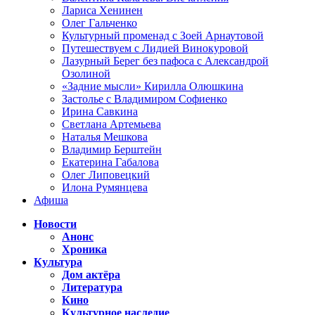
Лариса Хенинен
Олег Гальченко
Культурный променад с Зоей Арнаутовой
Путешествуем с Лидией Винокуровой
Лазурный Берег без пафоса с Александрой
Озолиной
«Задние мысли» Кирилла Олюшкина
Застолье с Владимиром Софиенко
Ирина Савкина
Светлана Артемьева
Наталья Мешкова
Владимир Берштейн
Екатерина Габалова
Олег Липовецкий
Илона Румянцева
Афиша
Новости
Анонс
Хроника
Культура
Дом актёра
Литература
Кино
Культурное наследие