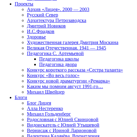
Проекты
Архив «Лицея». 2000 — 2003
Русский Север
Архитектура Петрозаводска
Дмитрий Новиков
И.С.Фрадков
Здоровье
Художественная галерея Дмитрия Москина
Великая Отечественная. 1941 — 1945
Педагогика С. Артемьевой
Педагогика школы
Педагогика двора
Конкурс короткого рассказа «Сестра таланта»
Конкурс «Во весь голос»
Конкурс новой драматургии «Ремарка»
Каким мы помним август 1991-го…
Михаил Швейцер
Блоги
Блог Лицея
Алла Нестеренко
Михаил Гольденберг
Родословная с Юлией Свинцовой
Видоискатель с Юлией Утышевой
Вернисаж с Ириной Ларионовой
Валентина Калачёва. Впечатления