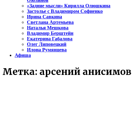
Озолиной
«Задние мысли» Кирилла Олюшкина
Застолье с Владимиром Софиенко
Ирина Савкина
Светлана Артемьева
Наталья Мешкова
Владимир Берштейн
Екатерина Габалова
Олег Липовецкий
Илона Румянцева
Афиша
Метка:
арсений анисимов