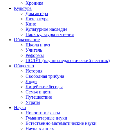
Хроника
Культура
Дом актёра
Литература
Кино
Культурное наследие
Парк культуры и чтения
Образование
Школа и вуз
Учитель
Реформы
ПОЛЁТ (научно-педагогический вестник)
Общество
История
Свободная трибуна
Люди
Лицейские беседы
Семья и дети
Путешествие
Утраты
Наука
Новости и факты
Гуманитарные науки
Естественно-математические науки
Наука в лицах