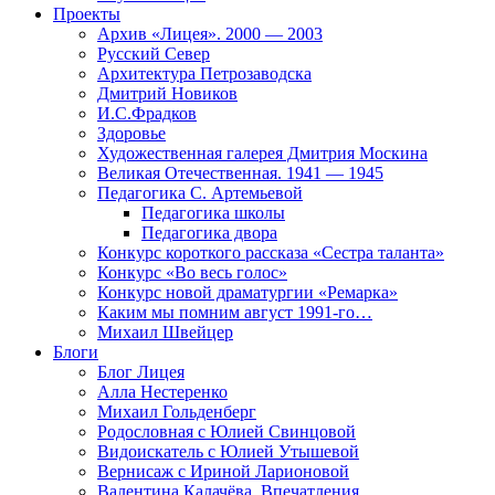
Проекты
Архив «Лицея». 2000 — 2003
Русский Север
Архитектура Петрозаводска
Дмитрий Новиков
И.С.Фрадков
Здоровье
Художественная галерея Дмитрия Москина
Великая Отечественная. 1941 — 1945
Педагогика С. Артемьевой
Педагогика школы
Педагогика двора
Конкурс короткого рассказа «Сестра таланта»
Конкурс «Во весь голос»
Конкурс новой драматургии «Ремарка»
Каким мы помним август 1991-го…
Михаил Швейцер
Блоги
Блог Лицея
Алла Нестеренко
Михаил Гольденберг
Родословная с Юлией Свинцовой
Видоискатель с Юлией Утышевой
Вернисаж с Ириной Ларионовой
Валентина Калачёва. Впечатления