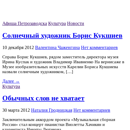
Афиша Петрозаводска
Культура
Новости
Солнечный художник Борис Кукшиев
10 декабря 2012
Валентина Чаженгина
Нет комментариев
Справа Борис Кукшиев, рядом заместитель директора музея
Ирина Куспак и художник Владимир Ивавненко На вернисаже в
Музее изобразительных искусств Карелии Бориса Кукшиева
назвали солнечным художником, […]
Далее →
Культура
Обычных слов не хватает
30 марта 2012
Наталия Гродницкая
Нет комментариев
Заключительным аккордом проекта «Музыкальная сборная
России» стал концерт пианистки Виолетты Хачикян и
кларнетиста Никиты Лютикова.