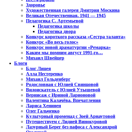
Здоровье
Художественная галерея Дмитрия Москина
Великая Отечественная. 1941 — 1945
Педагогика С. Артемьевой
Педагогика школы
Педагогика двора
Конкурс короткого рассказа «Сестра таланта»
Конкурс «Во весь голос»
Конкурс новой драматургии «Ремарка»
Каким мы помним август 1991-го…
Михаил Швейцер
Блоги
Блог Лицея
Алла Нестеренко
Михаил Гольденберг
Родословная с Юлией Свинцовой
Видоискатель с Юлией Утышевой
Вернисаж с Ириной Ларионовой
Валентина Калачёва. Впечатления
Лариса Хенинен
Олег Гальченко
Культурный променад с Зоей Арнаутовой
Путешествуем с Лидией Винокуровой
Лазурный Берег без пафоса с Александрой