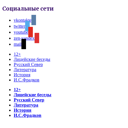
Социальные сети
vkontakte
twitter
youtube
zen-yandex
mail
12+
Лицейские беседы
Русский Север
Литература
История
И.С.Фрадков
12+
Лицейские беседы
Русский Север
Литература
История
И.С.Фрадков