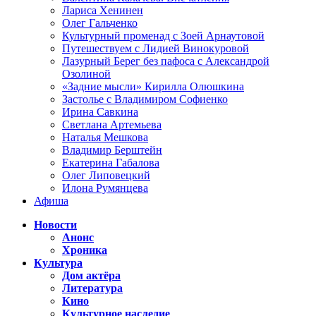
Лариса Хенинен
Олег Гальченко
Культурный променад с Зоей Арнаутовой
Путешествуем с Лидией Винокуровой
Лазурный Берег без пафоса с Александрой
Озолиной
«Задние мысли» Кирилла Олюшкина
Застолье с Владимиром Софиенко
Ирина Савкина
Светлана Артемьева
Наталья Мешкова
Владимир Берштейн
Екатерина Габалова
Олег Липовецкий
Илона Румянцева
Афиша
Новости
Анонс
Хроника
Культура
Дом актёра
Литература
Кино
Культурное наследие