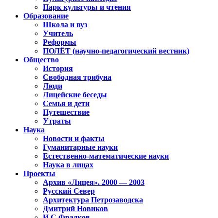
Парк культуры и чтения
Образование
Школа и вуз
Учитель
Реформы
ПОЛЁТ (научно-педагогический вестник)
Общество
История
Свободная трибуна
Люди
Лицейские беседы
Семья и дети
Путешествие
Утраты
Наука
Новости и факты
Гуманитарные науки
Естественно-математические науки
Наука в лицах
Проекты
Архив «Лицея». 2000 — 2003
Русский Север
Архитектура Петрозаводска
Дмитрий Новиков
И.С.Фрадков