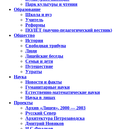
Парк культуры и чтения
Образование
Школа и вуз
Учитель
Реформы
ПОЛЁТ (научно-педагогический вестник)
Общество
История
Свободная трибуна
Люди
Лицейские беседы
Семья и дети
Путешествие
Утраты
Наука
Новости и факты
Гуманитарные науки
Естественно-математические науки
Наука в лицах
Проекты
Архив «Лицея». 2000 — 2003
Русский Север
Архитектура Петрозаводска
Дмитрий Новиков
И.С.Фрадков