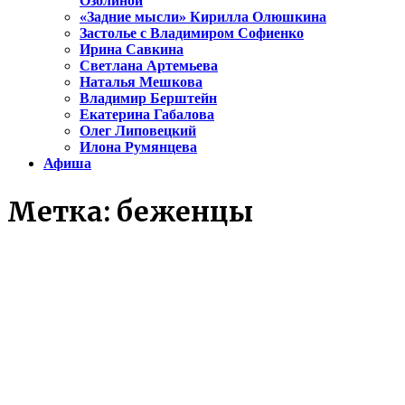
Озолиной
«Задние мысли» Кирилла Олюшкина
Застолье с Владимиром Софиенко
Ирина Савкина
Светлана Артемьева
Наталья Мешкова
Владимир Берштейн
Екатерина Габалова
Олег Липовецкий
Илона Румянцева
Афиша
Метка:
беженцы