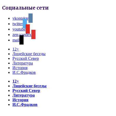
Социальные сети
vkontakte
twitter
youtube
zen-yandex
mail
12+
Лицейские беседы
Русский Север
Литература
История
И.С.Фрадков
12+
Лицейские беседы
Русский Север
Литература
История
И.С.Фрадков