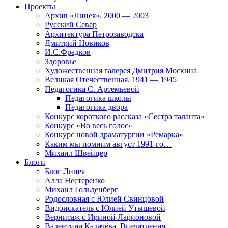
Проекты
Архив «Лицея». 2000 — 2003
Русский Север
Архитектура Петрозаводска
Дмитрий Новиков
И.С.Фрадков
Здоровье
Художественная галерея Дмитрия Москина
Великая Отечественная. 1941 — 1945
Педагогика С. Артемьевой
Педагогика школы
Педагогика двора
Конкурс короткого рассказа «Сестра таланта»
Конкурс «Во весь голос»
Конкурс новой драматургии «Ремарка»
Каким мы помним август 1991-го…
Михаил Швейцер
Блоги
Блог Лицея
Алла Нестеренко
Михаил Гольденберг
Родословная с Юлией Свинцовой
Видоискатель с Юлией Утышевой
Вернисаж с Ириной Ларионовой
Валентина Калачёва. Впечатления