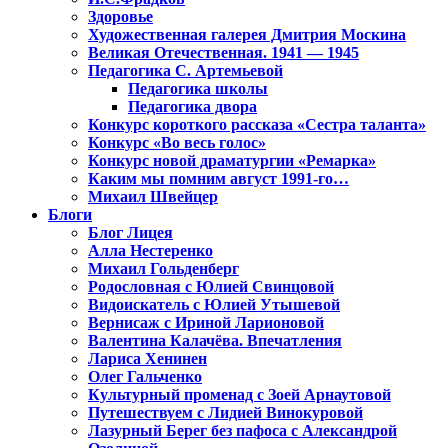
Здоровье
Художественная галерея Дмитрия Москина
Великая Отечественная. 1941 — 1945
Педагогика С. Артемьевой
Педагогика школы
Педагогика двора
Конкурс короткого рассказа «Сестра таланта»
Конкурс «Во весь голос»
Конкурс новой драматургии «Ремарка»
Каким мы помним август 1991-го…
Михаил Швейцер
Блоги
Блог Лицея
Алла Нестеренко
Михаил Гольденберг
Родословная с Юлией Свинцовой
Видоискатель с Юлией Утышевой
Вернисаж с Ириной Ларионовой
Валентина Калачёва. Впечатления
Лариса Хенинен
Олег Гальченко
Культурный променад с Зоей Арнаутовой
Путешествуем с Лидией Винокуровой
Лазурный Берег без пафоса с Александрой