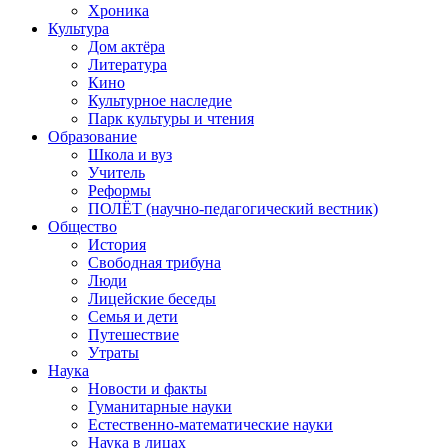
Хроника
Культура
Дом актёра
Литература
Кино
Культурное наследие
Парк культуры и чтения
Образование
Школа и вуз
Учитель
Реформы
ПОЛЁТ (научно-педагогический вестник)
Общество
История
Свободная трибуна
Люди
Лицейские беседы
Семья и дети
Путешествие
Утраты
Наука
Новости и факты
Гуманитарные науки
Естественно-математические науки
Наука в лицах