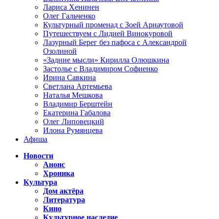
Лариса Хенинен
Олег Гальченко
Культурный променад с Зоей Арнаутовой
Путешествуем с Лидией Винокуровой
Лазурный Берег без пафоса с Александрой
Озолиной
«Задние мысли» Кирилла Олюшкина
Застолье с Владимиром Софиенко
Ирина Савкина
Светлана Артемьева
Наталья Мешкова
Владимир Берштейн
Екатерина Габалова
Олег Липовецкий
Илона Румянцева
Афиша
Новости
Анонс
Хроника
Культура
Дом актёра
Литература
Кино
Культурное наследие