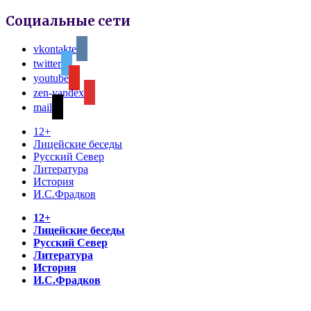
Социальные сети
vkontakte
twitter
youtube
zen-yandex
mail
12+
Лицейские беседы
Русский Север
Литература
История
И.С.Фрадков
12+
Лицейские беседы
Русский Север
Литература
История
И.С.Фрадков