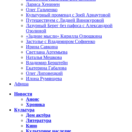
Лариса Хенинен
Олег Гальченко
Культурный променад с Зоей Арнаутовой
Путешествуем с Лидией Винокуровой
Лазурный Берег без пафоса с Александрой
Озолиной
«Задние мысли» Кирилла Олюшкина
Застолье с Владимиром Софиенко
Ирина Савкина
Светлана Артемьева
Наталья Мешкова
Владимир Берштейн
Екатерина Габалова
Олег Липовецкий
Илона Румянцева
Афиша
Новости
Анонс
Хроника
Культура
Дом актёра
Литература
Кино
Культурное наследие