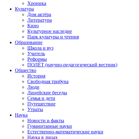
Хроника
Культура
Дом актёра
Литература
Кино
Культурное наследие
Парк культуры и чтения
Образование
Школа и вуз
Учитель
Реформы
ПОЛЁТ (научно-педагогический вестник)
Общество
История
Свободная трибуна
Люди
Лицейские беседы
Семья и дети
Путешествие
Утраты
Наука
Новости и факты
Гуманитарные науки
Естественно-математические науки
Наука в лицах