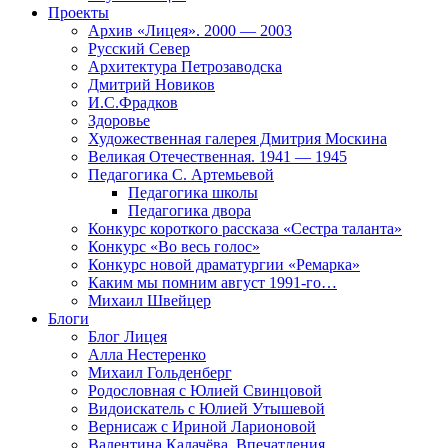
Проекты
Архив «Лицея». 2000 — 2003
Русский Север
Архитектура Петрозаводска
Дмитрий Новиков
И.С.Фрадков
Здоровье
Художественная галерея Дмитрия Москина
Великая Отечественная. 1941 — 1945
Педагогика С. Артемьевой
Педагогика школы
Педагогика двора
Конкурс короткого рассказа «Сестра таланта»
Конкурс «Во весь голос»
Конкурс новой драматургии «Ремарка»
Каким мы помним август 1991-го…
Михаил Швейцер
Блоги
Блог Лицея
Алла Нестеренко
Михаил Гольденберг
Родословная с Юлией Свинцовой
Видоискатель с Юлией Утышевой
Вернисаж с Ириной Ларионовой
Валентина Калачёва. Впечатления