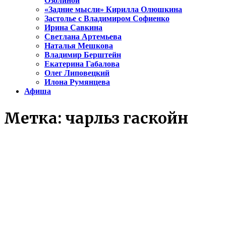
Озолиной
«Задние мысли» Кирилла Олюшкина
Застолье с Владимиром Софиенко
Ирина Савкина
Светлана Артемьева
Наталья Мешкова
Владимир Берштейн
Екатерина Габалова
Олег Липовецкий
Илона Румянцева
Афиша
Метка:
чарльз гаскойн