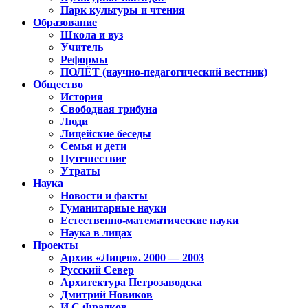
Парк культуры и чтения
Образование
Школа и вуз
Учитель
Реформы
ПОЛЁТ (научно-педагогический вестник)
Общество
История
Свободная трибуна
Люди
Лицейские беседы
Семья и дети
Путешествие
Утраты
Наука
Новости и факты
Гуманитарные науки
Естественно-математические науки
Наука в лицах
Проекты
Архив «Лицея». 2000 — 2003
Русский Север
Архитектура Петрозаводска
Дмитрий Новиков
И.С.Фрадков