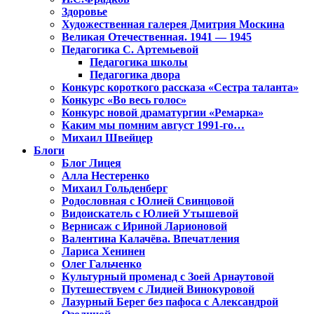
Здоровье
Художественная галерея Дмитрия Москина
Великая Отечественная. 1941 — 1945
Педагогика С. Артемьевой
Педагогика школы
Педагогика двора
Конкурс короткого рассказа «Сестра таланта»
Конкурс «Во весь голос»
Конкурс новой драматургии «Ремарка»
Каким мы помним август 1991-го…
Михаил Швейцер
Блоги
Блог Лицея
Алла Нестеренко
Михаил Гольденберг
Родословная с Юлией Свинцовой
Видоискатель с Юлией Утышевой
Вернисаж с Ириной Ларионовой
Валентина Калачёва. Впечатления
Лариса Хенинен
Олег Гальченко
Культурный променад с Зоей Арнаутовой
Путешествуем с Лидией Винокуровой
Лазурный Берег без пафоса с Александрой