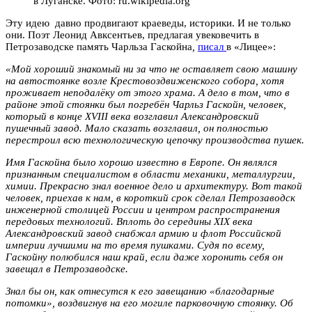
в Луганске. Фото: ru.wikipedia.org
Эту идею давно продвигают краеведы, историки. И не только
они. Поэт Леонид Авксентьев, предлагая увековечить в
Петрозаводске память Чарльза Гаскойна
,
писал
в «Лицее»:
«Мой хороший знакомый ни за что не оставляет свою машину
на автостоянке возле Крестовоздвиженского собора, хотя
проживает неподалёку от этого храма. А дело в том, что в
районе этой стоянки был погребён Чарльз Гаскойн, человек,
который в конце XVIII века возглавил Александровский
пушечный завод. Мало сказать возглавил, он полностью
перестроил всю технологическую цепочку производства пушек.
Имя Гаскойна было хорошо известно в Европе. Он являлся
признанным специалистом в области механики, металлургии,
химии. Прекрасно знал военное дело и архитектуру. Вот такой
человек, приехав к нам, в короткий срок сделал Петрозаводск
инженерной столицей России и центром распространения
передовых технологий. Вплоть до середины XIX века
Александровский завод снабжал армию и флот Российской
империи лучшими на то время пушками. Судя по всему,
Гаскойну полюбился наш край, если даже хоронить себя он
завещал в Петрозаводске.
Знал бы он, как отнесутся к его завещанию «благодарные
потомки», воздвигнув на его могиле парковочную стоянку. Об