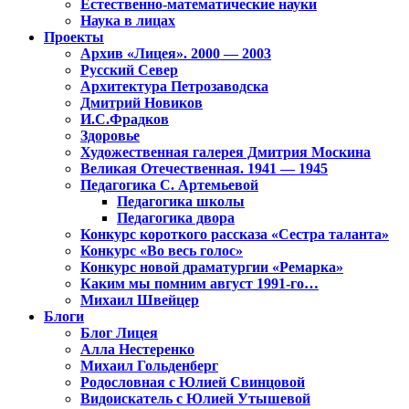
Естественно-математические науки
Наука в лицах
Проекты
Архив «Лицея». 2000 — 2003
Русский Север
Архитектура Петрозаводска
Дмитрий Новиков
И.С.Фрадков
Здоровье
Художественная галерея Дмитрия Москина
Великая Отечественная. 1941 — 1945
Педагогика С. Артемьевой
Педагогика школы
Педагогика двора
Конкурс короткого рассказа «Сестра таланта»
Конкурс «Во весь голос»
Конкурс новой драматургии «Ремарка»
Каким мы помним август 1991-го…
Михаил Швейцер
Блоги
Блог Лицея
Алла Нестеренко
Михаил Гольденберг
Родословная с Юлией Свинцовой
Видоискатель с Юлией Утышевой