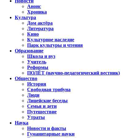
Новости
Анонс
Хроника
Культура
Дом актёра
Литература
Кино
Культурное наследие
Парк культуры и чтения
Образование
Школа и вуз
Учитель
Реформы
ПОЛЁТ (научно-педагогический вестник)
Общество
История
Свободная трибуна
Люди
Лицейские беседы
Семья и дети
Путешествие
Утраты
Наука
Новости и факты
Гуманитарные науки