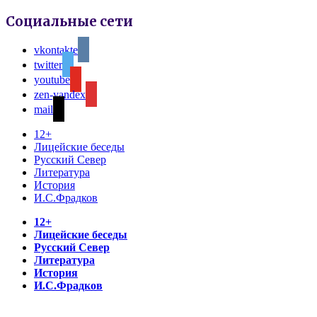
Социальные сети
vkontakte
twitter
youtube
zen-yandex
mail
12+
Лицейские беседы
Русский Север
Литература
История
И.С.Фрадков
12+
Лицейские беседы
Русский Север
Литература
История
И.С.Фрадков