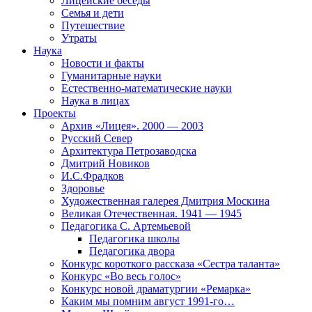
Лицейские беседы
Семья и дети
Путешествие
Утраты
Наука
Новости и факты
Гуманитарные науки
Естественно-математические науки
Наука в лицах
Проекты
Архив «Лицея». 2000 — 2003
Русский Север
Архитектура Петрозаводска
Дмитрий Новиков
И.С.Фрадков
Здоровье
Художественная галерея Дмитрия Москина
Великая Отечественная. 1941 — 1945
Педагогика С. Артемьевой
Педагогика школы
Педагогика двора
Конкурс короткого рассказа «Сестра таланта»
Конкурс «Во весь голос»
Конкурс новой драматургии «Ремарка»
Каким мы помним август 1991-го…