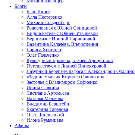
Михаил Швейцер
Блоги
Блог Лицея
Алла Нестеренко
Михаил Гольденберг
Родословная с Юлией Свинцовой
Видоискатель с Юлией Утышевой
Вернисаж с Ириной Ларионовой
Валентина Калачёва. Впечатления
Лариса Хенинен
Олег Гальченко
Культурный променад с Зоей Арнаутовой
Путешествуем с Лидией Винокуровой
Лазурный Берег без пафоса с Александрой Озолино
«Задние мысли» Кирилла Олюшкина
Застолье с Владимиром Софиенко
Ирина Савкина
Светлана Артемьева
Наталья Мешкова
Владимир Берштейн
Екатерина Габалова
Олег Липовецкий
Илона Румянцева
Афиша