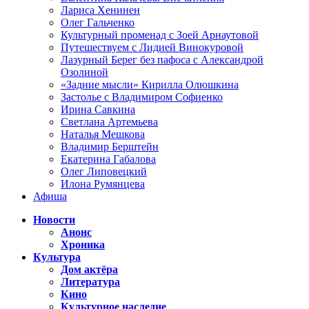
Лариса Хенинен
Олег Гальченко
Культурный променад с Зоей Арнаутовой
Путешествуем с Лидией Винокуровой
Лазурный Берег без пафоса с Александрой
Озолиной
«Задние мысли» Кирилла Олюшкина
Застолье с Владимиром Софиенко
Ирина Савкина
Светлана Артемьева
Наталья Мешкова
Владимир Берштейн
Екатерина Габалова
Олег Липовецкий
Илона Румянцева
Афиша
Новости
Анонс
Хроника
Культура
Дом актёра
Литература
Кино
Культурное наследие