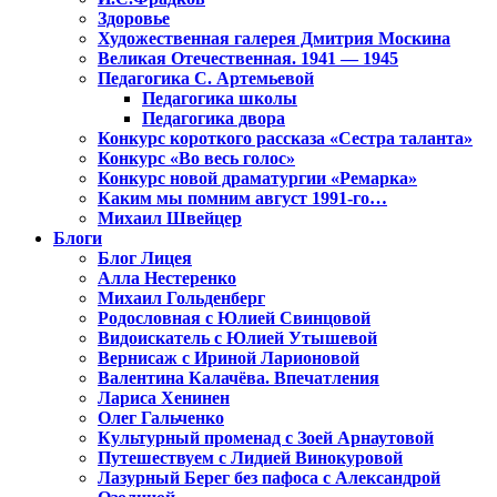
Здоровье
Художественная галерея Дмитрия Москина
Великая Отечественная. 1941 — 1945
Педагогика С. Артемьевой
Педагогика школы
Педагогика двора
Конкурс короткого рассказа «Сестра таланта»
Конкурс «Во весь голос»
Конкурс новой драматургии «Ремарка»
Каким мы помним август 1991-го…
Михаил Швейцер
Блоги
Блог Лицея
Алла Нестеренко
Михаил Гольденберг
Родословная с Юлией Свинцовой
Видоискатель с Юлией Утышевой
Вернисаж с Ириной Ларионовой
Валентина Калачёва. Впечатления
Лариса Хенинен
Олег Гальченко
Культурный променад с Зоей Арнаутовой
Путешествуем с Лидией Винокуровой
Лазурный Берег без пафоса с Александрой