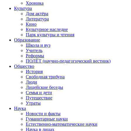
Хроника
Культура
Дом актёра
Литература
Кино
Культурное наследие
Парк культуры и чтения
Образование
Школа и вуз
Учитель
Реформы
ПОЛЁТ (научно-педагогический вестник)
Общество
История
Свободная трибуна
Люди
Лицейские беседы
Семья и дети
Путешествие
Утраты
Наука
Новости и факты
Гуманитарные науки
Естественно-математические науки
Наука в лицах