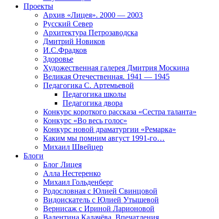
Проекты
Архив «Лицея». 2000 — 2003
Русский Север
Архитектура Петрозаводска
Дмитрий Новиков
И.С.Фрадков
Здоровье
Художественная галерея Дмитрия Москина
Великая Отечественная. 1941 — 1945
Педагогика С. Артемьевой
Педагогика школы
Педагогика двора
Конкурс короткого рассказа «Сестра таланта»
Конкурс «Во весь голос»
Конкурс новой драматургии «Ремарка»
Каким мы помним август 1991-го…
Михаил Швейцер
Блоги
Блог Лицея
Алла Нестеренко
Михаил Гольденберг
Родословная с Юлией Свинцовой
Видоискатель с Юлией Утышевой
Вернисаж с Ириной Ларионовой
Валентина Калачёва. Впечатления