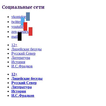
Социальные сети
vkontakte
twitter
youtube
zen-yandex
mail
12+
Лицейские беседы
Русский Север
Литература
История
И.С.Фрадков
12+
Лицейские беседы
Русский Север
Литература
История
И.С.Фрадков