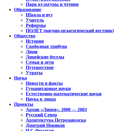
Парк культуры и чтения
Образование
Школа и вуз
Учитель
Реформы
ПОЛЁТ (научно-педагогический вестник)
Общество
История
Свободная трибуна
Люди
Лицейские беседы
Семья и дети
Путешествие
Утраты
Наука
Новости и факты
Гуманитарные науки
Естественно-математические науки
Наука в лицах
Проекты
Архив «Лицея». 2000 — 2003
Русский Север
Архитектура Петрозаводска
Дмитрий Новиков
И.С.Фрадков