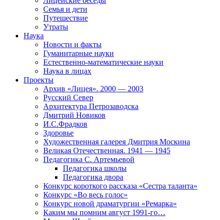
Лицейские беседы
Семья и дети
Путешествие
Утраты
Наука
Новости и факты
Гуманитарные науки
Естественно-математические науки
Наука в лицах
Проекты
Архив «Лицея». 2000 — 2003
Русский Север
Архитектура Петрозаводска
Дмитрий Новиков
И.С.Фрадков
Здоровье
Художественная галерея Дмитрия Москина
Великая Отечественная. 1941 — 1945
Педагогика С. Артемьевой
Педагогика школы
Педагогика двора
Конкурс короткого рассказа «Сестра таланта»
Конкурс «Во весь голос»
Конкурс новой драматургии «Ремарка»
Каким мы помним август 1991-го…