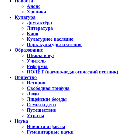
Новости
Анонс
Хроника
Культура
Дом актёра
Литература
Кино
Культурное наследие
Парк культуры и чтения
Образование
Школа и вуз
Учитель
Реформы
ПОЛЁТ (научно-педагогический вестник)
Общество
История
Свободная трибуна
Люди
Лицейские беседы
Семья и дети
Путешествие
Утраты
Наука
Новости и факты
Гуманитарные науки