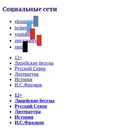
Социальные сети
vkontakte
twitter
youtube
zen-yandex
mail
12+
Лицейские беседы
Русский Север
Литература
История
И.С.Фрадков
12+
Лицейские беседы
Русский Север
Литература
История
И.С.Фрадков