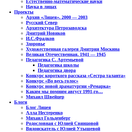
Естественно-математические науки
Наука в лицах
Проекты
Архив «Лицея». 2000 — 2003
Русский Север
Архитектура Петрозаводска
Дмитрий Новиков
И.С.Фрадков
Здоровье
Художественная галерея Дмитрия Москина
Великая Отечественная. 1941 — 1945
Педагогика С. Артемьевой
Педагогика школы
Педагогика двора
Конкурс короткого рассказа «Сестра таланта»
Конкурс «Во весь голос»
Конкурс новой драматургии «Ремарка»
Каким мы помним август 1991-го…
Михаил Швейцер
Блоги
Блог Лицея
Алла Нестеренко
Михаил Гольденберг
Родословная с Юлией Свинцовой
Видоискатель с Юлией Утышевой