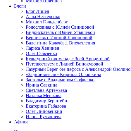
Михаил Швейцер
Блоги
Блог Лицея
Алла Нестеренко
Михаил Гольденберг
Родословная с Юлией Свинцовой
Видоискатель с Юлией Утышевой
Вернисаж с Ириной Ларионовой
Валентина Калачёва. Впечатления
Лариса Хенинен
Олег Гальченко
Культурный променад с Зоей Арнаутовой
Путешествуем с Лидией Винокуровой
Лазурный Берег без пафоса с Александрой Озолино
«Задние мысли» Кирилла Олюшкина
Застолье с Владимиром Софиенко
Ирина Савкина
Светлана Артемьева
Наталья Мешкова
Владимир Берштейн
Екатерина Габалова
Олег Липовецкий
Илона Румянцева
Афиша