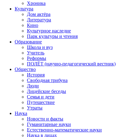
Хроника
Культура
Дом актёра
Литература
Кино
Культурное наследие
Парк культуры и чтения
Образование
Школа и вуз
Учитель
Реформы
ПОЛЁТ (научно-педагогический вестник)
Общество
История
Свободная трибуна
Люди
Лицейские беседы
Семья и дети
Путешествие
Утраты
Наука
Новости и факты
Гуманитарные науки
Естественно-математические науки
Наука в лицах