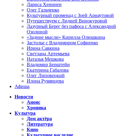
Лариса Хенинен
Олег Гальченко
Культурный променад с Зоей Арнаутовой
Путешествуем с Лидией Винокуровой
Лазурный Берег без пафоса с Александрой
Озолиной
«Задние мысли» Кирилла Олюшкина
Застолье с Владимиром Софиенко
Ирина Савкина
Светлана Артемьева
Наталья Мешкова
Владимир Берштейн
Екатерина Габалова
Олег Липовецкий
Илона Румянцева
Афиша
Новости
Анонс
Хроника
Культура
Дом актёра
Литература
Кино
Культурное наследие