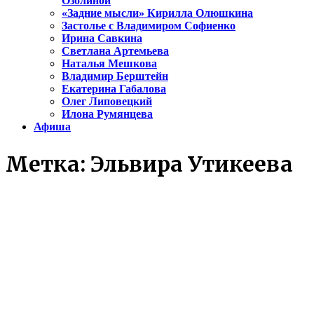
Озолиной
«Задние мысли» Кирилла Олюшкина
Застолье с Владимиром Софиенко
Ирина Савкина
Светлана Артемьева
Наталья Мешкова
Владимир Берштейн
Екатерина Габалова
Олег Липовецкий
Илона Румянцева
Афиша
Метка:
Эльвира Утикеева