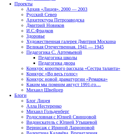
Проекты
Архив «Лицея». 2000 — 2003
Русский Север
Архитектура Петрозаводска
Дмитрий Новиков
И.С.Фрадков
Здоровье
Художественная галерея Дмитрия Москина
Великая Отечественная. 1941 — 1945
Педагогика С. Артемьевой
Педагогика школы
Педагогика двора
Конкурс короткого рассказа «Сестра таланта»
Конкурс «Во весь голос»
Конкурс новой драматургии «Ремарка»
Каким мы помним август 1991-го…
Михаил Швейцер
Блоги
Блог Лицея
Алла Нестеренко
Михаил Гольденберг
Родословная с Юлией Свинцовой
Видоискатель с Юлией Утышевой
Вернисаж с Ириной Ларионовой
Валентина Калачёва. Впечатления