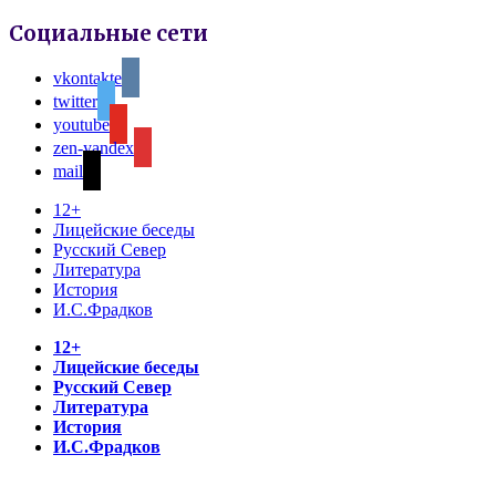
Социальные сети
vkontakte
twitter
youtube
zen-yandex
mail
12+
Лицейские беседы
Русский Север
Литература
История
И.С.Фрадков
12+
Лицейские беседы
Русский Север
Литература
История
И.С.Фрадков