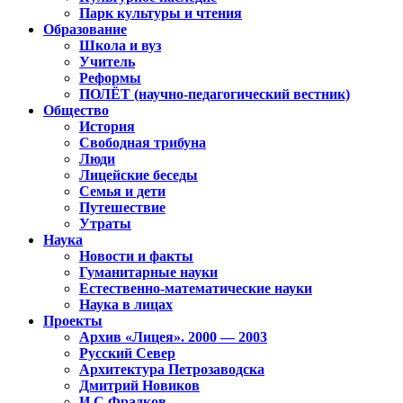
Парк культуры и чтения
Образование
Школа и вуз
Учитель
Реформы
ПОЛЁТ (научно-педагогический вестник)
Общество
История
Свободная трибуна
Люди
Лицейские беседы
Семья и дети
Путешествие
Утраты
Наука
Новости и факты
Гуманитарные науки
Естественно-математические науки
Наука в лицах
Проекты
Архив «Лицея». 2000 — 2003
Русский Север
Архитектура Петрозаводска
Дмитрий Новиков
И.С.Фрадков