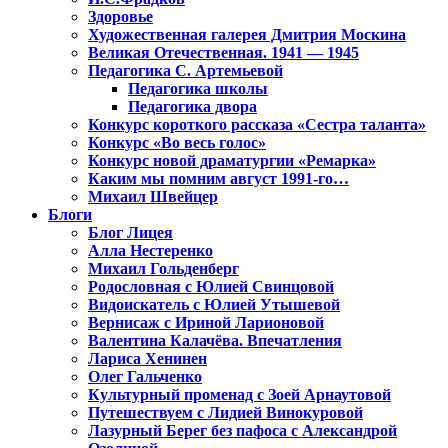
Здоровье
Художественная галерея Дмитрия Москина
Великая Отечественная. 1941 — 1945
Педагогика С. Артемьевой
Педагогика школы
Педагогика двора
Конкурс короткого рассказа «Сестра таланта»
Конкурс «Во весь голос»
Конкурс новой драматургии «Ремарка»
Каким мы помним август 1991-го…
Михаил Швейцер
Блоги
Блог Лицея
Алла Нестеренко
Михаил Гольденберг
Родословная с Юлией Свинцовой
Видоискатель с Юлией Утышевой
Вернисаж с Ириной Ларионовой
Валентина Калачёва. Впечатления
Лариса Хенинен
Олег Гальченко
Культурный променад с Зоей Арнаутовой
Путешествуем с Лидией Винокуровой
Лазурный Берег без пафоса с Александрой