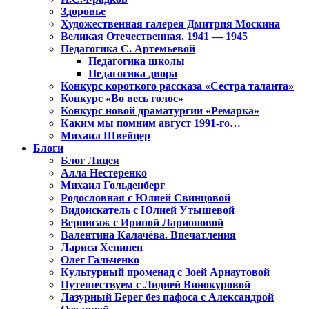
Здоровье
Художественная галерея Дмитрия Москина
Великая Отечественная. 1941 — 1945
Педагогика С. Артемьевой
Педагогика школы
Педагогика двора
Конкурс короткого рассказа «Сестра таланта»
Конкурс «Во весь голос»
Конкурс новой драматургии «Ремарка»
Каким мы помним август 1991-го…
Михаил Швейцер
Блоги
Блог Лицея
Алла Нестеренко
Михаил Гольденберг
Родословная с Юлией Свинцовой
Видоискатель с Юлией Утышевой
Вернисаж с Ириной Ларионовой
Валентина Калачёва. Впечатления
Лариса Хенинен
Олег Гальченко
Культурный променад с Зоей Арнаутовой
Путешествуем с Лидией Винокуровой
Лазурный Берег без пафоса с Александрой