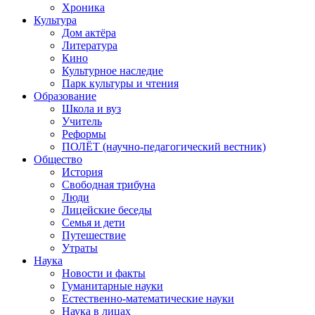
Хроника
Культура
Дом актёра
Литература
Кино
Культурное наследие
Парк культуры и чтения
Образование
Школа и вуз
Учитель
Реформы
ПОЛЁТ (научно-педагогический вестник)
Общество
История
Свободная трибуна
Люди
Лицейские беседы
Семья и дети
Путешествие
Утраты
Наука
Новости и факты
Гуманитарные науки
Естественно-математические науки
Наука в лицах