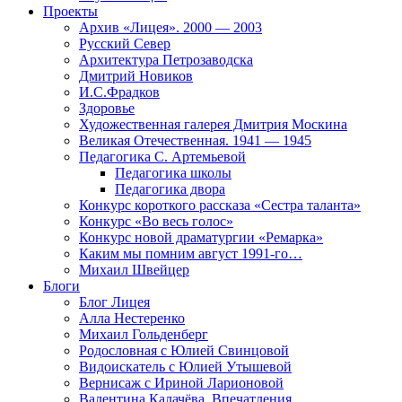
Проекты
Архив «Лицея». 2000 — 2003
Русский Север
Архитектура Петрозаводска
Дмитрий Новиков
И.С.Фрадков
Здоровье
Художественная галерея Дмитрия Москина
Великая Отечественная. 1941 — 1945
Педагогика С. Артемьевой
Педагогика школы
Педагогика двора
Конкурс короткого рассказа «Сестра таланта»
Конкурс «Во весь голос»
Конкурс новой драматургии «Ремарка»
Каким мы помним август 1991-го…
Михаил Швейцер
Блоги
Блог Лицея
Алла Нестеренко
Михаил Гольденберг
Родословная с Юлией Свинцовой
Видоискатель с Юлией Утышевой
Вернисаж с Ириной Ларионовой
Валентина Калачёва. Впечатления