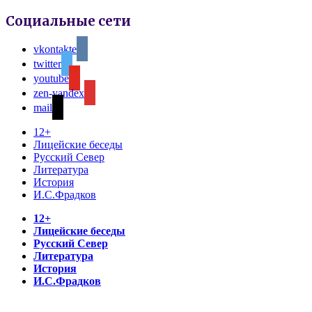
Социальные сети
vkontakte
twitter
youtube
zen-yandex
mail
12+
Лицейские беседы
Русский Север
Литература
История
И.С.Фрадков
12+
Лицейские беседы
Русский Север
Литература
История
И.С.Фрадков