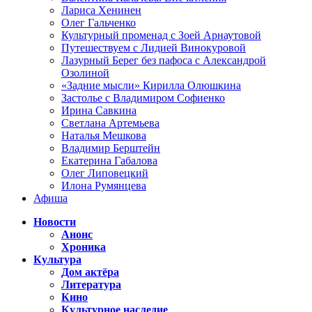
Лариса Хенинен
Олег Гальченко
Культурный променад с Зоей Арнаутовой
Путешествуем с Лидией Винокуровой
Лазурный Берег без пафоса с Александрой
Озолиной
«Задние мысли» Кирилла Олюшкина
Застолье с Владимиром Софиенко
Ирина Савкина
Светлана Артемьева
Наталья Мешкова
Владимир Берштейн
Екатерина Габалова
Олег Липовецкий
Илона Румянцева
Афиша
Новости
Анонс
Хроника
Культура
Дом актёра
Литература
Кино
Культурное наследие