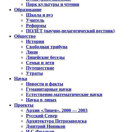
Парк культуры и чтения
Образование
Школа и вуз
Учитель
Реформы
ПОЛЁТ (научно-педагогический вестник)
Общество
История
Свободная трибуна
Люди
Лицейские беседы
Семья и дети
Путешествие
Утраты
Наука
Новости и факты
Гуманитарные науки
Естественно-математические науки
Наука в лицах
Проекты
Архив «Лицея». 2000 — 2003
Русский Север
Архитектура Петрозаводска
Дмитрий Новиков
И.С.Фрадков