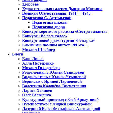
Здоровье
Художественная галерея Дмитрия Москина
Великая Отечественная. 1941 — 1945
Педагогика С. Артемьевой
Педагогика школы
Педагогика двора
Конкурс короткого рассказа «Сестра таланта»
Конкурс «Во весь голос»
Конкурс новой драматургии «Ремарка»
Каким мы помним август 1991-го…
Михаил Швейцер
Блоги
Блог Лицея
Алла Нестеренко
Михаил Гольденберг
Родословная с Юлией Свинцовой
Видоискатель с Юлией Утышевой
Вернисаж с Ириной Ларионовой
Валентина Калачёва. Впечатления
Лариса Хенинен
Олег Гальченко
Культурный променад с Зоей Арнаутовой
Путешествуем с Лидией Винокуровой
Лазурный Берег без пафоса с Александрой