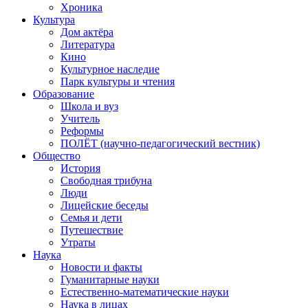
Хроника
Культура
Дом актёра
Литература
Кино
Культурное наследие
Парк культуры и чтения
Образование
Школа и вуз
Учитель
Реформы
ПОЛЁТ (научно-педагогический вестник)
Общество
История
Свободная трибуна
Люди
Лицейские беседы
Семья и дети
Путешествие
Утраты
Наука
Новости и факты
Гуманитарные науки
Естественно-математические науки
Наука в лицах