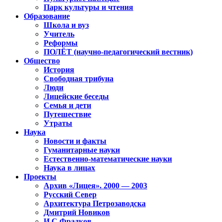
Парк культуры и чтения
Образование
Школа и вуз
Учитель
Реформы
ПОЛЁТ (научно-педагогический вестник)
Общество
История
Свободная трибуна
Люди
Лицейские беседы
Семья и дети
Путешествие
Утраты
Наука
Новости и факты
Гуманитарные науки
Естественно-математические науки
Наука в лицах
Проекты
Архив «Лицея». 2000 — 2003
Русский Север
Архитектура Петрозаводска
Дмитрий Новиков
И.С.Фрадков