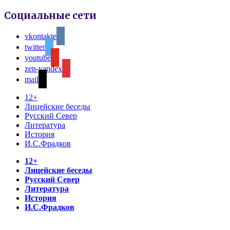
Социальные сети
vkontakte
twitter
youtube
zen-yandex
mail
12+
Лицейские беседы
Русский Север
Литература
История
И.С.Фрадков
12+
Лицейские беседы
Русский Север
Литература
История
И.С.Фрадков