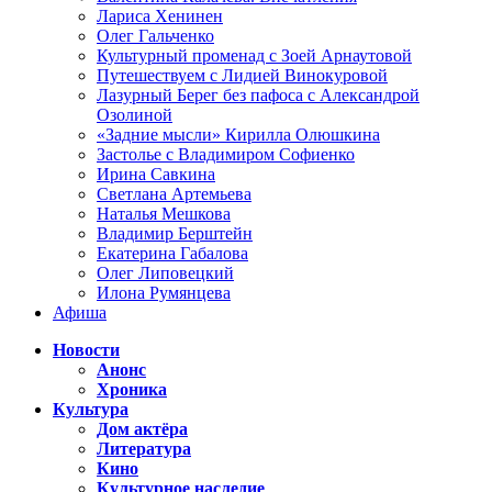
Лариса Хенинен
Олег Гальченко
Культурный променад с Зоей Арнаутовой
Путешествуем с Лидией Винокуровой
Лазурный Берег без пафоса с Александрой
Озолиной
«Задние мысли» Кирилла Олюшкина
Застолье с Владимиром Софиенко
Ирина Савкина
Светлана Артемьева
Наталья Мешкова
Владимир Берштейн
Екатерина Габалова
Олег Липовецкий
Илона Румянцева
Афиша
Новости
Анонс
Хроника
Культура
Дом актёра
Литература
Кино
Культурное наследие