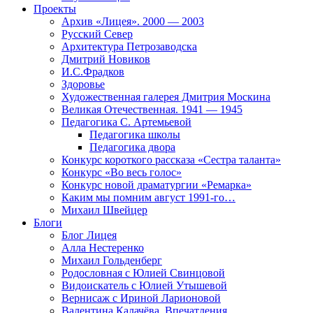
Проекты
Архив «Лицея». 2000 — 2003
Русский Север
Архитектура Петрозаводска
Дмитрий Новиков
И.С.Фрадков
Здоровье
Художественная галерея Дмитрия Москина
Великая Отечественная. 1941 — 1945
Педагогика С. Артемьевой
Педагогика школы
Педагогика двора
Конкурс короткого рассказа «Сестра таланта»
Конкурс «Во весь голос»
Конкурс новой драматургии «Ремарка»
Каким мы помним август 1991-го…
Михаил Швейцер
Блоги
Блог Лицея
Алла Нестеренко
Михаил Гольденберг
Родословная с Юлией Свинцовой
Видоискатель с Юлией Утышевой
Вернисаж с Ириной Ларионовой
Валентина Калачёва. Впечатления