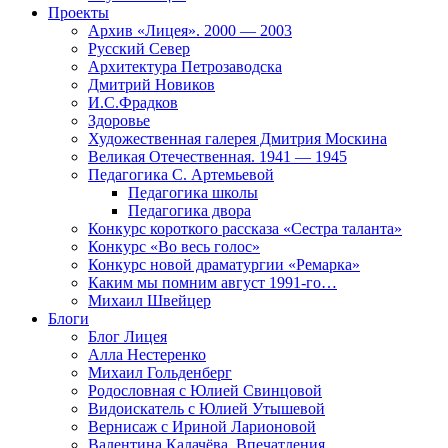
Проекты
Архив «Лицея». 2000 — 2003
Русский Север
Архитектура Петрозаводска
Дмитрий Новиков
И.С.Фрадков
Здоровье
Художественная галерея Дмитрия Москина
Великая Отечественная. 1941 — 1945
Педагогика С. Артемьевой
Педагогика школы
Педагогика двора
Конкурс короткого рассказа «Сестра таланта»
Конкурс «Во весь голос»
Конкурс новой драматургии «Ремарка»
Каким мы помним август 1991-го…
Михаил Швейцер
Блоги
Блог Лицея
Алла Нестеренко
Михаил Гольденберг
Родословная с Юлией Свинцовой
Видоискатель с Юлией Утышевой
Вернисаж с Ириной Ларионовой
Валентина Калачёва. Впечатления