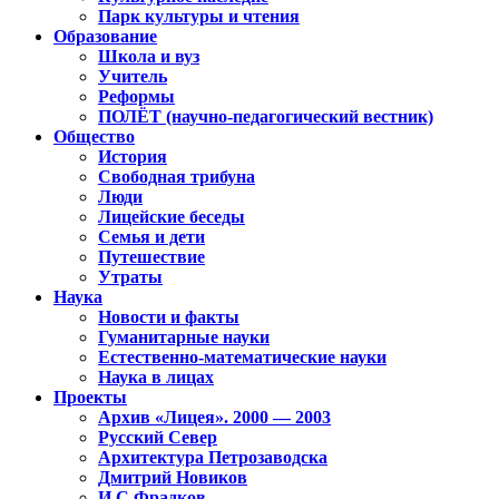
Парк культуры и чтения
Образование
Школа и вуз
Учитель
Реформы
ПОЛЁТ (научно-педагогический вестник)
Общество
История
Свободная трибуна
Люди
Лицейские беседы
Семья и дети
Путешествие
Утраты
Наука
Новости и факты
Гуманитарные науки
Естественно-математические науки
Наука в лицах
Проекты
Архив «Лицея». 2000 — 2003
Русский Север
Архитектура Петрозаводска
Дмитрий Новиков
И.С.Фрадков