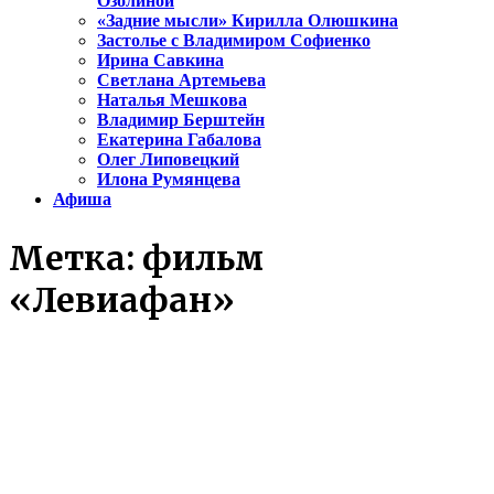
Озолиной
«Задние мысли» Кирилла Олюшкина
Застолье с Владимиром Софиенко
Ирина Савкина
Светлана Артемьева
Наталья Мешкова
Владимир Берштейн
Екатерина Габалова
Олег Липовецкий
Илона Румянцева
Афиша
Метка:
фильм
«Левиафан»