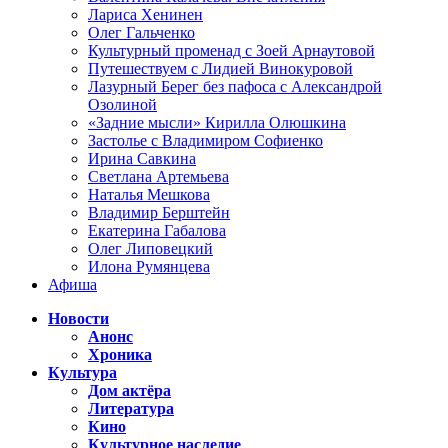
Лариса Хенинен
Олег Гальченко
Культурный променад с Зоей Арнаутовой
Путешествуем с Лидией Винокуровой
Лазурный Берег без пафоса с Александрой
Озолиной
«Задние мысли» Кирилла Олюшкина
Застолье с Владимиром Софиенко
Ирина Савкина
Светлана Артемьева
Наталья Мешкова
Владимир Берштейн
Екатерина Габалова
Олег Липовецкий
Илона Румянцева
Афиша
Новости
Анонс
Хроника
Культура
Дом актёра
Литература
Кино
Культурное наследие