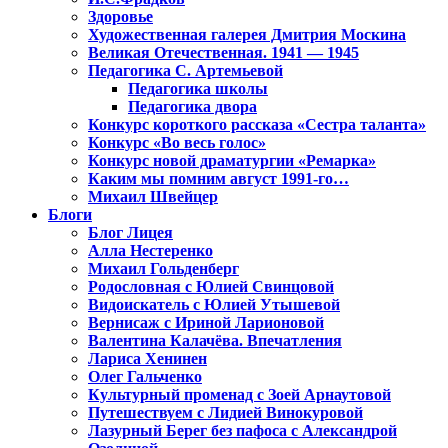
Здоровье
Художественная галерея Дмитрия Москина
Великая Отечественная. 1941 — 1945
Педагогика С. Артемьевой
Педагогика школы
Педагогика двора
Конкурс короткого рассказа «Сестра таланта»
Конкурс «Во весь голос»
Конкурс новой драматургии «Ремарка»
Каким мы помним август 1991-го…
Михаил Швейцер
Блоги
Блог Лицея
Алла Нестеренко
Михаил Гольденберг
Родословная с Юлией Свинцовой
Видоискатель с Юлией Утышевой
Вернисаж с Ириной Ларионовой
Валентина Калачёва. Впечатления
Лариса Хенинен
Олег Гальченко
Культурный променад с Зоей Арнаутовой
Путешествуем с Лидией Винокуровой
Лазурный Берег без пафоса с Александрой