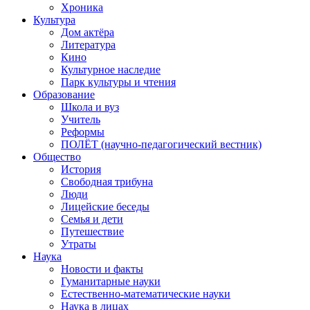
Хроника
Культура
Дом актёра
Литература
Кино
Культурное наследие
Парк культуры и чтения
Образование
Школа и вуз
Учитель
Реформы
ПОЛЁТ (научно-педагогический вестник)
Общество
История
Свободная трибуна
Люди
Лицейские беседы
Семья и дети
Путешествие
Утраты
Наука
Новости и факты
Гуманитарные науки
Естественно-математические науки
Наука в лицах