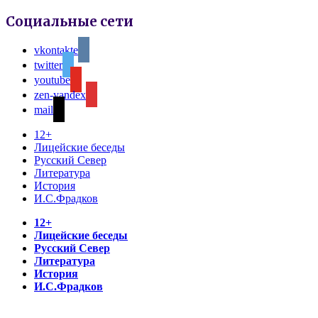
Социальные сети
vkontakte
twitter
youtube
zen-yandex
mail
12+
Лицейские беседы
Русский Север
Литература
История
И.С.Фрадков
12+
Лицейские беседы
Русский Север
Литература
История
И.С.Фрадков