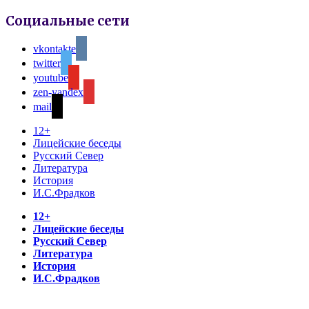
Социальные сети
vkontakte
twitter
youtube
zen-yandex
mail
12+
Лицейские беседы
Русский Север
Литература
История
И.С.Фрадков
12+
Лицейские беседы
Русский Север
Литература
История
И.С.Фрадков