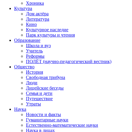
Хроника
Культура
Дом актёра
Литература
Кино
Культурное наследие
Парк культуры и чтения
Образование
Школа и вуз
Учитель
Реформы
ПОЛЁТ (научно-педагогический вестник)
Общество
История
Свободная трибуна
Люди
Лицейские беседы
Семья и дети
Путешествие
Утраты
Наука
Новости и факты
Гуманитарные науки
Естественно-математические науки
Наука в лицах