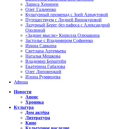
Лариса Хенинен
Олег Гальченко
Культурный променад с Зоей Арнаутовой
Путешествуем с Лидией Винокуровой
Лазурный Берег без пафоса с Александрой
Озолиной
«Задние мысли» Кирилла Олюшкина
Застолье с Владимиром Софиенко
Ирина Савкина
Светлана Артемьева
Наталья Мешкова
Владимир Берштейн
Екатерина Габалова
Олег Липовецкий
Илона Румянцева
Афиша
Новости
Анонс
Хроника
Культура
Дом актёра
Литература
Кино
Культурное наследие