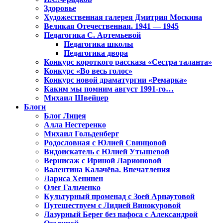
Здоровье
Художественная галерея Дмитрия Москина
Великая Отечественная. 1941 — 1945
Педагогика С. Артемьевой
Педагогика школы
Педагогика двора
Конкурс короткого рассказа «Сестра таланта»
Конкурс «Во весь голос»
Конкурс новой драматургии «Ремарка»
Каким мы помним август 1991-го…
Михаил Швейцер
Блоги
Блог Лицея
Алла Нестеренко
Михаил Гольденберг
Родословная с Юлией Свинцовой
Видоискатель с Юлией Утышевой
Вернисаж с Ириной Ларионовой
Валентина Калачёва. Впечатления
Лариса Хенинен
Олег Гальченко
Культурный променад с Зоей Арнаутовой
Путешествуем с Лидией Винокуровой
Лазурный Берег без пафоса с Александрой