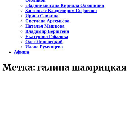
Озолиной
«Задние мысли» Кирилла Олюшкина
Застолье с Владимиром Софиенко
Ирина Савкина
Светлана Артемьева
Наталья Мешкова
Владимир Берштейн
Екатерина Габалова
Олег Липовецкий
Илона Румянцева
Афиша
Метка:
галина шамрицкая