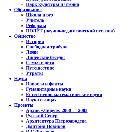
Парк культуры и чтения
Образование
Школа и вуз
Учитель
Реформы
ПОЛЁТ (научно-педагогический вестник)
Общество
История
Свободная трибуна
Люди
Лицейские беседы
Семья и дети
Путешествие
Утраты
Наука
Новости и факты
Гуманитарные науки
Естественно-математические науки
Наука в лицах
Проекты
Архив «Лицея». 2000 — 2003
Русский Север
Архитектура Петрозаводска
Дмитрий Новиков
И.С.Фрадков