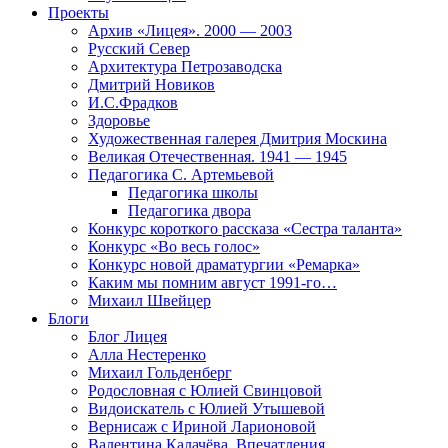
Проекты
Архив «Лицея». 2000 — 2003
Русский Север
Архитектура Петрозаводска
Дмитрий Новиков
И.С.Фрадков
Здоровье
Художественная галерея Дмитрия Москина
Великая Отечественная. 1941 — 1945
Педагогика С. Артемьевой
Педагогика школы
Педагогика двора
Конкурс короткого рассказа «Сестра таланта»
Конкурс «Во весь голос»
Конкурс новой драматургии «Ремарка»
Каким мы помним август 1991-го…
Михаил Швейцер
Блоги
Блог Лицея
Алла Нестеренко
Михаил Гольденберг
Родословная с Юлией Свинцовой
Видоискатель с Юлией Утышевой
Вернисаж с Ириной Ларионовой
Валентина Калачёва. Впечатления